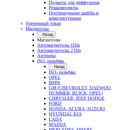
Подвесы для диффузоров
Ремкомплекты
Центрирующие шайбы и
комплектующие
Уцененный товар
Магнитолы
Назад
Магнитолы
Автомагнитолы 1Din
Автомагнитолы 2 Din
Антенны
ISO- разъёмы
Назад
ISO- разъёмы
OPEL
BMW
GM (CHEVROLET, DAEWOO,
HUMMER, BUICK, OPEL)
CHRYSLER, JEEP, DODGE
FORD
HONDA, ACURA, SUZUKI
HYUNDAI, KIA
LADA
MAZDA
MERCEDES, SMART