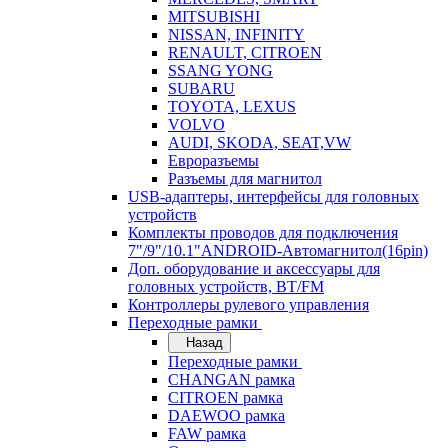
MITSUBISHI
NISSAN, INFINITY
RENAULT, CITROEN
SSANG YONG
SUBARU
TOYOTA, LEXUS
VOLVO
AUDI, SKODA, SEAT,VW
Евроразъемы
Разъемы для магнитол
USB-адаптеры, интерфейсы для головных
устройств
Комплекты проводов для подключения
7"/9"/10.1"ANDROID-Автомагнитол(16pin)
Доп. оборудование и аксессуары для
головных устройств, BT/FM
Контроллеры рулевого управления
Переходные рамки
Назад
Переходные рамки
CHANGAN рамка
CITROEN рамка
DAEWOO рамка
FAW рамка