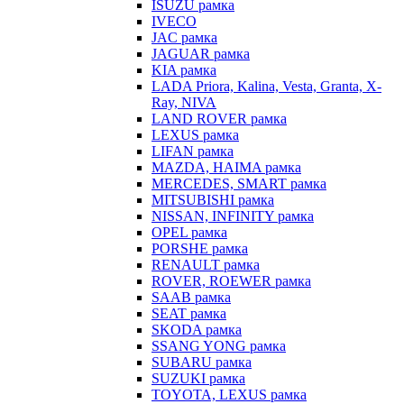
ISUZU рамка
IVECO
JAC рамка
JAGUAR рамка
KIA рамка
LADA Priora, Kalina, Vesta, Granta, X-
Ray, NIVA
LAND ROVER рамка
LEXUS рамка
LIFAN рамка
MAZDA, HAIMA рамка
MERCEDES, SMART рамка
MITSUBISHI рамка
NISSAN, INFINITY рамка
OPEL рамка
PORSHE рамка
RENAULT рамка
ROVER, ROEWER рамка
SAAB рамка
SEAT рамка
SKODA рамка
SSANG YONG рамка
SUBARU рамка
SUZUKI рамка
TOYOTA, LEXUS рамка