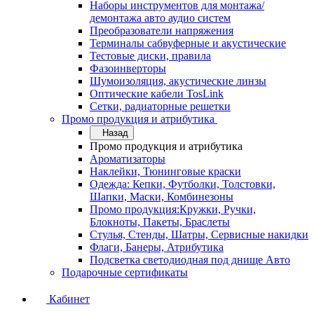
Наборы инструментов для монтажа/
демонтажа авто аудио систем
Преобразователи напряжения
Терминалы сабвуферные и акустические
Тестовые диски, правила
Фазоинверторы
Шумоизоляция, акустические линзы
Оптические кабели TosLink
Сетки, радиаторные решетки
Промо продукция и атрибутика
Назад
Промо продукция и атрибутика
Ароматизаторы
Наклейки, Тюнинговые краски
Одежда: Кепки, Футболки, Толстовки,
Шапки, Маски, Комбинезоны
Промо продукция:Кружки, Ручки,
Блокноты, Пакеты, Браслеты
Стулья, Стенды, Шатры, Сервисные накидки
Флаги, Банеры, Атрибутика
Подсветка светодиодная под днище Авто
Подарочные сертификаты
Кабинет