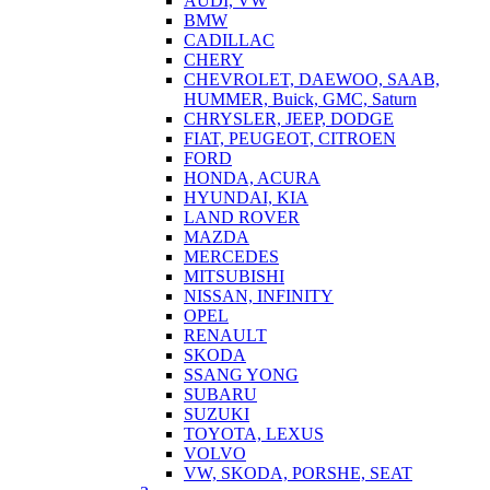
AUDI, VW
BMW
CADILLAC
CHERY
CHEVROLET, DAEWOO, SAAB,
HUMMER, Buick, GMC, Saturn
CHRYSLER, JEEP, DODGE
FIAT, PEUGEOT, CITROEN
FORD
HONDA, ACURA
HYUNDAI, KIA
LAND ROVER
MAZDA
MERCEDES
MITSUBISHI
NISSAN, INFINITY
OPEL
RENAULT
SKODA
SSANG YONG
SUBARU
SUZUKI
TOYOTA, LEXUS
VOLVO
VW, SKODA, PORSHE, SEAT