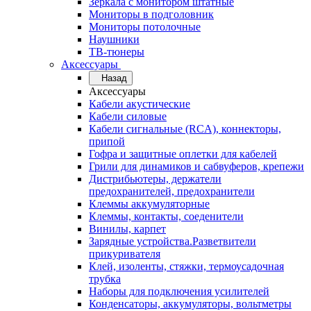
Зеркала с монитором штатные
Мониторы в подголовник
Мониторы потолочные
Наушники
ТВ-тюнеры
Аксессуары
Назад
Аксессуары
Кабели акустические
Кабели силовые
Кабели сигнальные (RCA), коннекторы,
припой
Гофра и защитные оплетки для кабелей
Грили для динамиков и сабвуферов, крепежи
Дистрибьютеры, держатели
предохранителей, предохранители
Клеммы аккумуляторные
Клеммы, контакты, соеденители
Винилы, карпет
Зарядные устройства.Разветвители
прикуривателя
Клей, изоленты, стяжки, термоусадочная
трубка
Наборы для подключения усилителей
Конденсаторы, аккумуляторы, вольтметры