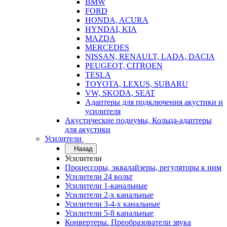
BMW
FORD
HONDA, ACURA
HYNDAI, KIA
MAZDA
MERCEDES
NISSAN, RENAULT, LADA, DACIA
PEUGEOT, CITROEN
TESLA
TOYOTA, LEXUS, SUBARU
VW, SKODA, SEAT
Адаптеры для подключения акустики и
усилителя
Акустические подиумы, Кольца-адаптеры
для акустики
Усилители
Назад
Усилители
Процессоры, эквалайзеры, регуляторы к ним
Усилители 24 вольт
Усилители 1-канальные
Усилители 2-х канальные
Усилители 3-4-х канальные
Усилители 5-8 канальные
Конвертеры. Преобразователи звука