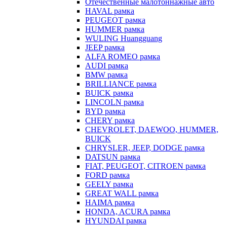
Отечественные малотоннажные авто
HAVAL рамка
PEUGEOT рамка
HUMMER рамка
WULING Huangguang
JEEP рамка
ALFA ROMEO рамка
AUDI рамка
BMW рамка
BRILLIANCE рамка
BUICK рамка
LINCOLN рамка
BYD рамка
CHERY рамка
CHEVROLET, DAEWOO, HUMMER,
BUICK
CHRYSLER, JEEP, DODGE рамка
DATSUN рамка
FIAT, PEUGEOT, CITROEN рамка
FORD рамка
GEELY рамка
GREAT WALL рамка
HAIMA рамка
HONDA, ACURA рамка
HYUNDAI рамка