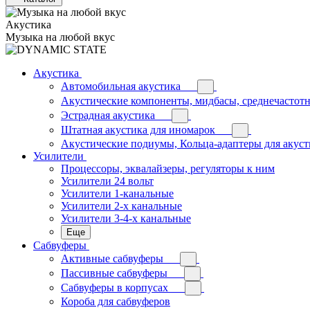
Акустика
Музыка на любой вкус
Акустика
Автомобильная акустика
Акустические компоненты, мидбасы, среднечастотн
Эстрадная акустика
Штатная акустика для иномарок
Акустические подиумы, Кольца-адаптеры для акус
Усилители
Процессоры, эквалайзеры, регуляторы к ним
Усилители 24 вольт
Усилители 1-канальные
Усилители 2-х канальные
Усилители 3-4-х канальные
Еще
Сабвуферы
Активные сабвуферы
Пассивные сабвуферы
Сабвуферы в корпусах
Короба для сабвуферов