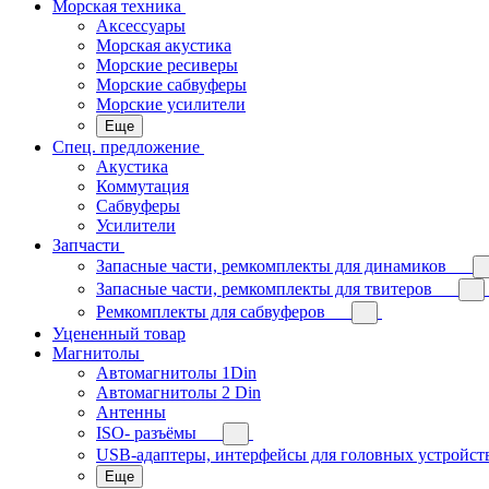
Морская техника
Аксессуары
Морская акустика
Морские ресиверы
Морские сабвуферы
Морские усилители
Еще
Спец. предложение
Акустика
Коммутация
Сабвуферы
Усилители
Запчасти
Запасные части, ремкомплекты для динамиков
Запасные части, ремкомплекты для твитеров
Ремкомплекты для сабвуферов
Уцененный товар
Магнитолы
Автомагнитолы 1Din
Автомагнитолы 2 Din
Антенны
ISO- разъёмы
USB-адаптеры, интерфейсы для головных устройст
Еще