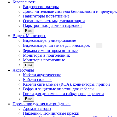
Безопасность
Видеорегистраторы
Дополнительные системы безопасности и предупр
Навигаторы портативные
Охранные системы, сигнализации
Парктроники, датчики парковки
Еще
Видео. Мониторы
Видеокамеры универсальные
Видеокамеры штатные для иномарок
Зеркала с монитором штатные
Мониторы в подголовник
Мониторы потолочные
Еще
Аксессуары
Кабели акустические
Кабели силовые
Кабели сигнальные (RCA), коннекторы, припой
Гофра и защитные оплетки для кабелей
Грили для динамиков и сабвуферов, крепежи
Еще
Промо продукция и атрибутика
Ароматизаторы
Наклейки, Тюнинговые краски