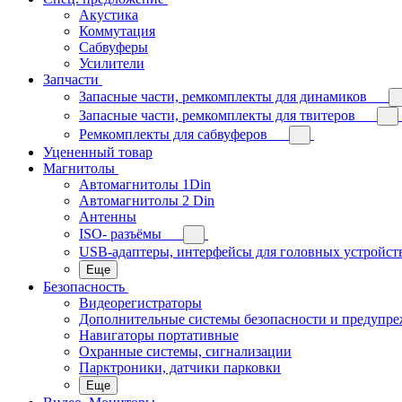
Акустика
Коммутация
Сабвуферы
Усилители
Запчасти
Запасные части, ремкомплекты для динамиков
Запасные части, ремкомплекты для твитеров
Ремкомплекты для сабвуферов
Уцененный товар
Магнитолы
Автомагнитолы 1Din
Автомагнитолы 2 Din
Антенны
ISO- разъёмы
USB-адаптеры, интерфейсы для головных устройст
Еще
Безопасность
Видеорегистраторы
Дополнительные системы безопасности и предупр
Навигаторы портативные
Охранные системы, сигнализации
Парктроники, датчики парковки
Еще