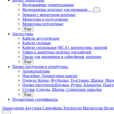
Видео. Мониторы
Видеокамеры универсальные
Видеокамеры штатные для иномарок
Зеркала с монитором штатные
Мониторы в подголовник
Мониторы потолочные
Еще
Аксессуары
Кабели акустические
Кабели силовые
Кабели сигнальные (RCA), коннекторы, припой
Гофра и защитные оплетки для кабелей
Грили для динамиков и сабвуферов, крепежи
Еще
Промо продукция и атрибутика
Ароматизаторы
Наклейки, Тюнинговые краски
Одежда: Кепки, Футболки, Толстовки, Шапки, Мас
Промо продукция:Кружки, Ручки, Блокноты, Пакет
Стулья, Стенды, Шатры, Сервисные накидки
Еще
Подарочные сертификаты
Ликвидация
Акустика
Сабвуферы
Усилители
Магнитолы
Виде