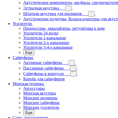
Акустические компоненты, мидбасы, среднечастотн
Эстрадная акустика
Штатная акустика для иномарок
Акустические подиумы, Кольца-адаптеры для акус
Усилители
Процессоры, эквалайзеры, регуляторы к ним
Усилители 24 вольт
Усилители 1-канальные
Усилители 2-х канальные
Усилители 3-4-х канальные
Еще
Сабвуферы
Активные сабвуферы
Пассивные сабвуферы
Сабвуферы в корпусах
Короба для сабвуферов
Морская техника
Аксессуары
Морская акустика
Морские ресиверы
Морские сабвуферы
Морские усилители
Еще
Спец. предложение