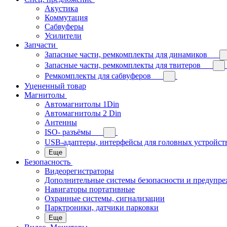
Акустика
Коммутация
Сабвуферы
Усилители
Запчасти
Запасные части, ремкомплекты для динамиков
Запасные части, ремкомплекты для твитеров
Ремкомплекты для сабвуферов
Уцененный товар
Магнитолы
Автомагнитолы 1Din
Автомагнитолы 2 Din
Антенны
ISO- разъёмы
USB-адаптеры, интерфейсы для головных устройст
Еще
Безопасность
Видеорегистраторы
Дополнительные системы безопасности и предупр
Навигаторы портативные
Охранные системы, сигнализации
Парктроники, датчики парковки
Еще