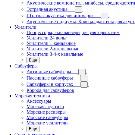
Акустические компоненты, мидбасы, среднечастотн
Эстрадная акустика
Штатная акустика для иномарок
Акустические подиумы, Кольца-адаптеры для акус
Усилители
Процессоры, эквалайзеры, регуляторы к ним
Усилители 24 вольт
Усилители 1-канальные
Усилители 2-х канальные
Усилители 3-4-х канальные
Еще
Сабвуферы
Активные сабвуферы
Пассивные сабвуферы
Сабвуферы в корпусах
Короба для сабвуферов
Морская техника
Аксессуары
Морская акустика
Морские ресиверы
Морские сабвуферы
Морские усилители
Еще
Спец. предложение