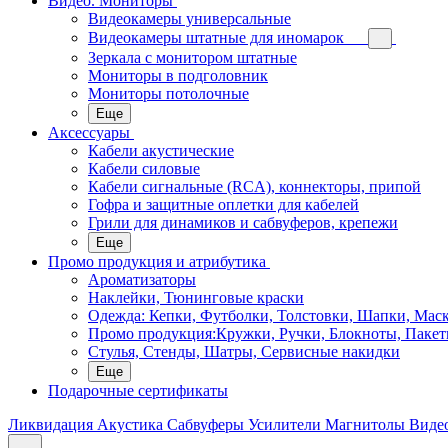
Видео. Мониторы
Видеокамеры универсальные
Видеокамеры штатные для иномарок
Зеркала с монитором штатные
Мониторы в подголовник
Мониторы потолочные
Еще
Аксессуары
Кабели акустические
Кабели силовые
Кабели сигнальные (RCA), коннекторы, припой
Гофра и защитные оплетки для кабелей
Грили для динамиков и сабвуферов, крепежи
Еще
Промо продукция и атрибутика
Ароматизаторы
Наклейки, Тюнинговые краски
Одежда: Кепки, Футболки, Толстовки, Шапки, Мас
Промо продукция:Кружки, Ручки, Блокноты, Пакет
Стулья, Стенды, Шатры, Сервисные накидки
Еще
Подарочные сертификаты
Ликвидация
Акустика
Сабвуферы
Усилители
Магнитолы
Виде