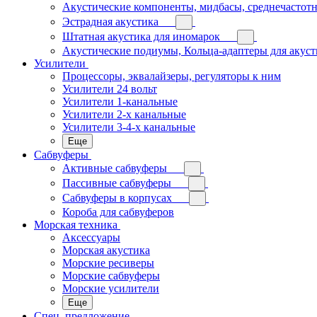
Акустические компоненты, мидбасы, среднечастотн
Эстрадная акустика
Штатная акустика для иномарок
Акустические подиумы, Кольца-адаптеры для акус
Усилители
Процессоры, эквалайзеры, регуляторы к ним
Усилители 24 вольт
Усилители 1-канальные
Усилители 2-х канальные
Усилители 3-4-х канальные
Еще
Сабвуферы
Активные сабвуферы
Пассивные сабвуферы
Сабвуферы в корпусах
Короба для сабвуферов
Морская техника
Аксессуары
Морская акустика
Морские ресиверы
Морские сабвуферы
Морские усилители
Еще
Спец. предложение