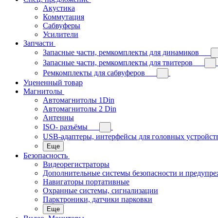
Акустика
Коммутация
Сабвуферы
Усилители
Запчасти
Запасные части, ремкомплекты для динамиков
Запасные части, ремкомплекты для твитеров
Ремкомплекты для сабвуферов
Уцененный товар
Магнитолы
Автомагнитолы 1Din
Автомагнитолы 2 Din
Антенны
ISO- разъёмы
USB-адаптеры, интерфейсы для головных устройст
Еще
Безопасность
Видеорегистраторы
Дополнительные системы безопасности и предупр
Навигаторы портативные
Охранные системы, сигнализации
Парктроники, датчики парковки
Еще