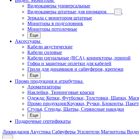
Видео. Мониторы
Видеокамеры универсальные
Видеокамеры штатные для иномарок
Зеркала с монитором штатные
Мониторы в подголовник
Мониторы потолочные
Еще
Аксессуары
Кабели акустические
Кабели силовые
Кабели сигнальные (RCA), коннекторы, припой
Гофра и защитные оплетки для кабелей
Грили для динамиков и сабвуферов, крепежи
Еще
Промо продукция и атрибутика
Ароматизаторы
Наклейки, Тюнинговые краски
Одежда: Кепки, Футболки, Толстовки, Шапки, Мас
Промо продукция:Кружки, Ручки, Блокноты, Пакет
Стулья, Стенды, Шатры, Сервисные накидки
Еще
Подарочные сертификаты
Ликвидация
Акустика
Сабвуферы
Усилители
Магнитолы
Виде