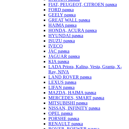
FIAT, PEUGEOT, CITROEN рамка
FORD рамка
GEELY рамка
GREAT WALL рамка
HAIMA рамка
HONDA, ACURA рамка
HYUNDAI рамка
ISUZU рамка
IVECO
JAC рамка
JAGUAR рамка
KIA рамка
LADA Priora, Kalina, Vesta, Granta, X-
Ray, NIVA
LAND ROVER рамка
LEXUS рамка
LIFAN рамка
MAZDA, HAIMA рамка
MERCEDES, SMART рамка
MITSUBISHI рамка
NISSAN, INFINITY рамка
OPEL рамка
PORSHE рамка
RENAULT рамка
ROVER, ROEWER рамка