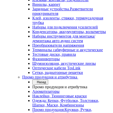
Винилы, карпет
Зарядные устройства.Разветвители
прикуривателя
Клей, изоленты, стяжки, термоусадочная
трубка
Наборы для подключения усилителей
Конденсаторы, аккумуляторы, вольтметры
Наборы инструментов для монтажа/
демонтажа авто аудио систем
Преобразователи напряжения
Терминалы сабвуферные и акустические
Тестовые диски, правила
Фазоинверторы
Шумоизоляция, акустические линзы
Оптические кабели TosLink
Сетки, радиаторные решетки
Промо продукция и атрибутика
Назад
Промо продукция и атрибутика
Ароматизаторы
Наклейки, Тюнинговые краски
Одежда: Кепки, Футболки, Толстовки,
Шапки, Маски, Комбинезоны
Промо продукция:Кружки, Ручки,