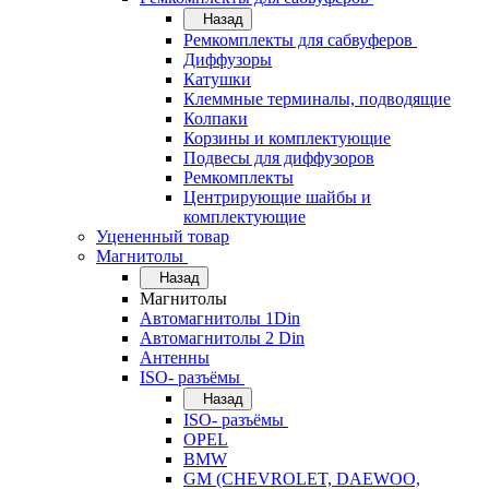
Назад
Ремкомплекты для сабвуферов
Диффузоры
Катушки
Клеммные терминалы, подводящие
Колпаки
Корзины и комплектующие
Подвесы для диффузоров
Ремкомплекты
Центрирующие шайбы и
комплектующие
Уцененный товар
Магнитолы
Назад
Магнитолы
Автомагнитолы 1Din
Автомагнитолы 2 Din
Антенны
ISO- разъёмы
Назад
ISO- разъёмы
OPEL
BMW
GM (CHEVROLET, DAEWOO,