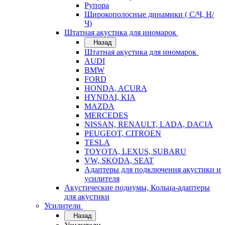
Рупора
Широкополосные динамики ( С/Ч, Н/
Ч)
Штатная акустика для иномарок
Назад
Штатная акустика для иномарок
AUDI
BMW
FORD
HONDA, ACURA
HYNDAI, KIA
MAZDA
MERCEDES
NISSAN, RENAULT, LADA, DACIA
PEUGEOT, CITROEN
TESLA
TOYOTA, LEXUS, SUBARU
VW, SKODA, SEAT
Адаптеры для подключения акустики и
усилителя
Акустические подиумы, Кольца-адаптеры
для акустики
Усилители
Назад