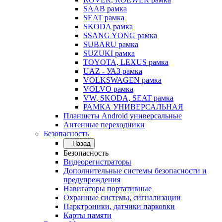
SAAB рамка
SEAT рамка
SKODA рамка
SSANG YONG рамка
SUBARU рамка
SUZUKI рамка
TOYOTA, LEXUS рамка
UAZ - УАЗ рамка
VOLKSWAGEN рамка
VOLVO рамка
VW, SKODA, SEAT рамка
РАМКА УНИВЕРСАЛЬНАЯ
Планшеты Android универсальные
Антенные переходники
Безопасность
Назад
Безопасность
Видеорегистраторы
Дополнительные системы безопасности и
предупреждения
Навигаторы портативные
Охранные системы, сигнализации
Парктроники, датчики парковки
Карты памяти