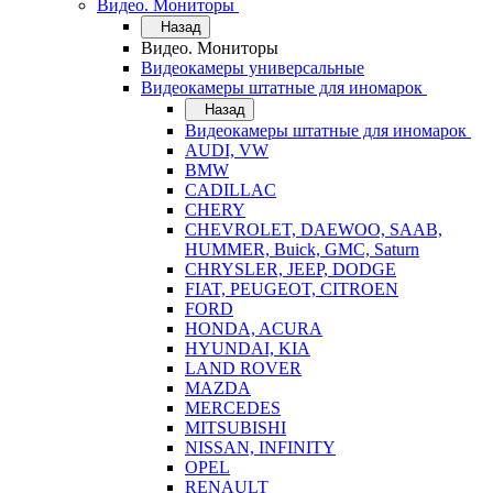
Видео. Мониторы
Назад
Видео. Мониторы
Видеокамеры универсальные
Видеокамеры штатные для иномарок
Назад
Видеокамеры штатные для иномарок
AUDI, VW
BMW
CADILLAC
CHERY
CHEVROLET, DAEWOO, SAAB,
HUMMER, Buick, GMC, Saturn
CHRYSLER, JEEP, DODGE
FIAT, PEUGEOT, CITROEN
FORD
HONDA, ACURA
HYUNDAI, KIA
LAND ROVER
MAZDA
MERCEDES
MITSUBISHI
NISSAN, INFINITY
OPEL
RENAULT