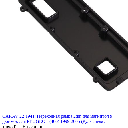
CARAV 22-1941: Переходная рамка 2din для магнитол 9
дюймов для PEUGEOT (406) 1999-2005 (Руль слева /
В наличии
1 890 ₽