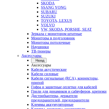
SKODA
SSANG YONG
SUBARU
SUZUKI
TOYOTA, LEXUS
VOLVO
VW, SKODA, PORSHE, SEAT
Зеркала с монитором штатные
Мониторы в подголовник
Мониторы потолочные
Наушники
ТВ-тюнеры
Аксессуары
Назад
Аксессуары
Кабели акустические
Кабели силовые
Кабели сигнальные (RCA), коннекторы,
припой
Гофра и защитные оплетки для кабелей
Грили для динамиков и сабвуферов, крепежи
Дистрибьютеры, держатели
предохранителей, предохранители
Клеммы аккумуляторные
Клеммы, контакты, соеденители