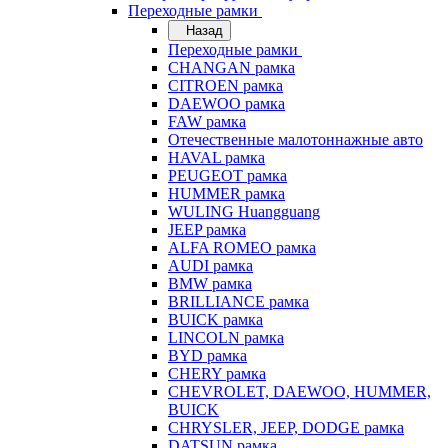
Переходные рамки
Назад
Переходные рамки
CHANGAN рамка
CITROEN рамка
DAEWOO рамка
FAW рамка
Отечественные малотоннажные авто
HAVAL рамка
PEUGEOT рамка
HUMMER рамка
WULING Huangguang
JEEP рамка
ALFA ROMEO рамка
AUDI рамка
BMW рамка
BRILLIANCE рамка
BUICK рамка
LINCOLN рамка
BYD рамка
CHERY рамка
CHEVROLET, DAEWOO, HUMMER,
BUICK
CHRYSLER, JEEP, DODGE рамка
DATSUN рамка