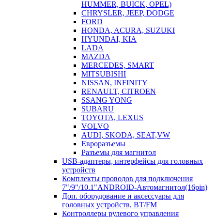
HUMMER, BUICK, OPEL)
CHRYSLER, JEEP, DODGE
FORD
HONDA, ACURA, SUZUKI
HYUNDAI, KIA
LADA
MAZDA
MERCEDES, SMART
MITSUBISHI
NISSAN, INFINITY
RENAULT, CITROEN
SSANG YONG
SUBARU
TOYOTA, LEXUS
VOLVO
AUDI, SKODA, SEAT,VW
Евроразъемы
Разъемы для магнитол
USB-адаптеры, интерфейсы для головных
устройств
Комплекты проводов для подключения
7"/9"/10.1"ANDROID-Автомагнитол(16pin)
Доп. оборудование и аксессуары для
головных устройств, BT/FM
Контроллеры рулевого управления