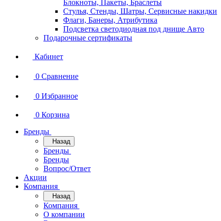
Блокноты, Пакеты, Браслеты
Стулья, Стенды, Шатры, Сервисные накидки
Флаги, Банеры, Атрибутика
Подсветка светодиодная под днище Авто
Подарочные сертификаты
Кабинет
0
Сравнение
0
Избранное
0
Корзина
Бренды
Назад
Бренды
Бренды
Вопрос/Ответ
Акции
Компания
Назад
Компания
О компании