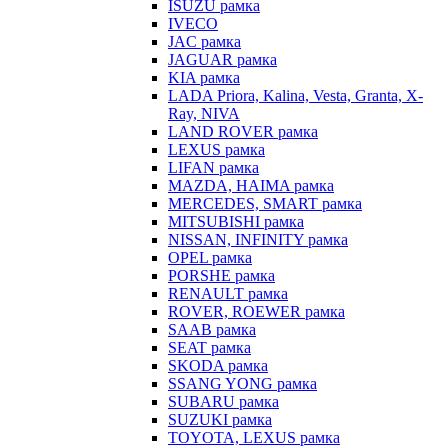
ISUZU рамка
IVECO
JAC рамка
JAGUAR рамка
KIA рамка
LADA Priora, Kalina, Vesta, Granta, X-
Ray, NIVA
LAND ROVER рамка
LEXUS рамка
LIFAN рамка
MAZDA, HAIMA рамка
MERCEDES, SMART рамка
MITSUBISHI рамка
NISSAN, INFINITY рамка
OPEL рамка
PORSHE рамка
RENAULT рамка
ROVER, ROEWER рамка
SAAB рамка
SEAT рамка
SKODA рамка
SSANG YONG рамка
SUBARU рамка
SUZUKI рамка
TOYOTA, LEXUS рамка