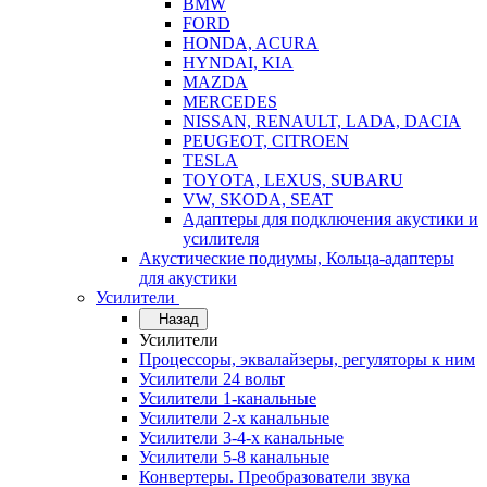
BMW
FORD
HONDA, ACURA
HYNDAI, KIA
MAZDA
MERCEDES
NISSAN, RENAULT, LADA, DACIA
PEUGEOT, CITROEN
TESLA
TOYOTA, LEXUS, SUBARU
VW, SKODA, SEAT
Адаптеры для подключения акустики и
усилителя
Акустические подиумы, Кольца-адаптеры
для акустики
Усилители
Назад
Усилители
Процессоры, эквалайзеры, регуляторы к ним
Усилители 24 вольт
Усилители 1-канальные
Усилители 2-х канальные
Усилители 3-4-х канальные
Усилители 5-8 канальные
Конвертеры. Преобразователи звука