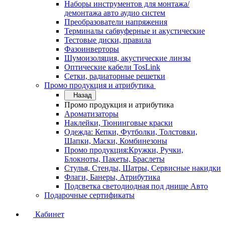
Наборы инструментов для монтажа/
демонтажа авто аудио систем
Преобразователи напряжения
Терминалы сабвуферные и акустические
Тестовые диски, правила
Фазоинверторы
Шумоизоляция, акустические линзы
Оптические кабели TosLink
Сетки, радиаторные решетки
Промо продукция и атрибутика
Назад
Промо продукция и атрибутика
Ароматизаторы
Наклейки, Тюнинговые краски
Одежда: Кепки, Футболки, Толстовки,
Шапки, Маски, Комбинезоны
Промо продукция:Кружки, Ручки,
Блокноты, Пакеты, Браслеты
Стулья, Стенды, Шатры, Сервисные накидки
Флаги, Банеры, Атрибутика
Подсветка светодиодная под днище Авто
Подарочные сертификаты
Кабинет