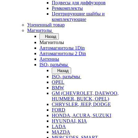
Подвесы для диффузоров
Ремкомплекты
Центрирующие шайбы и
комплектующие
Уцененный товар
Магнитолы
Назад
Магнитолы
Автомагнитолы 1Din
Автомагнитолы 2 Din
Антенны
ISO- разъёмы
Назад
ISO- разъёмы
OPEL
BMW
GM (CHEVROLET, DAEWOO,
HUMMER, BUICK, OPEL)
CHRYSLER, JEEP, DODGE
FORD
HONDA, ACURA, SUZUKI
HYUNDAI, KIA
LADA
MAZDA
MERCEDES, SMART