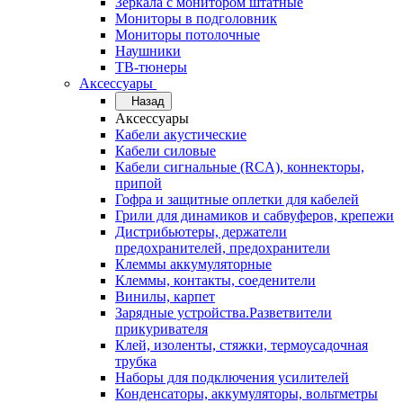
Зеркала с монитором штатные
Мониторы в подголовник
Мониторы потолочные
Наушники
ТВ-тюнеры
Аксессуары
Назад
Аксессуары
Кабели акустические
Кабели силовые
Кабели сигнальные (RCA), коннекторы,
припой
Гофра и защитные оплетки для кабелей
Грили для динамиков и сабвуферов, крепежи
Дистрибьютеры, держатели
предохранителей, предохранители
Клеммы аккумуляторные
Клеммы, контакты, соеденители
Винилы, карпет
Зарядные устройства.Разветвители
прикуривателя
Клей, изоленты, стяжки, термоусадочная
трубка
Наборы для подключения усилителей
Конденсаторы, аккумуляторы, вольтметры