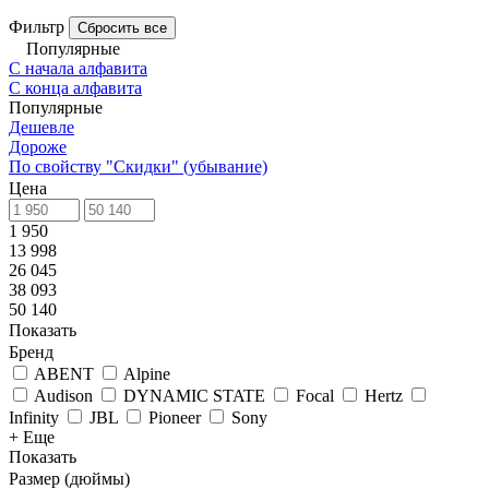
Фильтр
Сбросить все
Популярные
С начала алфавита
С конца алфавита
Популярные
Дешевле
Дороже
По свойству "Скидки" (убывание)
Цена
1 950
13 998
26 045
38 093
50 140
Показать
Бренд
ABENT
Alpine
Audison
DYNAMIC STATE
Focal
Hertz
Infinity
JBL
Pioneer
Sony
+ Еще
Показать
Размер (дюймы)