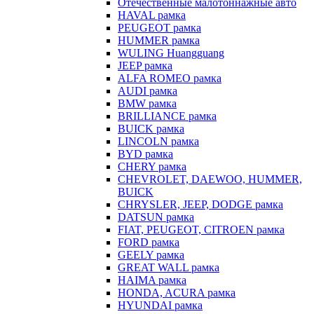
Отечественные малотоннажные авто
HAVAL рамка
PEUGEOT рамка
HUMMER рамка
WULING Huangguang
JEEP рамка
ALFA ROMEO рамка
AUDI рамка
BMW рамка
BRILLIANCE рамка
BUICK рамка
LINCOLN рамка
BYD рамка
CHERY рамка
CHEVROLET, DAEWOO, HUMMER,
BUICK
CHRYSLER, JEEP, DODGE рамка
DATSUN рамка
FIAT, PEUGEOT, CITROEN рамка
FORD рамка
GEELY рамка
GREAT WALL рамка
HAIMA рамка
HONDA, ACURA рамка
HYUNDAI рамка