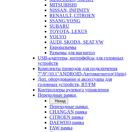
MITSUBISHI
NISSAN, INFINITY
RENAULT, CITROEN
SSANG YONG
SUBARU
TOYOTA, LEXUS
VOLVO
AUDI, SKODA, SEAT,VW
Евроразъемы
Разъемы для магнитол
USB-адаптеры, интерфейсы для головных
устройств
Комплекты проводов для подключения
7"/9"/10.1"ANDROID-Автомагнитол(16pin)
Доп. оборудование и аксессуары для
головных устройств, BT/FM
Контроллеры рулевого управления
Переходные рамки
Назад
Переходные рамки
CHANGAN рамка
CITROEN рамка
DAEWOO рамка
FAW рамка