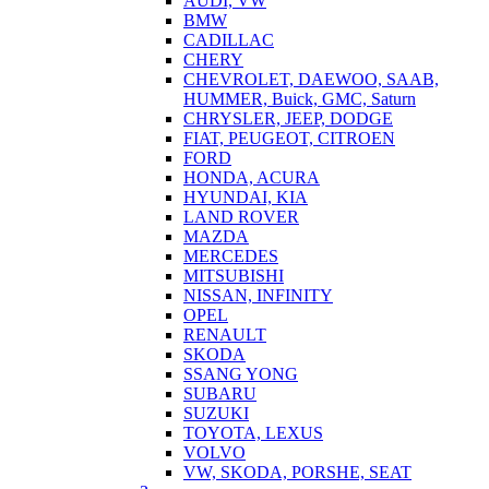
AUDI, VW
BMW
CADILLAC
CHERY
CHEVROLET, DAEWOO, SAAB,
HUMMER, Buick, GMC, Saturn
CHRYSLER, JEEP, DODGE
FIAT, PEUGEOT, CITROEN
FORD
HONDA, ACURA
HYUNDAI, KIA
LAND ROVER
MAZDA
MERCEDES
MITSUBISHI
NISSAN, INFINITY
OPEL
RENAULT
SKODA
SSANG YONG
SUBARU
SUZUKI
TOYOTA, LEXUS
VOLVO
VW, SKODA, PORSHE, SEAT