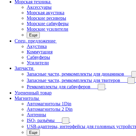
Морская техника
Аксессуары
Морская акустика
Морские ресиверы
Морские сабвуферы
Морские усилители
Еще
Спец. предложение
Акустика
Коммутация
Сабвуферы
Усилители
Запчасти
Запасные части, ремкомплекты для динамиков
Запасные части, ремкомплекты для твитеров
Ремкомплекты для сабвуферов
Уцененный товар
Магнитолы
Автомагнитолы 1Din
Автомагнитолы 2 Din
Антенны
ISO- разъёмы
USB-адаптеры, интерфейсы для головных устройст
Еще