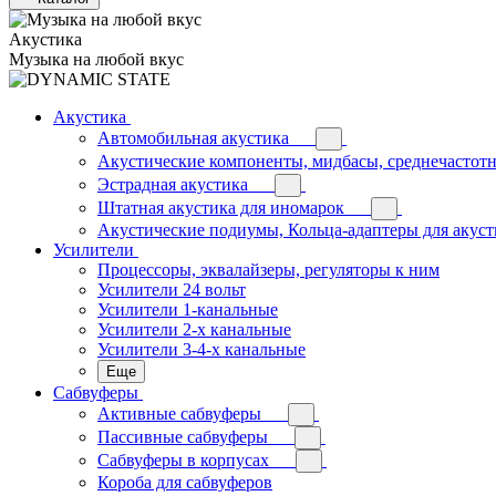
Акустика
Музыка на любой вкус
Акустика
Автомобильная акустика
Акустические компоненты, мидбасы, среднечастотн
Эстрадная акустика
Штатная акустика для иномарок
Акустические подиумы, Кольца-адаптеры для акус
Усилители
Процессоры, эквалайзеры, регуляторы к ним
Усилители 24 вольт
Усилители 1-канальные
Усилители 2-х канальные
Усилители 3-4-х канальные
Еще
Сабвуферы
Активные сабвуферы
Пассивные сабвуферы
Сабвуферы в корпусах
Короба для сабвуферов