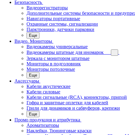
Безопасность
Видеорегистраторы
Дополнительные системы безопасности и предупр
Навигаторы портативные
Охранные системы, сигнализации
Парктроники, датчики парковки
Еще
Видео. Мониторы
Видеокамеры универсальные
Видеокамеры штатные для иномарок
Зеркала с монитором штатные
Мониторы в подголовник
Мониторы потолочные
Еще
Аксессуары
Кабели акустические
Кабели силовые
Кабели сигнальные (RCA), коннекторы, припой
Гофра и защитные оплетки для кабелей
Грили для динамиков и сабвуферов, крепежи
Еще
Промо продукция и атрибутика
Ароматизаторы
Наклейки, Тюнинговые краски