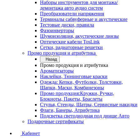
Наборы инструментов для монтажа/
демонтажа авто аудио систем
Преобразователи напряжения
Терминалы сабвуферные и акустические
Тестовые диски, правила
Фазоинверторы
Шумоизоляция, акустические линзы
Оптические кабели TosLink
Сетки, радиаторные решетки
Промо продукция и атрибутика
Назад
Промо продукция и атрибутика
Ароматизаторы
Наклейки, Тюнинговые краски
Одежда: Кепки, Футболки, Толстовки,
Шапки, Маски, Комбинезоны
Промо продукция:Кружки, Ручки,
Блокноты, Пакеты, Браслеты
Стулья, Стенды, Шатры, Сервисные накидки
Флаги, Банеры, Атрибутика
Подсветка светодиодная под днище Авто
Подарочные сертификаты
Кабинет