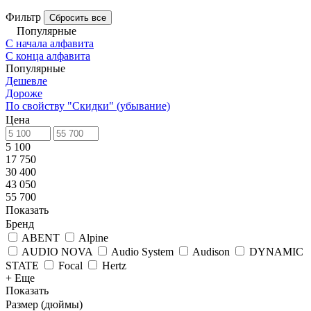
Фильтр
Сбросить все
Популярные
С начала алфавита
С конца алфавита
Популярные
Дешевле
Дороже
По свойству "Скидки" (убывание)
Цена
5 100
17 750
30 400
43 050
55 700
Показать
Бренд
ABENT
Alpine
AUDIO NOVA
Audio System
Audison
DYNAMIC
STATE
Focal
Hertz
+ Еще
Показать
Размер (дюймы)