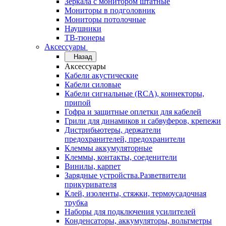
Зеркала с монитором штатные
Мониторы в подголовник
Мониторы потолочные
Наушники
ТВ-тюнеры
Аксессуары
Назад
Аксессуары
Кабели акустические
Кабели силовые
Кабели сигнальные (RCA), коннекторы,
припой
Гофра и защитные оплетки для кабелей
Грили для динамиков и сабвуферов, крепежи
Дистрибьютеры, держатели
предохранителей, предохранители
Клеммы аккумуляторные
Клеммы, контакты, соеденители
Винилы, карпет
Зарядные устройства.Разветвители
прикуривателя
Клей, изоленты, стяжки, термоусадочная
трубка
Наборы для подключения усилителей
Конденсаторы, аккумуляторы, вольтметры