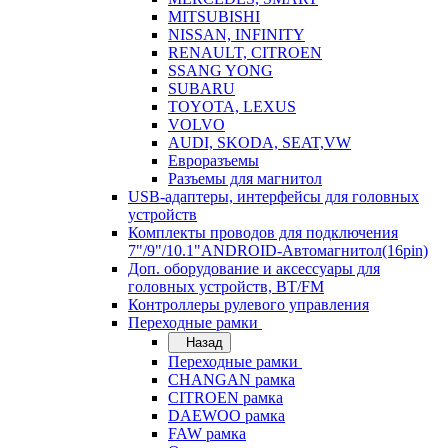
MITSUBISHI
NISSAN, INFINITY
RENAULT, CITROEN
SSANG YONG
SUBARU
TOYOTA, LEXUS
VOLVO
AUDI, SKODA, SEAT,VW
Евроразъемы
Разъемы для магнитол
USB-адаптеры, интерфейсы для головных
устройств
Комплекты проводов для подключения
7"/9"/10.1"ANDROID-Автомагнитол(16pin)
Доп. оборудование и аксессуары для
головных устройств, BT/FM
Контроллеры рулевого управления
Переходные рамки
Назад
Переходные рамки
CHANGAN рамка
CITROEN рамка
DAEWOO рамка
FAW рамка