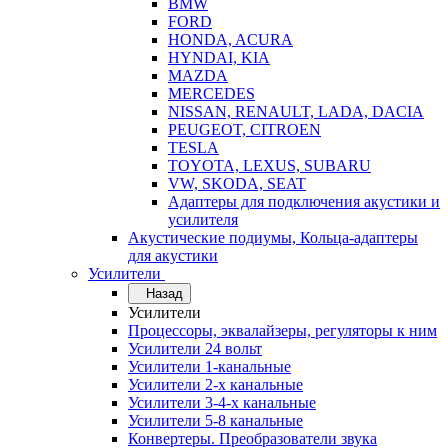
BMW
FORD
HONDA, ACURA
HYNDAI, KIA
MAZDA
MERCEDES
NISSAN, RENAULT, LADA, DACIA
PEUGEOT, CITROEN
TESLA
TOYOTA, LEXUS, SUBARU
VW, SKODA, SEAT
Адаптеры для подключения акустики и
усилителя
Акустические подиумы, Кольца-адаптеры
для акустики
Усилители
Назад
Усилители
Процессоры, эквалайзеры, регуляторы к ним
Усилители 24 вольт
Усилители 1-канальные
Усилители 2-х канальные
Усилители 3-4-х канальные
Усилители 5-8 канальные
Конвертеры. Преобразователи звука