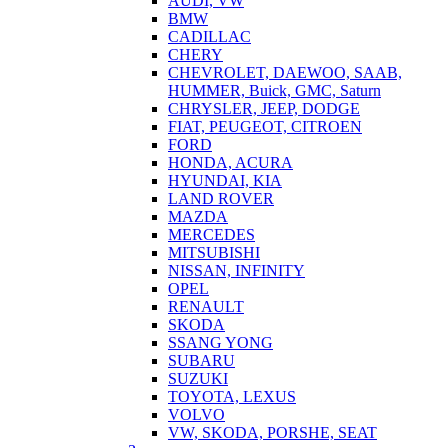
AUDI, VW
BMW
CADILLAC
CHERY
CHEVROLET, DAEWOO, SAAB,
HUMMER, Buick, GMC, Saturn
CHRYSLER, JEEP, DODGE
FIAT, PEUGEOT, CITROEN
FORD
HONDA, ACURA
HYUNDAI, KIA
LAND ROVER
MAZDA
MERCEDES
MITSUBISHI
NISSAN, INFINITY
OPEL
RENAULT
SKODA
SSANG YONG
SUBARU
SUZUKI
TOYOTA, LEXUS
VOLVO
VW, SKODA, PORSHE, SEAT