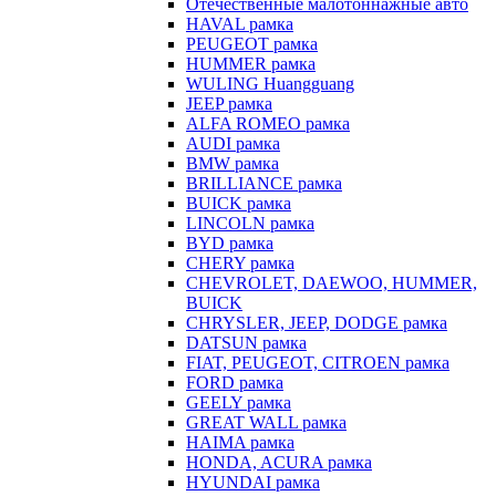
Отечественные малотоннажные авто
HAVAL рамка
PEUGEOT рамка
HUMMER рамка
WULING Huangguang
JEEP рамка
ALFA ROMEO рамка
AUDI рамка
BMW рамка
BRILLIANCE рамка
BUICK рамка
LINCOLN рамка
BYD рамка
CHERY рамка
CHEVROLET, DAEWOO, HUMMER,
BUICK
CHRYSLER, JEEP, DODGE рамка
DATSUN рамка
FIAT, PEUGEOT, CITROEN рамка
FORD рамка
GEELY рамка
GREAT WALL рамка
HAIMA рамка
HONDA, ACURA рамка
HYUNDAI рамка