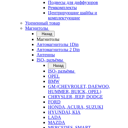
Подвесы для диффузоров
Ремкомплекты
Центрирующие шайбы и
комплектующие
Уцененный товар
Магнитолы
Назад
Магнитолы
Автомагнитолы 1Din
Автомагнитолы 2 Din
Антенны
ISO- разъёмы
Назад
ISO- разъёмы
OPEL
BMW
GM (CHEVROLET, DAEWOO,
HUMMER, BUICK, OPEL)
CHRYSLER, JEEP, DODGE
FORD
HONDA, ACURA, SUZUKI
HYUNDAI, KIA
LADA
MAZDA
MERCEDES, SMART