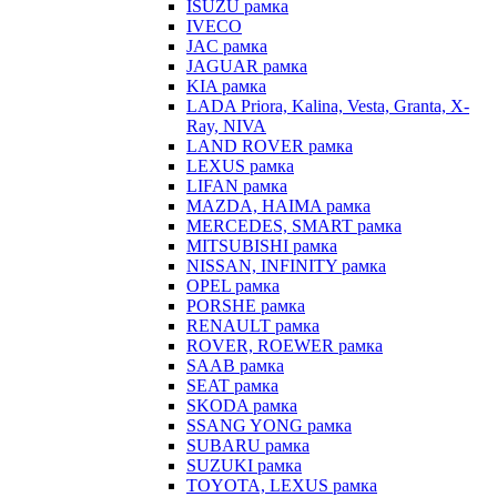
ISUZU рамка
IVECO
JAC рамка
JAGUAR рамка
KIA рамка
LADA Priora, Kalina, Vesta, Granta, X-
Ray, NIVA
LAND ROVER рамка
LEXUS рамка
LIFAN рамка
MAZDA, HAIMA рамка
MERCEDES, SMART рамка
MITSUBISHI рамка
NISSAN, INFINITY рамка
OPEL рамка
PORSHE рамка
RENAULT рамка
ROVER, ROEWER рамка
SAAB рамка
SEAT рамка
SKODA рамка
SSANG YONG рамка
SUBARU рамка
SUZUKI рамка
TOYOTA, LEXUS рамка