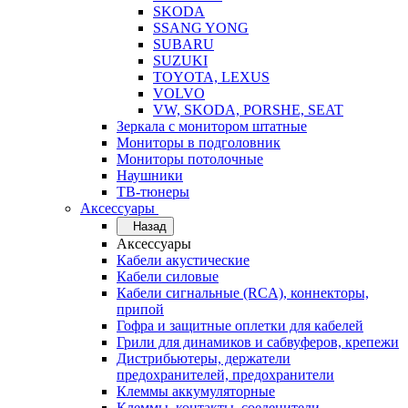
SKODA
SSANG YONG
SUBARU
SUZUKI
TOYOTA, LEXUS
VOLVO
VW, SKODA, PORSHE, SEAT
Зеркала с монитором штатные
Мониторы в подголовник
Мониторы потолочные
Наушники
ТВ-тюнеры
Аксессуары
Назад
Аксессуары
Кабели акустические
Кабели силовые
Кабели сигнальные (RCA), коннекторы,
припой
Гофра и защитные оплетки для кабелей
Грили для динамиков и сабвуферов, крепежи
Дистрибьютеры, держатели
предохранителей, предохранители
Клеммы аккумуляторные
Клеммы, контакты, соеденители