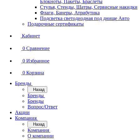
Блокноты, Пакеты, Браслеты
Стулья, Стенды, Шатры, Сервисные накидки
Флаги, Банеры, Атрибутика
Подсветка светодиодная под днище Авто
Подарочные сертификаты
Кабинет
0
Сравнение
0
Избранное
0
Корзина
Бренды
Назад
Бренды
Бренды
Вопрос/Ответ
Акции
Компания
Назад
Компания
О компании