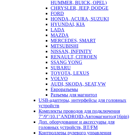
HUMMER, BUICK, OPEL)
CHRYSLER, JEEP, DODGE
FORD
HONDA, ACURA, SUZUKI
HYUNDAI, KIA
LADA
MAZDA
MERCEDES, SMART
MITSUBISHI
NISSAN, INFINITY
RENAULT, CITROEN
SSANG YONG
SUBARU
TOYOTA, LEXUS
VOLVO
AUDI, SKODA, SEAT,VW
Евроразъемы
Разъемы для магнитол
USB-адаптеры, интерфейсы для головных
устройств
Комплекты проводов для подключения
7"/9"/10.1"ANDROID-Автомагнитол(16pin)
Доп. оборудование и аксессуары для
головных устройств, BT/FM
Контроллеры рулевого управления