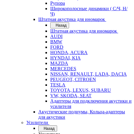
Рупора
Широкополосные динамики ( С/Ч, Н/
Ч)
Штатная акустика для иномарок
Назад
Штатная акустика для иномарок
AUDI
BMW
FORD
HONDA, ACURA
HYNDAI, KIA
MAZDA
MERCEDES
NISSAN, RENAULT, LADA, DACIA
PEUGEOT, CITROEN
TESLA
TOYOTA, LEXUS, SUBARU
VW, SKODA, SEAT
Адаптеры для подключения акустики и
усилителя
Акустические подиумы, Кольца-адаптеры
для акустики
Усилители
Назад