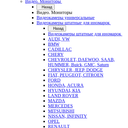
Видео. Мониторы
Назад
Видео. Мониторы
Видеокамеры универсальные
Видеокамеры штатные для иномарок
Назад
Видеокамеры штатные для иномарок
AUDI, VW
BMW
CADILLAC
CHERY
CHEVROLET, DAEWOO, SAAB,
HUMMER, Buick, GMC, Saturn
CHRYSLER, JEEP, DODGE
FIAT, PEUGEOT, CITROEN
FORD
HONDA, ACURA
HYUNDAI, KIA
LAND ROVER
MAZDA
MERCEDES
MITSUBISHI
NISSAN, INFINITY
OPEL
RENAULT