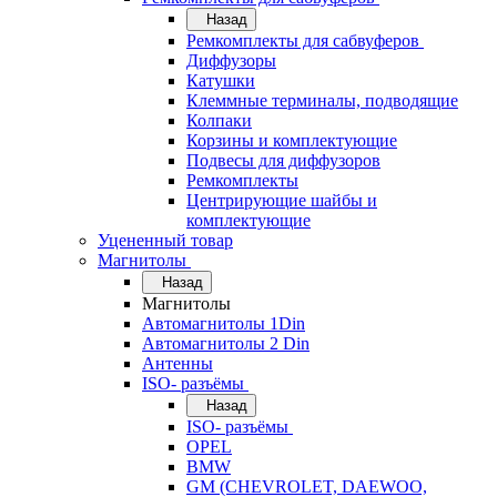
Назад
Ремкомплекты для сабвуферов
Диффузоры
Катушки
Клеммные терминалы, подводящие
Колпаки
Корзины и комплектующие
Подвесы для диффузоров
Ремкомплекты
Центрирующие шайбы и
комплектующие
Уцененный товар
Магнитолы
Назад
Магнитолы
Автомагнитолы 1Din
Автомагнитолы 2 Din
Антенны
ISO- разъёмы
Назад
ISO- разъёмы
OPEL
BMW
GM (CHEVROLET, DAEWOO,