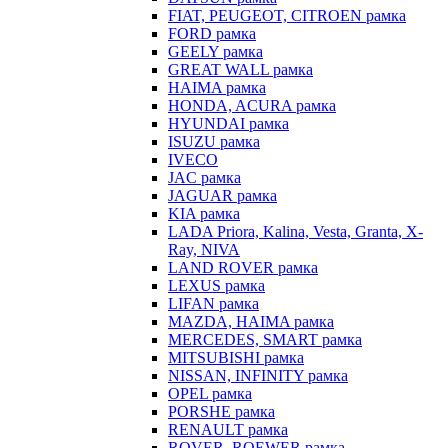
FIAT, PEUGEOT, CITROEN рамка
FORD рамка
GEELY рамка
GREAT WALL рамка
HAIMA рамка
HONDA, ACURA рамка
HYUNDAI рамка
ISUZU рамка
IVECO
JAC рамка
JAGUAR рамка
KIA рамка
LADA Priora, Kalina, Vesta, Granta, X-
Ray, NIVA
LAND ROVER рамка
LEXUS рамка
LIFAN рамка
MAZDA, HAIMA рамка
MERCEDES, SMART рамка
MITSUBISHI рамка
NISSAN, INFINITY рамка
OPEL рамка
PORSHE рамка
RENAULT рамка
ROVER, ROEWER рамка