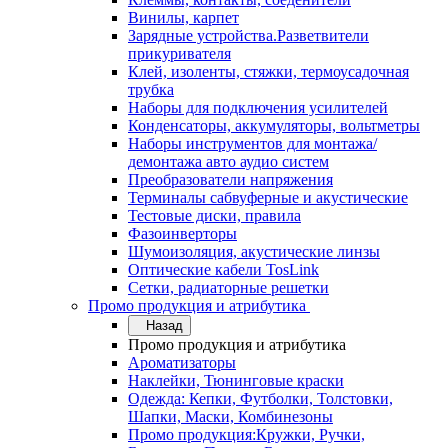
Винилы, карпет
Зарядные устройства.Разветвители
прикуривателя
Клей, изоленты, стяжки, термоусадочная
трубка
Наборы для подключения усилителей
Конденсаторы, аккумуляторы, вольтметры
Наборы инструментов для монтажа/
демонтажа авто аудио систем
Преобразователи напряжения
Терминалы сабвуферные и акустические
Тестовые диски, правила
Фазоинверторы
Шумоизоляция, акустические линзы
Оптические кабели TosLink
Сетки, радиаторные решетки
Промо продукция и атрибутика
Назад
Промо продукция и атрибутика
Ароматизаторы
Наклейки, Тюнинговые краски
Одежда: Кепки, Футболки, Толстовки,
Шапки, Маски, Комбинезоны
Промо продукция:Кружки, Ручки,