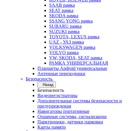
SAAB рамка
SEAT рамка
SKODA рамка
SSANG YONG рамка
SUBARU рамка
SUZUKI рамка
TOYOTA, LEXUS рамка
UAZ - УАЗ рамка
VOLKSWAGEN рамка
VOLVO рамка
VW, SKODA, SEAT рамка
РАМКА УНИВЕРСАЛЬНАЯ
Планшеты Android универсальные
Антенные переходники
Безопасность
Назад
Безопасность
Видеорегистраторы
Дополнительные системы безопасности и
предупреждения
Навигаторы портативные
Охранные системы, сигнализации
Парктроники, датчики парковки
Карты памяти