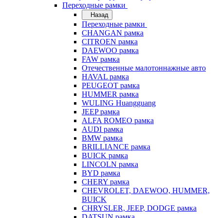
Переходные рамки
Назад
Переходные рамки
CHANGAN рамка
CITROEN рамка
DAEWOO рамка
FAW рамка
Отечественные малотоннажные авто
HAVAL рамка
PEUGEOT рамка
HUMMER рамка
WULING Huangguang
JEEP рамка
ALFA ROMEO рамка
AUDI рамка
BMW рамка
BRILLIANCE рамка
BUICK рамка
LINCOLN рамка
BYD рамка
CHERY рамка
CHEVROLET, DAEWOO, HUMMER,
BUICK
CHRYSLER, JEEP, DODGE рамка
DATSUN рамка