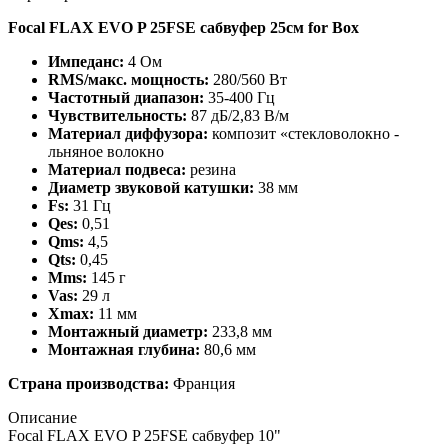
Focal FLAX EVO P 25FSE сабвуфер 25см for Box
Импеданс:
4 Ом
RMS/макс. мощность:
280/560 Вт
Частотный диапазон:
35-400 Гц
Чувствительность:
87 дБ/2,83 В/м
Материал диффузора:
композит «стекловолокно -
льняное волокно
Материал подвеса:
резина
Диаметр звуковой катушки:
38 мм
Fs:
31 Гц
Qes:
0,51
Qms:
4,5
Qts:
0,45
Mms:
145 г
Vas:
29 л
Xmax:
11 мм
Монтажный диаметр:
233,8 мм
Монтажная глубина:
80,6 мм
Страна производства:
Франция
Описание
Focal FLAX EVO P 25FSE сабвуфер 10"