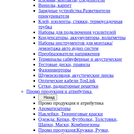
Винилы, карпет
Зарядные устройства.Разветвители
прикуривателя
Клей, изоленты, стяжки, термоусадочная
трубка
Наборы для подключения усилителей
Конденсаторы, аккумуляторы, вольтметры
Наборы инструментов для монтажа/
демонтажа авто аудио систем
Преобразователи напряжения
Терминалы сабвуферные и акустические
Тестовые диски, правила
Фазоинверторы
Шумоизоляция, акустические линзы
Оптические кабели TosLink
Сетки, радиаторные решетки
Промо продукция и атрибутика
Назад
Промо продукция и атрибутика
Ароматизаторы
Наклейки, Тюнинговые краски
Одежда: Кепки, Футболки, Толстовки,
Шапки, Маски, Комбинезоны
Промо продукция:Кружки, Ручки,