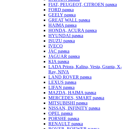
FIAT, PEUGEOT, CITROEN рамка
FORD рамка
GEELY рамка
GREAT WALL рамка
HAIMA рамка
HONDA, ACURA рамка
HYUNDAI рамка
ISUZU рамка
IVECO
JAC рамка
JAGUAR рамка
KIA рамка
LADA Priora, Kalina, Vesta, Granta, X-
Ray, NIVA
LAND ROVER рамка
LEXUS рамка
LIFAN рамка
MAZDA, HAIMA рамка
MERCEDES, SMART рамка
MITSUBISHI рамка
NISSAN, INFINITY рамка
OPEL рамка
PORSHE рамка
RENAULT рамка
ROVER, ROEWER рамка