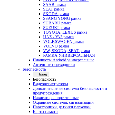
SAAB рамка
SEAT рамка
SKODA рамка
SSANG YONG рамка
SUBARU рамка
SUZUKI рамка
TOYOTA, LEXUS рамка
UAZ - УАЗ рамка
VOLKSWAGEN рамка
VOLVO рамка
VW, SKODA, SEAT рамка
РАМКА УНИВЕРСАЛЬНАЯ
Планшеты Android универсальные
Антенные переходники
Безопасность
Назад
Безопасность
Видеорегистраторы
Дополнительные системы безопасности и
предупреждения
Навигаторы портативные
Охранные системы, сигнализации
Парктроники, датчики парковки
Карты памяти