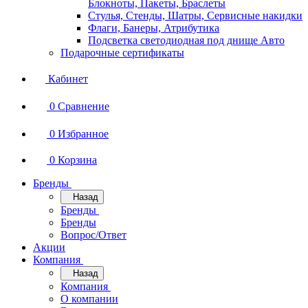
Блокноты, Пакеты, Браслеты
Стулья, Стенды, Шатры, Сервисные накидки
Флаги, Банеры, Атрибутика
Подсветка светодиодная под днище Авто
Подарочные сертификаты
Кабинет
0
Сравнение
0
Избранное
0
Корзина
Бренды
Назад
Бренды
Бренды
Вопрос/Ответ
Акции
Компания
Назад
Компания
О компании