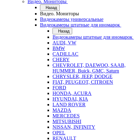
Видео. Мониторы
Назад
Видео. Мониторы
Видеокамеры универсальные
Видеокамеры штатные для иномарок
Назад
Видеокамеры штатные для иномарок
AUDI, VW
BMW
CADILLAC
CHERY
CHEVROLET, DAEWOO, SAAB,
HUMMER, Buick, GMC, Saturn
CHRYSLER, JEEP, DODGE
FIAT, PEUGEOT, CITROEN
FORD
HONDA, ACURA
HYUNDAI, KIA
LAND ROVER
MAZDA
MERCEDES
MITSUBISHI
NISSAN, INFINITY
OPEL
RENAULT