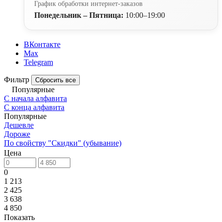
График обработки интернет-заказов
Понедельник – Пятница:
10:00–19:00
ВКонтакте
Max
Telegram
Фильтр
Сбросить все
Популярные
С начала алфавита
С конца алфавита
Популярные
Дешевле
Дороже
По свойству "Скидки" (убывание)
Цена
0
1 213
2 425
3 638
4 850
Показать