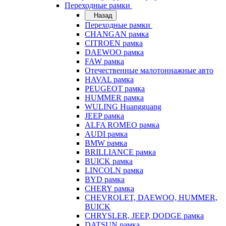
Переходные рамки
Назад
Переходные рамки
CHANGAN рамка
CITROEN рамка
DAEWOO рамка
FAW рамка
Отечественные малотоннажные авто
HAVAL рамка
PEUGEOT рамка
HUMMER рамка
WULING Huangguang
JEEP рамка
ALFA ROMEO рамка
AUDI рамка
BMW рамка
BRILLIANCE рамка
BUICK рамка
LINCOLN рамка
BYD рамка
CHERY рамка
CHEVROLET, DAEWOO, HUMMER,
BUICK
CHRYSLER, JEEP, DODGE рамка
DATSUN рамка