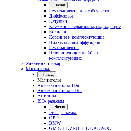
Назад
Ремкомплекты для сабвуферов
Диффузоры
Катушки
Клеммные терминалы, подводящие
Колпаки
Корзины и комплектующие
Подвесы для диффузоров
Ремкомплекты
Центрирующие шайбы и
комплектующие
Уцененный товар
Магнитолы
Назад
Магнитолы
Автомагнитолы 1Din
Автомагнитолы 2 Din
Антенны
ISO- разъёмы
Назад
ISO- разъёмы
OPEL
BMW
GM (CHEVROLET, DAEWOO,