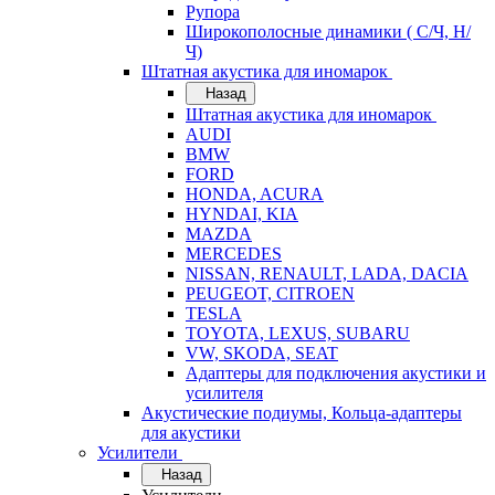
Рупора
Широкополосные динамики ( С/Ч, Н/
Ч)
Штатная акустика для иномарок
Назад
Штатная акустика для иномарок
AUDI
BMW
FORD
HONDA, ACURA
HYNDAI, KIA
MAZDA
MERCEDES
NISSAN, RENAULT, LADA, DACIA
PEUGEOT, CITROEN
TESLA
TOYOTA, LEXUS, SUBARU
VW, SKODA, SEAT
Адаптеры для подключения акустики и
усилителя
Акустические подиумы, Кольца-адаптеры
для акустики
Усилители
Назад