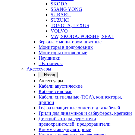
SKODA
SSANG YONG
SUBARU
SUZUKI
TOYOTA, LEXUS
VOLVO
VW, SKODA, PORSHE, SEAT
Зеркала с монитором штатные
Мониторы в подголовник
Мониторы потолочные
Наушники
ТВ-тюнеры
Аксессуары
Назад
Аксессуары
Кабели акустические
Кабели силовые
Кабели сигнальные (RCA), коннекторы,
припой
Гофра и защитные оплетки для кабелей
Грили для динамиков и сабвуферов, крепежи
Дистрибьютеры, держатели
предохранителей, предохранители
Клеммы аккумуляторные
Клеммы, контакты, соеденители