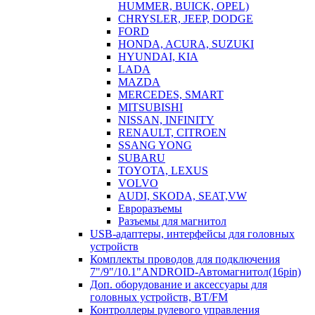
HUMMER, BUICK, OPEL)
CHRYSLER, JEEP, DODGE
FORD
HONDA, ACURA, SUZUKI
HYUNDAI, KIA
LADA
MAZDA
MERCEDES, SMART
MITSUBISHI
NISSAN, INFINITY
RENAULT, CITROEN
SSANG YONG
SUBARU
TOYOTA, LEXUS
VOLVO
AUDI, SKODA, SEAT,VW
Евроразъемы
Разъемы для магнитол
USB-адаптеры, интерфейсы для головных
устройств
Комплекты проводов для подключения
7"/9"/10.1"ANDROID-Автомагнитол(16pin)
Доп. оборудование и аксессуары для
головных устройств, BT/FM
Контроллеры рулевого управления