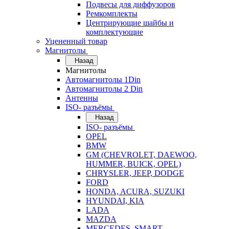
Подвесы для диффузоров
Ремкомплекты
Центрирующие шайбы и
комплектующие
Уцененный товар
Магнитолы
Назад
Магнитолы
Автомагнитолы 1Din
Автомагнитолы 2 Din
Антенны
ISO- разъёмы
Назад
ISO- разъёмы
OPEL
BMW
GM (CHEVROLET, DAEWOO,
HUMMER, BUICK, OPEL)
CHRYSLER, JEEP, DODGE
FORD
HONDA, ACURA, SUZUKI
HYUNDAI, KIA
LADA
MAZDA
MERCEDES, SMART