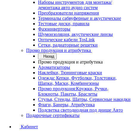
Наборы инструментов для монтажа/
демонтажа авто аудио систем
Преобразователи напряжения
Терминалы сабвуферные и акустические
Тестовые диски, правила
Фазоинверторы
Шумоизоляция, акустические линзы
Оптические кабели TosLink
Сетки, радиаторные решетки
Промо продукция и атрибутика
Назад
Промо продукция и атрибутика
Ароматизаторы
Наклейки, Тюнинговые краски
Одежда: Кепки, Футболки, Толстовки,
Шапки, Маски, Комбинезоны
Промо продукция:Кружки, Ручки,
Блокноты, Пакеты, Браслеты
Стулья, Стенды, Шатры, Сервисные накидки
Флаги, Банеры, Атрибутика
Подсветка светодиодная под днище Авто
Подарочные сертификаты
Кабинет