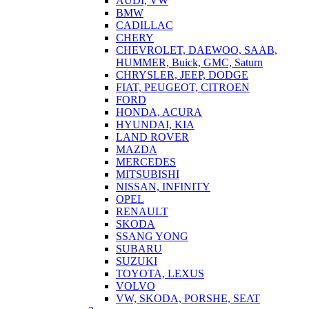
AUDI, VW
BMW
CADILLAC
CHERY
CHEVROLET, DAEWOO, SAAB,
HUMMER, Buick, GMC, Saturn
CHRYSLER, JEEP, DODGE
FIAT, PEUGEOT, CITROEN
FORD
HONDA, ACURA
HYUNDAI, KIA
LAND ROVER
MAZDA
MERCEDES
MITSUBISHI
NISSAN, INFINITY
OPEL
RENAULT
SKODA
SSANG YONG
SUBARU
SUZUKI
TOYOTA, LEXUS
VOLVO
VW, SKODA, PORSHE, SEAT