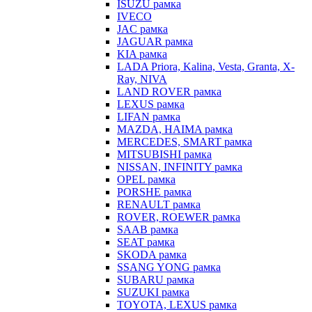
ISUZU рамка
IVECO
JAC рамка
JAGUAR рамка
KIA рамка
LADA Priora, Kalina, Vesta, Granta, X-
Ray, NIVA
LAND ROVER рамка
LEXUS рамка
LIFAN рамка
MAZDA, HAIMA рамка
MERCEDES, SMART рамка
MITSUBISHI рамка
NISSAN, INFINITY рамка
OPEL рамка
PORSHE рамка
RENAULT рамка
ROVER, ROEWER рамка
SAAB рамка
SEAT рамка
SKODA рамка
SSANG YONG рамка
SUBARU рамка
SUZUKI рамка
TOYOTA, LEXUS рамка