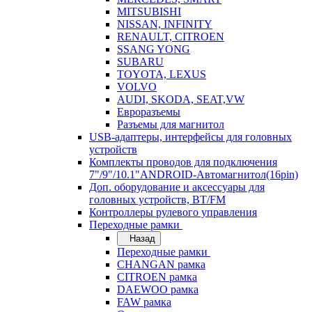
MITSUBISHI
NISSAN, INFINITY
RENAULT, CITROEN
SSANG YONG
SUBARU
TOYOTA, LEXUS
VOLVO
AUDI, SKODA, SEAT,VW
Евроразъемы
Разъемы для магнитол
USB-адаптеры, интерфейсы для головных
устройств
Комплекты проводов для подключения
7"/9"/10.1"ANDROID-Автомагнитол(16pin)
Доп. оборудование и аксессуары для
головных устройств, BT/FM
Контроллеры рулевого управления
Переходные рамки
Назад
Переходные рамки
CHANGAN рамка
CITROEN рамка
DAEWOO рамка
FAW рамка