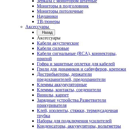
Зеркала с монитором штатные
Мониторы в подголовник
Мониторы потолочные
Наушники
ТВ-тюнеры
Аксессуары
Назад
Аксессуары
Кабели акустические
Кабели силовые
Кабели сигнальные (RCA), коннекторы,
припой
Гофра и защитные оплетки для кабелей
Грили для динамиков и сабвуферов, крепежи
Дистрибьютеры, держатели
предохранителей, предохранители
Клеммы аккумуляторные
Клеммы, контакты, соеденители
Винилы, карпет
Зарядные устройства.Разветвители
прикуривателя
Клей, изоленты, стяжки, термоусадочная
трубка
Наборы для подключения усилителей
Конденсаторы, аккумуляторы, вольтметры