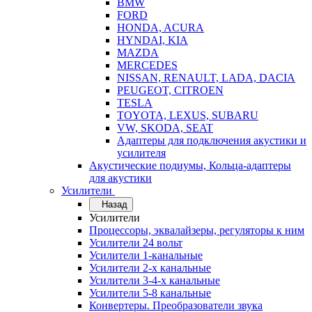
BMW
FORD
HONDA, ACURA
HYNDAI, KIA
MAZDA
MERCEDES
NISSAN, RENAULT, LADA, DACIA
PEUGEOT, CITROEN
TESLA
TOYOTA, LEXUS, SUBARU
VW, SKODA, SEAT
Адаптеры для подключения акустики и
усилителя
Акустические подиумы, Кольца-адаптеры
для акустики
Усилители
Назад
Усилители
Процессоры, эквалайзеры, регуляторы к ним
Усилители 24 вольт
Усилители 1-канальные
Усилители 2-х канальные
Усилители 3-4-х канальные
Усилители 5-8 канальные
Конвертеры. Преобразователи звука