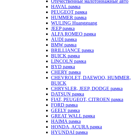
Отечественные малотоннажные авто
HAVAL рамка
PEUGEOT рамка
HUMMER рамка
WULING Huangguang
JEEP рамка
ALFA ROMEO рамка
AUDI рамка
BMW рамка
BRILLIANCE рамка
BUICK рамка
LINCOLN рамка
BYD рамка
CHERY рамка
CHEVROLET, DAEWOO, HUMMER,
BUICK
CHRYSLER, JEEP, DODGE рамка
DATSUN рамка
FIAT, PEUGEOT, CITROEN рамка
FORD рамка
GEELY рамка
GREAT WALL рамка
HAIMA рамка
HONDA, ACURA рамка
HYUNDAI рамка