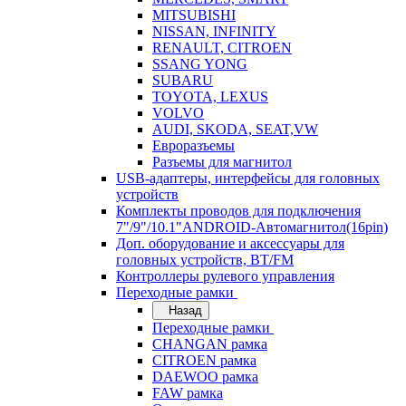
MITSUBISHI
NISSAN, INFINITY
RENAULT, CITROEN
SSANG YONG
SUBARU
TOYOTA, LEXUS
VOLVO
AUDI, SKODA, SEAT,VW
Евроразъемы
Разъемы для магнитол
USB-адаптеры, интерфейсы для головных
устройств
Комплекты проводов для подключения
7"/9"/10.1"ANDROID-Автомагнитол(16pin)
Доп. оборудование и аксессуары для
головных устройств, BT/FM
Контроллеры рулевого управления
Переходные рамки
Назад
Переходные рамки
CHANGAN рамка
CITROEN рамка
DAEWOO рамка
FAW рамка