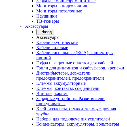
Зеркала с монитором штатные
Мониторы в подголовник
Мониторы потолочные
Наушники
ТВ-тюнеры
Аксессуары
Назад
Аксессуары
Кабели акустические
Кабели силовые
Кабели сигнальные (RCA), коннекторы,
припой
Гофра и защитные оплетки для кабелей
Грили для динамиков и сабвуферов, крепежи
Дистрибьютеры, держатели
предохранителей, предохранители
Клеммы аккумуляторные
Клеммы, контакты, соеденители
Винилы, карпет
Зарядные устройства.Разветвители
прикуривателя
Клей, изоленты, стяжки, термоусадочная
трубка
Наборы для подключения усилителей
Конденсаторы, аккумуляторы, вольтметры