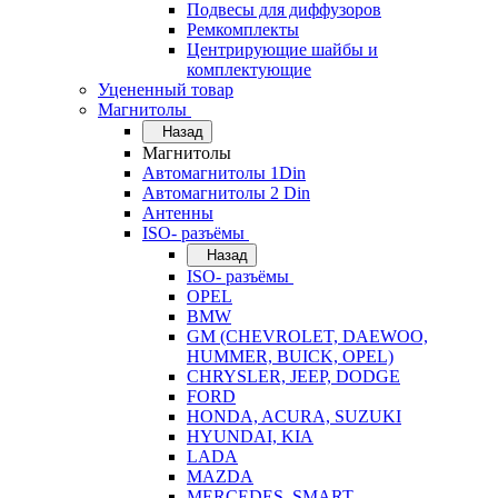
Подвесы для диффузоров
Ремкомплекты
Центрирующие шайбы и
комплектующие
Уцененный товар
Магнитолы
Назад
Магнитолы
Автомагнитолы 1Din
Автомагнитолы 2 Din
Антенны
ISO- разъёмы
Назад
ISO- разъёмы
OPEL
BMW
GM (CHEVROLET, DAEWOO,
HUMMER, BUICK, OPEL)
CHRYSLER, JEEP, DODGE
FORD
HONDA, ACURA, SUZUKI
HYUNDAI, KIA
LADA
MAZDA
MERCEDES, SMART