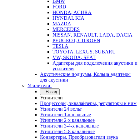
BMW
FORD
HONDA, ACURA
HYNDAI, KIA
MAZDA
MERCEDES
NISSAN, RENAULT, LADA, DACIA
PEUGEOT, CITROEN
TESLA
TOYOTA, LEXUS, SUBARU
VW, SKODA, SEAT
Адаптеры для подключения акустики и
усилителя
Акустические подиумы, Кольца-адаптеры
для акустики
Усилители
Назад
Усилители
Процессоры, эквалайзеры, регуляторы к ним
Усилители 24 вольт
Усилители 1-канальные
Усилители 2-х канальные
Усилители 3-4-х канальные
Усилители 5-8 канальные
Конвертеры. Преобразователи звука