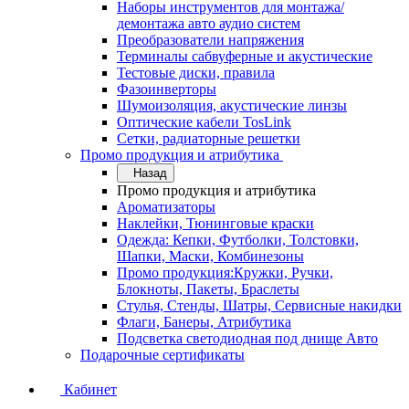
Наборы инструментов для монтажа/
демонтажа авто аудио систем
Преобразователи напряжения
Терминалы сабвуферные и акустические
Тестовые диски, правила
Фазоинверторы
Шумоизоляция, акустические линзы
Оптические кабели TosLink
Сетки, радиаторные решетки
Промо продукция и атрибутика
Назад
Промо продукция и атрибутика
Ароматизаторы
Наклейки, Тюнинговые краски
Одежда: Кепки, Футболки, Толстовки,
Шапки, Маски, Комбинезоны
Промо продукция:Кружки, Ручки,
Блокноты, Пакеты, Браслеты
Стулья, Стенды, Шатры, Сервисные накидки
Флаги, Банеры, Атрибутика
Подсветка светодиодная под днище Авто
Подарочные сертификаты
Кабинет