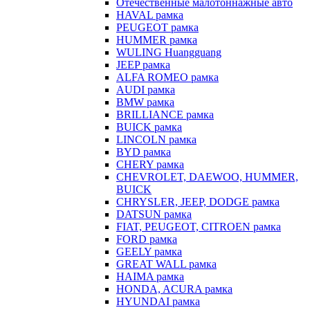
Отечественные малотоннажные авто
HAVAL рамка
PEUGEOT рамка
HUMMER рамка
WULING Huangguang
JEEP рамка
ALFA ROMEO рамка
AUDI рамка
BMW рамка
BRILLIANCE рамка
BUICK рамка
LINCOLN рамка
BYD рамка
CHERY рамка
CHEVROLET, DAEWOO, HUMMER,
BUICK
CHRYSLER, JEEP, DODGE рамка
DATSUN рамка
FIAT, PEUGEOT, CITROEN рамка
FORD рамка
GEELY рамка
GREAT WALL рамка
HAIMA рамка
HONDA, ACURA рамка
HYUNDAI рамка