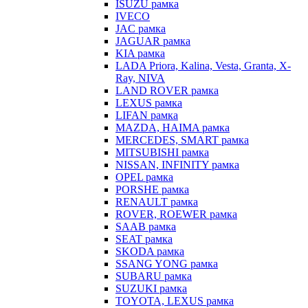
ISUZU рамка
IVECO
JAC рамка
JAGUAR рамка
KIA рамка
LADA Priora, Kalina, Vesta, Granta, X-
Ray, NIVA
LAND ROVER рамка
LEXUS рамка
LIFAN рамка
MAZDA, HAIMA рамка
MERCEDES, SMART рамка
MITSUBISHI рамка
NISSAN, INFINITY рамка
OPEL рамка
PORSHE рамка
RENAULT рамка
ROVER, ROEWER рамка
SAAB рамка
SEAT рамка
SKODA рамка
SSANG YONG рамка
SUBARU рамка
SUZUKI рамка
TOYOTA, LEXUS рамка