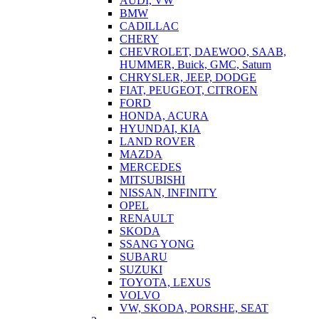
AUDI, VW
BMW
CADILLAC
CHERY
CHEVROLET, DAEWOO, SAAB,
HUMMER, Buick, GMC, Saturn
CHRYSLER, JEEP, DODGE
FIAT, PEUGEOT, CITROEN
FORD
HONDA, ACURA
HYUNDAI, KIA
LAND ROVER
MAZDA
MERCEDES
MITSUBISHI
NISSAN, INFINITY
OPEL
RENAULT
SKODA
SSANG YONG
SUBARU
SUZUKI
TOYOTA, LEXUS
VOLVO
VW, SKODA, PORSHE, SEAT