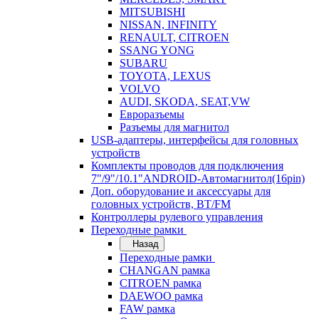
MITSUBISHI
NISSAN, INFINITY
RENAULT, CITROEN
SSANG YONG
SUBARU
TOYOTA, LEXUS
VOLVO
AUDI, SKODA, SEAT,VW
Евроразъемы
Разъемы для магнитол
USB-адаптеры, интерфейсы для головных
устройств
Комплекты проводов для подключения
7"/9"/10.1"ANDROID-Автомагнитол(16pin)
Доп. оборудование и аксессуары для
головных устройств, BT/FM
Контроллеры рулевого управления
Переходные рамки
Назад
Переходные рамки
CHANGAN рамка
CITROEN рамка
DAEWOO рамка
FAW рамка