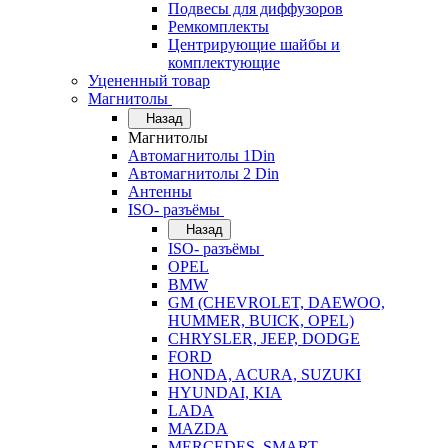
Подвесы для диффузоров
Ремкомплекты
Центрирующие шайбы и
комплектующие
Уцененный товар
Магнитолы
Назад
Магнитолы
Автомагнитолы 1Din
Автомагнитолы 2 Din
Антенны
ISO- разъёмы
Назад
ISO- разъёмы
OPEL
BMW
GM (CHEVROLET, DAEWOO,
HUMMER, BUICK, OPEL)
CHRYSLER, JEEP, DODGE
FORD
HONDA, ACURA, SUZUKI
HYUNDAI, KIA
LADA
MAZDA
MERCEDES, SMART