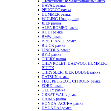
Отечественные малотоннажные авто
HAVAL рамка
PEUGEOT рамка
HUMMER рамка
WULING Huangguang
JEEP рамка
ALFA ROMEO рамка
AUDI рамка
BMW рамка
BRILLIANCE рамка
BUICK рамка
LINCOLN рамка
BYD рамка
CHERY рамка
CHEVROLET, DAEWOO, HUMMER,
BUICK
CHRYSLER, JEEP, DODGE рамка
DATSUN рамка
FIAT, PEUGEOT, CITROEN рамка
FORD рамка
GEELY рамка
GREAT WALL рамка
HAIMA рамка
HONDA, ACURA рамка
HYUNDAI рамка