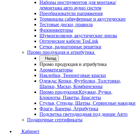
Наборы инструментов для монтажа/
демонтажа авто аудио систем
Преобразователи напряжения
Терминалы сабвуферные и акустические
Тестовые диски, правила
Фазоинверторы
Шумоизоляция, акустические линзы
Оптические кабели TosLink
Сетки, радиаторные решетки
Промо продукция и атрибутика
Назад
Промо продукция и атрибутика
Ароматизаторы
Наклейки, Тюнинговые краски
Одежда: Кепки, Футболки, Толстовки,
Шапки, Маски, Комбинезоны
Промо продукция:Кружки, Ручки,
Блокноты, Пакеты, Браслеты
Стулья, Стенды, Шатры, Сервисные накидки
Флаги, Банеры, Атрибутика
Подсветка светодиодная под днище Авто
Подарочные сертификаты
Кабинет