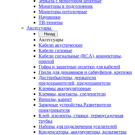
Зеркала с монитором штатные
Мониторы в подголовник
Мониторы потолочные
Наушники
ТВ-тюнеры
Аксессуары
Назад
Аксессуары
Кабели акустические
Кабели силовые
Кабели сигнальные (RCA), коннекторы,
припой
Гофра и защитные оплетки для кабелей
Грили для динамиков и сабвуферов, крепежи
Дистрибьютеры, держатели
предохранителей, предохранители
Клеммы аккумуляторные
Клеммы, контакты, соеденители
Винилы, карпет
Зарядные устройства.Разветвители
прикуривателя
Клей, изоленты, стяжки, термоусадочная
трубка
Наборы для подключения усилителей
Конденсаторы, аккумуляторы, вольтметры