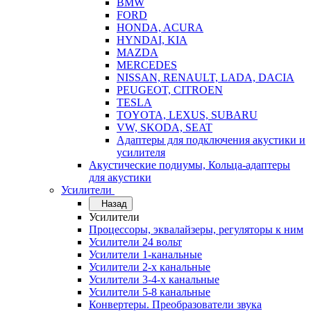
BMW
FORD
HONDA, ACURA
HYNDAI, KIA
MAZDA
MERCEDES
NISSAN, RENAULT, LADA, DACIA
PEUGEOT, CITROEN
TESLA
TOYOTA, LEXUS, SUBARU
VW, SKODA, SEAT
Адаптеры для подключения акустики и
усилителя
Акустические подиумы, Кольца-адаптеры
для акустики
Усилители
Назад
Усилители
Процессоры, эквалайзеры, регуляторы к ним
Усилители 24 вольт
Усилители 1-канальные
Усилители 2-х канальные
Усилители 3-4-х канальные
Усилители 5-8 канальные
Конвертеры. Преобразователи звука