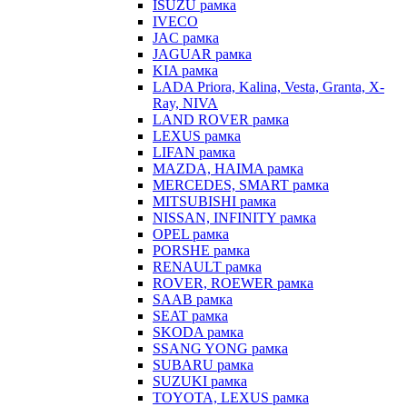
ISUZU рамка
IVECO
JAC рамка
JAGUAR рамка
KIA рамка
LADA Priora, Kalina, Vesta, Granta, X-
Ray, NIVA
LAND ROVER рамка
LEXUS рамка
LIFAN рамка
MAZDA, HAIMA рамка
MERCEDES, SMART рамка
MITSUBISHI рамка
NISSAN, INFINITY рамка
OPEL рамка
PORSHE рамка
RENAULT рамка
ROVER, ROEWER рамка
SAAB рамка
SEAT рамка
SKODA рамка
SSANG YONG рамка
SUBARU рамка
SUZUKI рамка
TOYOTA, LEXUS рамка