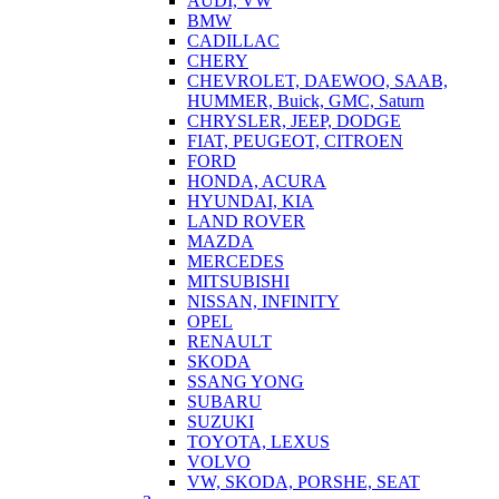
AUDI, VW
BMW
CADILLAC
CHERY
CHEVROLET, DAEWOO, SAAB,
HUMMER, Buick, GMC, Saturn
CHRYSLER, JEEP, DODGE
FIAT, PEUGEOT, CITROEN
FORD
HONDA, ACURA
HYUNDAI, KIA
LAND ROVER
MAZDA
MERCEDES
MITSUBISHI
NISSAN, INFINITY
OPEL
RENAULT
SKODA
SSANG YONG
SUBARU
SUZUKI
TOYOTA, LEXUS
VOLVO
VW, SKODA, PORSHE, SEAT