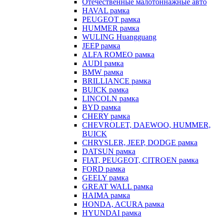
Отечественные малотоннажные авто
HAVAL рамка
PEUGEOT рамка
HUMMER рамка
WULING Huangguang
JEEP рамка
ALFA ROMEO рамка
AUDI рамка
BMW рамка
BRILLIANCE рамка
BUICK рамка
LINCOLN рамка
BYD рамка
CHERY рамка
CHEVROLET, DAEWOO, HUMMER,
BUICK
CHRYSLER, JEEP, DODGE рамка
DATSUN рамка
FIAT, PEUGEOT, CITROEN рамка
FORD рамка
GEELY рамка
GREAT WALL рамка
HAIMA рамка
HONDA, ACURA рамка
HYUNDAI рамка