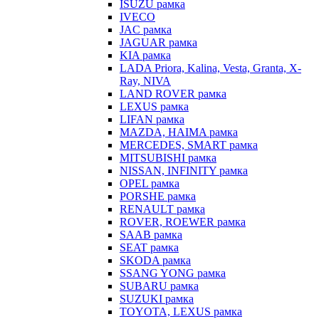
ISUZU рамка
IVECO
JAC рамка
JAGUAR рамка
KIA рамка
LADA Priora, Kalina, Vesta, Granta, X-
Ray, NIVA
LAND ROVER рамка
LEXUS рамка
LIFAN рамка
MAZDA, HAIMA рамка
MERCEDES, SMART рамка
MITSUBISHI рамка
NISSAN, INFINITY рамка
OPEL рамка
PORSHE рамка
RENAULT рамка
ROVER, ROEWER рамка
SAAB рамка
SEAT рамка
SKODA рамка
SSANG YONG рамка
SUBARU рамка
SUZUKI рамка
TOYOTA, LEXUS рамка