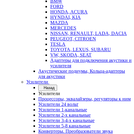
BMW
FORD
HONDA, ACURA
HYNDAI, KIA
MAZDA
MERCEDES
NISSAN, RENAULT, LADA, DACIA
PEUGEOT, CITROEN
TESLA
TOYOTA, LEXUS, SUBARU
VW, SKODA, SEAT
Адаптеры для подключения акустики и
усилителя
Акустические подиумы, Кольца-адаптеры
для акустики
Усилители
Назад
Усилители
Процессоры, эквалайзеры, регуляторы к ним
Усилители 24 вольт
Усилители 1-канальные
Усилители 2-х канальные
Усилители 3-4-х канальные
Усилители 5-8 канальные
Конвертеры. Преобразователи звука