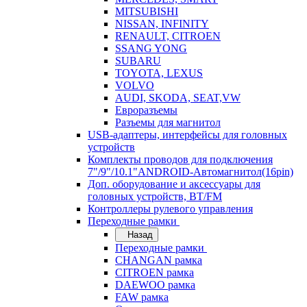
MITSUBISHI
NISSAN, INFINITY
RENAULT, CITROEN
SSANG YONG
SUBARU
TOYOTA, LEXUS
VOLVO
AUDI, SKODA, SEAT,VW
Евроразъемы
Разъемы для магнитол
USB-адаптеры, интерфейсы для головных
устройств
Комплекты проводов для подключения
7"/9"/10.1"ANDROID-Автомагнитол(16pin)
Доп. оборудование и аксессуары для
головных устройств, BT/FM
Контроллеры рулевого управления
Переходные рамки
Назад
Переходные рамки
CHANGAN рамка
CITROEN рамка
DAEWOO рамка
FAW рамка