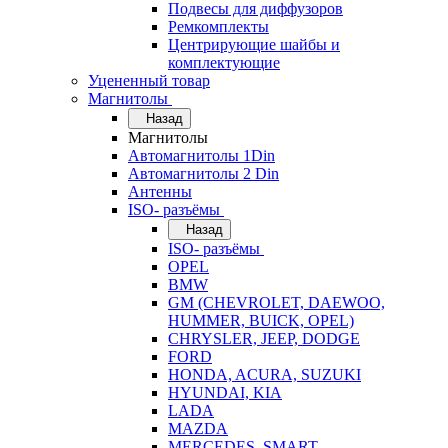
Подвесы для диффузоров
Ремкомплекты
Центрирующие шайбы и
комплектующие
Уцененный товар
Магнитолы
Назад
Магнитолы
Автомагнитолы 1Din
Автомагнитолы 2 Din
Антенны
ISO- разъёмы
Назад
ISO- разъёмы
OPEL
BMW
GM (CHEVROLET, DAEWOO,
HUMMER, BUICK, OPEL)
CHRYSLER, JEEP, DODGE
FORD
HONDA, ACURA, SUZUKI
HYUNDAI, KIA
LADA
MAZDA
MERCEDES, SMART