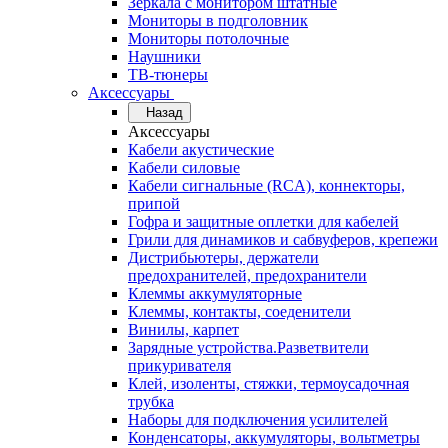
Зеркала с монитором штатные
Мониторы в подголовник
Мониторы потолочные
Наушники
ТВ-тюнеры
Аксессуары
Назад
Аксессуары
Кабели акустические
Кабели силовые
Кабели сигнальные (RCA), коннекторы,
припой
Гофра и защитные оплетки для кабелей
Грили для динамиков и сабвуферов, крепежи
Дистрибьютеры, держатели
предохранителей, предохранители
Клеммы аккумуляторные
Клеммы, контакты, соеденители
Винилы, карпет
Зарядные устройства.Разветвители
прикуривателя
Клей, изоленты, стяжки, термоусадочная
трубка
Наборы для подключения усилителей
Конденсаторы, аккумуляторы, вольтметры