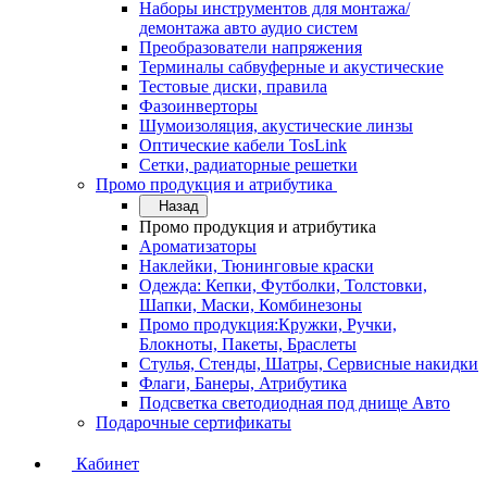
Наборы инструментов для монтажа/
демонтажа авто аудио систем
Преобразователи напряжения
Терминалы сабвуферные и акустические
Тестовые диски, правила
Фазоинверторы
Шумоизоляция, акустические линзы
Оптические кабели TosLink
Сетки, радиаторные решетки
Промо продукция и атрибутика
Назад
Промо продукция и атрибутика
Ароматизаторы
Наклейки, Тюнинговые краски
Одежда: Кепки, Футболки, Толстовки,
Шапки, Маски, Комбинезоны
Промо продукция:Кружки, Ручки,
Блокноты, Пакеты, Браслеты
Стулья, Стенды, Шатры, Сервисные накидки
Флаги, Банеры, Атрибутика
Подсветка светодиодная под днище Авто
Подарочные сертификаты
Кабинет