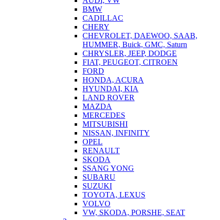
AUDI, VW
BMW
CADILLAC
CHERY
CHEVROLET, DAEWOO, SAAB,
HUMMER, Buick, GMC, Saturn
CHRYSLER, JEEP, DODGE
FIAT, PEUGEOT, CITROEN
FORD
HONDA, ACURA
HYUNDAI, KIA
LAND ROVER
MAZDA
MERCEDES
MITSUBISHI
NISSAN, INFINITY
OPEL
RENAULT
SKODA
SSANG YONG
SUBARU
SUZUKI
TOYOTA, LEXUS
VOLVO
VW, SKODA, PORSHE, SEAT