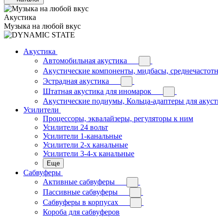
Акустика
Музыка на любой вкус
Акустика
Автомобильная акустика
Акустические компоненты, мидбасы, среднечастотн
Эстрадная акустика
Штатная акустика для иномарок
Акустические подиумы, Кольца-адаптеры для акус
Усилители
Процессоры, эквалайзеры, регуляторы к ним
Усилители 24 вольт
Усилители 1-канальные
Усилители 2-х канальные
Усилители 3-4-х канальные
Еще
Сабвуферы
Активные сабвуферы
Пассивные сабвуферы
Сабвуферы в корпусах
Короба для сабвуферов