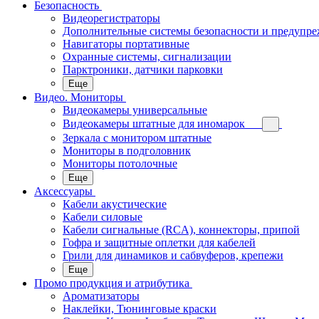
Безопасность
Видеорегистраторы
Дополнительные системы безопасности и предупр
Навигаторы портативные
Охранные системы, сигнализации
Парктроники, датчики парковки
Еще
Видео. Мониторы
Видеокамеры универсальные
Видеокамеры штатные для иномарок
Зеркала с монитором штатные
Мониторы в подголовник
Мониторы потолочные
Еще
Аксессуары
Кабели акустические
Кабели силовые
Кабели сигнальные (RCA), коннекторы, припой
Гофра и защитные оплетки для кабелей
Грили для динамиков и сабвуферов, крепежи
Еще
Промо продукция и атрибутика
Ароматизаторы
Наклейки, Тюнинговые краски