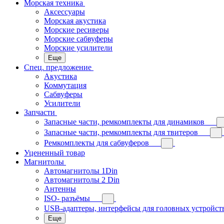
Морская техника
Аксессуары
Морская акустика
Морские ресиверы
Морские сабвуферы
Морские усилители
Еще
Спец. предложение
Акустика
Коммутация
Сабвуферы
Усилители
Запчасти
Запасные части, ремкомплекты для динамиков
Запасные части, ремкомплекты для твитеров
Ремкомплекты для сабвуферов
Уцененный товар
Магнитолы
Автомагнитолы 1Din
Автомагнитолы 2 Din
Антенны
ISO- разъёмы
USB-адаптеры, интерфейсы для головных устройст
Еще