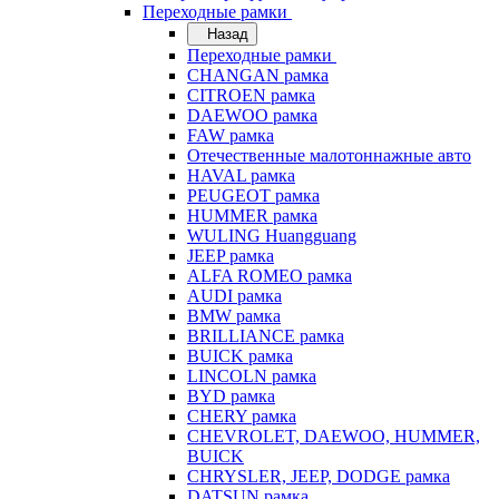
Переходные рамки
Назад
Переходные рамки
CHANGAN рамка
CITROEN рамка
DAEWOO рамка
FAW рамка
Отечественные малотоннажные авто
HAVAL рамка
PEUGEOT рамка
HUMMER рамка
WULING Huangguang
JEEP рамка
ALFA ROMEO рамка
AUDI рамка
BMW рамка
BRILLIANCE рамка
BUICK рамка
LINCOLN рамка
BYD рамка
CHERY рамка
CHEVROLET, DAEWOO, HUMMER,
BUICK
CHRYSLER, JEEP, DODGE рамка
DATSUN рамка