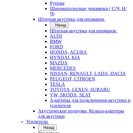
Рупора
Широкополосные динамики ( С/Ч, Н/
Ч)
Штатная акустика для иномарок
Назад
Штатная акустика для иномарок
AUDI
BMW
FORD
HONDA, ACURA
HYNDAI, KIA
MAZDA
MERCEDES
NISSAN, RENAULT, LADA, DACIA
PEUGEOT, CITROEN
TESLA
TOYOTA, LEXUS, SUBARU
VW, SKODA, SEAT
Адаптеры для подключения акустики и
усилителя
Акустические подиумы, Кольца-адаптеры
для акустики
Усилители
Назад