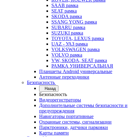
SAAB рамка
SEAT рамка
SKODA рамка
SSANG YONG рамка
SUBARU рамка
SUZUKI рамка
TOYOTA, LEXUS рамка
UAZ - УАЗ рамка
VOLKSWAGEN рамка
VOLVO рамка
VW, SKODA, SEAT рамка
РАМКА УНИВЕРСАЛЬНАЯ
Планшеты Android универсальные
Антенные переходники
Безопасность
Назад
Безопасность
Видеорегистраторы
Дополнительные системы безопасности и
предупреждения
Навигаторы портативные
Охранные системы, сигнализации
Парктроники, датчики парковки
Карты памяти