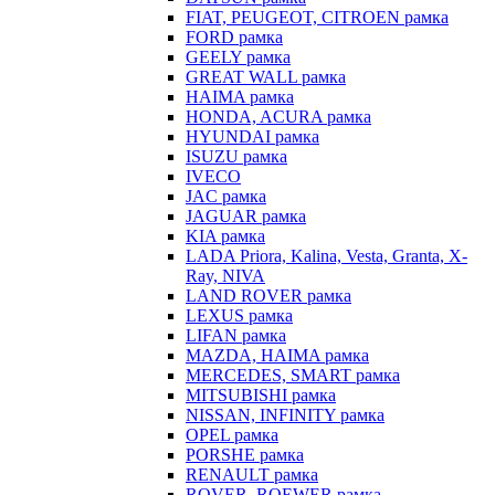
FIAT, PEUGEOT, CITROEN рамка
FORD рамка
GEELY рамка
GREAT WALL рамка
HAIMA рамка
HONDA, ACURA рамка
HYUNDAI рамка
ISUZU рамка
IVECO
JAC рамка
JAGUAR рамка
KIA рамка
LADA Priora, Kalina, Vesta, Granta, X-
Ray, NIVA
LAND ROVER рамка
LEXUS рамка
LIFAN рамка
MAZDA, HAIMA рамка
MERCEDES, SMART рамка
MITSUBISHI рамка
NISSAN, INFINITY рамка
OPEL рамка
PORSHE рамка
RENAULT рамка
ROVER, ROEWER рамка