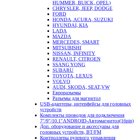
HUMMER, BUICK, OPEL)
CHRYSLER, JEEP, DODGE
FORD
HONDA, ACURA, SUZUKI
HYUNDAI, KIA
LADA
MAZDA
MERCEDES, SMART
MITSUBISHI
NISSAN, INFINITY
RENAULT, CITROEN
SSANG YONG
SUBARU
TOYOTA, LEXUS
VOLVO
AUDI, SKODA, SEAT,VW
Евроразъемы
Разъемы для магнитол
USB-адаптеры, интерфейсы для головных
устройств
Комплекты проводов для подключения
7"/9"/10.1"ANDROID-Автомагнитол(16pin)
Доп. оборудование и аксессуары для
головных устройств, BT/FM
Контроллеры рулевого управления