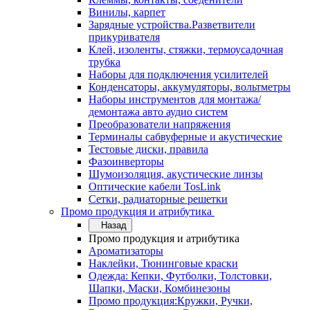
Винилы, карпет
Зарядные устройства.Разветвители
прикуривателя
Клей, изоленты, стяжки, термоусадочная
трубка
Наборы для подключения усилителей
Конденсаторы, аккумуляторы, вольтметры
Наборы инструментов для монтажа/
демонтажа авто аудио систем
Преобразователи напряжения
Терминалы сабвуферные и акустические
Тестовые диски, правила
Фазоинверторы
Шумоизоляция, акустические линзы
Оптические кабели TosLink
Сетки, радиаторные решетки
Промо продукция и атрибутика
Назад
Промо продукция и атрибутика
Ароматизаторы
Наклейки, Тюнинговые краски
Одежда: Кепки, Футболки, Толстовки,
Шапки, Маски, Комбинезоны
Промо продукция:Кружки, Ручки,