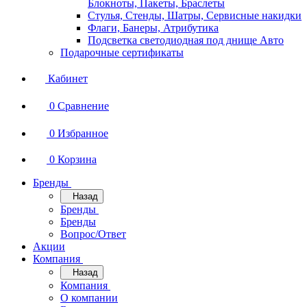
Блокноты, Пакеты, Браслеты
Стулья, Стенды, Шатры, Сервисные накидки
Флаги, Банеры, Атрибутика
Подсветка светодиодная под днище Авто
Подарочные сертификаты
Кабинет
0
Сравнение
0
Избранное
0
Корзина
Бренды
Назад
Бренды
Бренды
Вопрос/Ответ
Акции
Компания
Назад
Компания
О компании