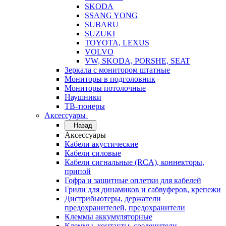
SKODA
SSANG YONG
SUBARU
SUZUKI
TOYOTA, LEXUS
VOLVO
VW, SKODA, PORSHE, SEAT
Зеркала с монитором штатные
Мониторы в подголовник
Мониторы потолочные
Наушники
ТВ-тюнеры
Аксессуары
Назад
Аксессуары
Кабели акустические
Кабели силовые
Кабели сигнальные (RCA), коннекторы,
припой
Гофра и защитные оплетки для кабелей
Грили для динамиков и сабвуферов, крепежи
Дистрибьютеры, держатели
предохранителей, предохранители
Клеммы аккумуляторные
Клеммы, контакты, соеденители