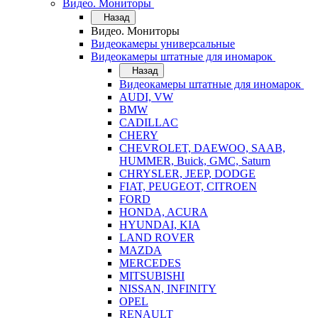
Видео. Мониторы
Назад
Видео. Мониторы
Видеокамеры универсальные
Видеокамеры штатные для иномарок
Назад
Видеокамеры штатные для иномарок
AUDI, VW
BMW
CADILLAC
CHERY
CHEVROLET, DAEWOO, SAAB,
HUMMER, Buick, GMC, Saturn
CHRYSLER, JEEP, DODGE
FIAT, PEUGEOT, CITROEN
FORD
HONDA, ACURA
HYUNDAI, KIA
LAND ROVER
MAZDA
MERCEDES
MITSUBISHI
NISSAN, INFINITY
OPEL
RENAULT