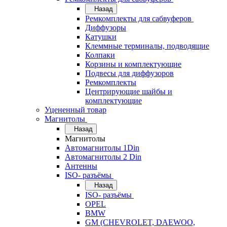
Назад
Ремкомплекты для сабвуферов
Диффузоры
Катушки
Клеммные терминалы, подводящие
Колпаки
Корзины и комплектующие
Подвесы для диффузоров
Ремкомплекты
Центрирующие шайбы и
комплектующие
Уцененный товар
Магнитолы
Назад
Магнитолы
Автомагнитолы 1Din
Автомагнитолы 2 Din
Антенны
ISO- разъёмы
Назад
ISO- разъёмы
OPEL
BMW
GM (CHEVROLET, DAEWOO,