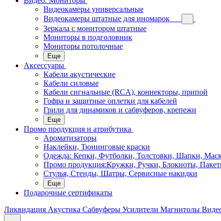
Видео. Мониторы
Видеокамеры универсальные
Видеокамеры штатные для иномарок
Зеркала с монитором штатные
Мониторы в подголовник
Мониторы потолочные
Еще
Аксессуары
Кабели акустические
Кабели силовые
Кабели сигнальные (RCA), коннекторы, припой
Гофра и защитные оплетки для кабелей
Грили для динамиков и сабвуферов, крепежи
Еще
Промо продукция и атрибутика
Ароматизаторы
Наклейки, Тюнинговые краски
Одежда: Кепки, Футболки, Толстовки, Шапки, Мас
Промо продукция:Кружки, Ручки, Блокноты, Пакет
Стулья, Стенды, Шатры, Сервисные накидки
Еще
Подарочные сертификаты
Ликвидация
Акустика
Сабвуферы
Усилители
Магнитолы
Виде