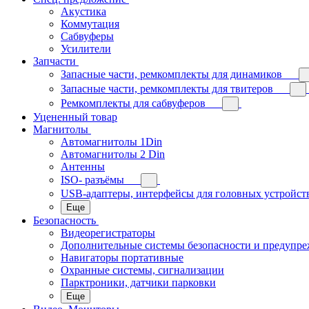
Акустика
Коммутация
Сабвуферы
Усилители
Запчасти
Запасные части, ремкомплекты для динамиков
Запасные части, ремкомплекты для твитеров
Ремкомплекты для сабвуферов
Уцененный товар
Магнитолы
Автомагнитолы 1Din
Автомагнитолы 2 Din
Антенны
ISO- разъёмы
USB-адаптеры, интерфейсы для головных устройст
Еще
Безопасность
Видеорегистраторы
Дополнительные системы безопасности и предупр
Навигаторы портативные
Охранные системы, сигнализации
Парктроники, датчики парковки
Еще