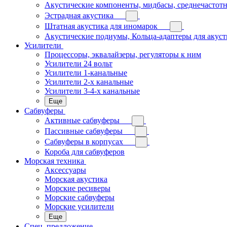
Акустические компоненты, мидбасы, среднечастотн
Эстрадная акустика
Штатная акустика для иномарок
Акустические подиумы, Кольца-адаптеры для акус
Усилители
Процессоры, эквалайзеры, регуляторы к ним
Усилители 24 вольт
Усилители 1-канальные
Усилители 2-х канальные
Усилители 3-4-х канальные
Еще
Сабвуферы
Активные сабвуферы
Пассивные сабвуферы
Сабвуферы в корпусах
Короба для сабвуферов
Морская техника
Аксессуары
Морская акустика
Морские ресиверы
Морские сабвуферы
Морские усилители
Еще
Спец. предложение