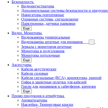
Безопасность
Видеорегистраторы
Дополнительные системы безопасности и предупр
Навигаторы портативные
Охранные системы, сигнализации
Парктроники, датчики парковки
Еще
Видео. Мониторы
Видеокамеры универсальные
Видеокамеры штатные для иномарок
Зеркала с монитором штатные
Мониторы в подголовник
Мониторы потолочные
Еще
Аксессуары
Кабели акустические
Кабели силовые
Кабели сигнальные (RCA), коннекторы, припой
Гофра и защитные оплетки для кабелей
Грили для динамиков и сабвуферов, крепежи
Еще
Промо продукция и атрибутика
Ароматизаторы
Наклейки, Тюнинговые краски