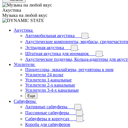
Акустика
Музыка на любой вкус
Акустика
Автомобильная акустика
Акустические компоненты, мидбасы, среднечастотн
Эстрадная акустика
Штатная акустика для иномарок
Акустические подиумы, Кольца-адаптеры для акус
Усилители
Процессоры, эквалайзеры, регуляторы к ним
Усилители 24 вольт
Усилители 1-канальные
Усилители 2-х канальные
Усилители 3-4-х канальные
Еще
Сабвуферы
Активные сабвуферы
Пассивные сабвуферы
Сабвуферы в корпусах
Короба для сабвуферов