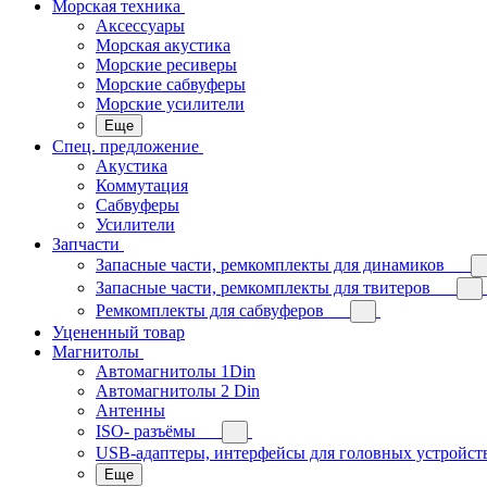
Морская техника
Аксессуары
Морская акустика
Морские ресиверы
Морские сабвуферы
Морские усилители
Еще
Спец. предложение
Акустика
Коммутация
Сабвуферы
Усилители
Запчасти
Запасные части, ремкомплекты для динамиков
Запасные части, ремкомплекты для твитеров
Ремкомплекты для сабвуферов
Уцененный товар
Магнитолы
Автомагнитолы 1Din
Автомагнитолы 2 Din
Антенны
ISO- разъёмы
USB-адаптеры, интерфейсы для головных устройст
Еще