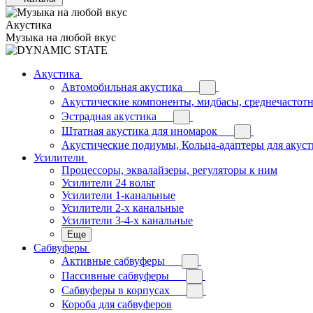
Акустика
Музыка на любой вкус
Акустика
Автомобильная акустика
Акустические компоненты, мидбасы, среднечастотн
Эстрадная акустика
Штатная акустика для иномарок
Акустические подиумы, Кольца-адаптеры для акус
Усилители
Процессоры, эквалайзеры, регуляторы к ним
Усилители 24 вольт
Усилители 1-канальные
Усилители 2-х канальные
Усилители 3-4-х канальные
Еще
Сабвуферы
Активные сабвуферы
Пассивные сабвуферы
Сабвуферы в корпусах
Короба для сабвуферов