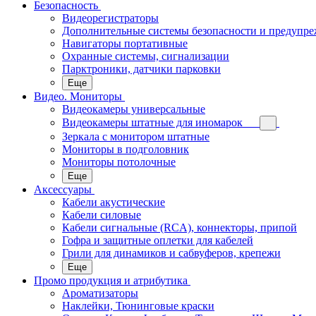
Безопасность
Видеорегистраторы
Дополнительные системы безопасности и предупр
Навигаторы портативные
Охранные системы, сигнализации
Парктроники, датчики парковки
Еще
Видео. Мониторы
Видеокамеры универсальные
Видеокамеры штатные для иномарок
Зеркала с монитором штатные
Мониторы в подголовник
Мониторы потолочные
Еще
Аксессуары
Кабели акустические
Кабели силовые
Кабели сигнальные (RCA), коннекторы, припой
Гофра и защитные оплетки для кабелей
Грили для динамиков и сабвуферов, крепежи
Еще
Промо продукция и атрибутика
Ароматизаторы
Наклейки, Тюнинговые краски