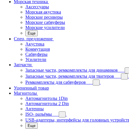
Морская техника
Аксессуары
Морская акустика
Морские ресиверы
Морские сабвуферы
Морские усилители
Еще
Спец. предложение
Акустика
Коммутация
Сабвуферы
Усилители
Запчасти
Запасные части, ремкомплекты для динамиков
Запасные части, ремкомплекты для твитеров
Ремкомплекты для сабвуферов
Уцененный товар
Магнитолы
Автомагнитолы 1Din
Автомагнитолы 2 Din
Антенны
ISO- разъёмы
USB-адаптеры, интерфейсы для головных устройст
Еще