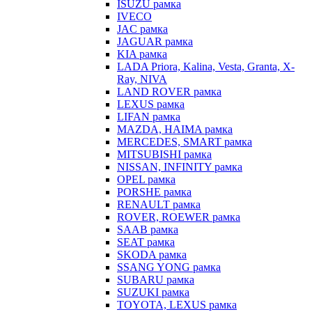
ISUZU рамка
IVECO
JAC рамка
JAGUAR рамка
KIA рамка
LADA Priora, Kalina, Vesta, Granta, X-
Ray, NIVA
LAND ROVER рамка
LEXUS рамка
LIFAN рамка
MAZDA, HAIMA рамка
MERCEDES, SMART рамка
MITSUBISHI рамка
NISSAN, INFINITY рамка
OPEL рамка
PORSHE рамка
RENAULT рамка
ROVER, ROEWER рамка
SAAB рамка
SEAT рамка
SKODA рамка
SSANG YONG рамка
SUBARU рамка
SUZUKI рамка
TOYOTA, LEXUS рамка