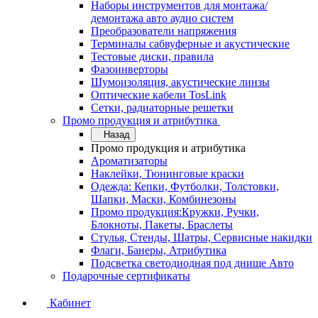
Наборы инструментов для монтажа/
демонтажа авто аудио систем
Преобразователи напряжения
Терминалы сабвуферные и акустические
Тестовые диски, правила
Фазоинверторы
Шумоизоляция, акустические линзы
Оптические кабели TosLink
Сетки, радиаторные решетки
Промо продукция и атрибутика
Назад
Промо продукция и атрибутика
Ароматизаторы
Наклейки, Тюнинговые краски
Одежда: Кепки, Футболки, Толстовки,
Шапки, Маски, Комбинезоны
Промо продукция:Кружки, Ручки,
Блокноты, Пакеты, Браслеты
Стулья, Стенды, Шатры, Сервисные накидки
Флаги, Банеры, Атрибутика
Подсветка светодиодная под днище Авто
Подарочные сертификаты
Кабинет