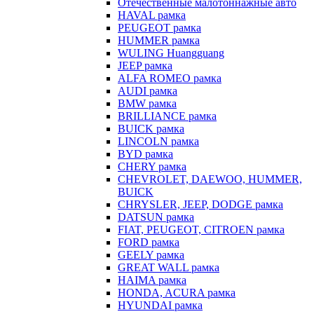
Отечественные малотоннажные авто
HAVAL рамка
PEUGEOT рамка
HUMMER рамка
WULING Huangguang
JEEP рамка
ALFA ROMEO рамка
AUDI рамка
BMW рамка
BRILLIANCE рамка
BUICK рамка
LINCOLN рамка
BYD рамка
CHERY рамка
CHEVROLET, DAEWOO, HUMMER,
BUICK
CHRYSLER, JEEP, DODGE рамка
DATSUN рамка
FIAT, PEUGEOT, CITROEN рамка
FORD рамка
GEELY рамка
GREAT WALL рамка
HAIMA рамка
HONDA, ACURA рамка
HYUNDAI рамка