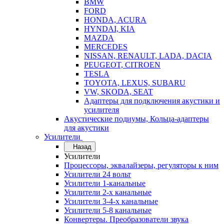
BMW
FORD
HONDA, ACURA
HYNDAI, KIA
MAZDA
MERCEDES
NISSAN, RENAULT, LADA, DACIA
PEUGEOT, CITROEN
TESLA
TOYOTA, LEXUS, SUBARU
VW, SKODA, SEAT
Адаптеры для подключения акустики и
усилителя
Акустические подиумы, Кольца-адаптеры
для акустики
Усилители
Назад
Усилители
Процессоры, эквалайзеры, регуляторы к ним
Усилители 24 вольт
Усилители 1-канальные
Усилители 2-х канальные
Усилители 3-4-х канальные
Усилители 5-8 канальные
Конвертеры. Преобразователи звука