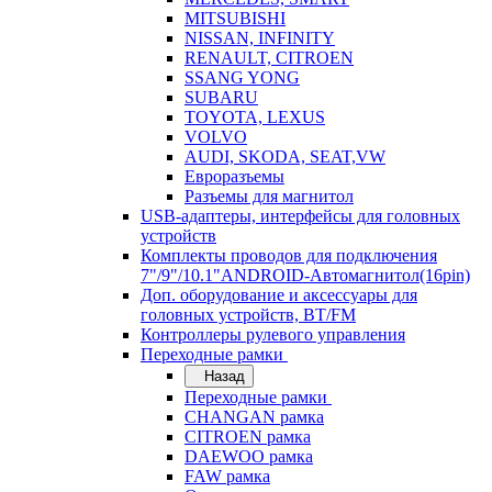
MITSUBISHI
NISSAN, INFINITY
RENAULT, CITROEN
SSANG YONG
SUBARU
TOYOTA, LEXUS
VOLVO
AUDI, SKODA, SEAT,VW
Евроразъемы
Разъемы для магнитол
USB-адаптеры, интерфейсы для головных
устройств
Комплекты проводов для подключения
7"/9"/10.1"ANDROID-Автомагнитол(16pin)
Доп. оборудование и аксессуары для
головных устройств, BT/FM
Контроллеры рулевого управления
Переходные рамки
Назад
Переходные рамки
CHANGAN рамка
CITROEN рамка
DAEWOO рамка
FAW рамка