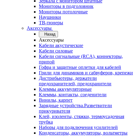
Зеркала с монитором штатные
Мониторы в подголовник
Мониторы потолочные
Наушники
ТВ-тюнеры
Аксессуары
Назад
Аксессуары
Кабели акустические
Кабели силовые
Кабели сигнальные (RCA), коннекторы,
припой
Гофра и защитные оплетки для кабелей
Грили для динамиков и сабвуферов, крепежи
Дистрибьютеры, держатели
предохранителей, предохранители
Клеммы аккумуляторные
Клеммы, контакты, соеденители
Винилы, карпет
Зарядные устройства.Разветвители
прикуривателя
Клей, изоленты, стяжки, термоусадочная
трубка
Наборы для подключения усилителей
Конденсаторы, аккумуляторы, вольтметры