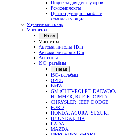
Подвесы для диффузоров
Ремкомплекты
Центрирующие шайбы и
комплектующие
Уцененный товар
Магнитолы
Назад
Магнитолы
Автомагнитолы 1Din
Автомагнитолы 2 Din
Антенны
ISO- разъёмы
Назад
ISO- разъёмы
OPEL
BMW
GM (CHEVROLET, DAEWOO,
HUMMER, BUICK, OPEL)
CHRYSLER, JEEP, DODGE
FORD
HONDA, ACURA, SUZUKI
HYUNDAI, KIA
LADA
MAZDA
MERCEDES, SMART