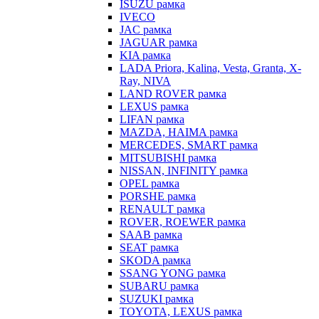
ISUZU рамка
IVECO
JAC рамка
JAGUAR рамка
KIA рамка
LADA Priora, Kalina, Vesta, Granta, X-
Ray, NIVA
LAND ROVER рамка
LEXUS рамка
LIFAN рамка
MAZDA, HAIMA рамка
MERCEDES, SMART рамка
MITSUBISHI рамка
NISSAN, INFINITY рамка
OPEL рамка
PORSHE рамка
RENAULT рамка
ROVER, ROEWER рамка
SAAB рамка
SEAT рамка
SKODA рамка
SSANG YONG рамка
SUBARU рамка
SUZUKI рамка
TOYOTA, LEXUS рамка