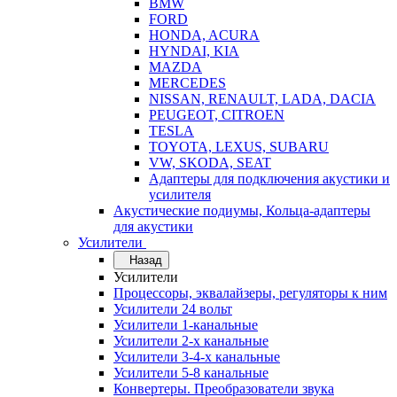
BMW
FORD
HONDA, ACURA
HYNDAI, KIA
MAZDA
MERCEDES
NISSAN, RENAULT, LADA, DACIA
PEUGEOT, CITROEN
TESLA
TOYOTA, LEXUS, SUBARU
VW, SKODA, SEAT
Адаптеры для подключения акустики и
усилителя
Акустические подиумы, Кольца-адаптеры
для акустики
Усилители
Назад
Усилители
Процессоры, эквалайзеры, регуляторы к ним
Усилители 24 вольт
Усилители 1-канальные
Усилители 2-х канальные
Усилители 3-4-х канальные
Усилители 5-8 канальные
Конвертеры. Преобразователи звука