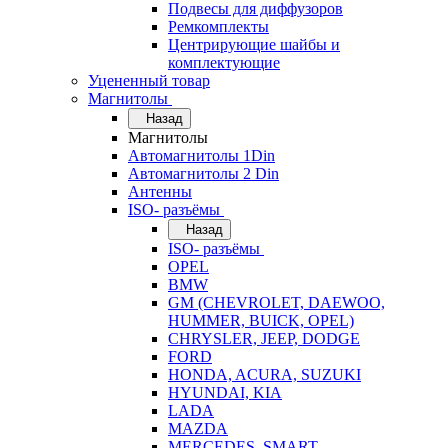
Подвесы для диффузоров
Ремкомплекты
Центрирующие шайбы и
комплектующие
Уцененный товар
Магнитолы
Назад
Магнитолы
Автомагнитолы 1Din
Автомагнитолы 2 Din
Антенны
ISO- разъёмы
Назад
ISO- разъёмы
OPEL
BMW
GM (CHEVROLET, DAEWOO,
HUMMER, BUICK, OPEL)
CHRYSLER, JEEP, DODGE
FORD
HONDA, ACURA, SUZUKI
HYUNDAI, KIA
LADA
MAZDA
MERCEDES, SMART