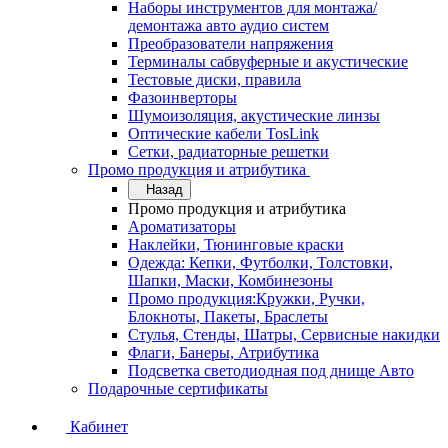
Наборы инструментов для монтажа/
демонтажа авто аудио систем
Преобразователи напряжения
Терминалы сабвуферные и акустические
Тестовые диски, правила
Фазоинверторы
Шумоизоляция, акустические линзы
Оптические кабели TosLink
Сетки, радиаторные решетки
Промо продукция и атрибутика
Назад
Промо продукция и атрибутика
Ароматизаторы
Наклейки, Тюнинговые краски
Одежда: Кепки, Футболки, Толстовки,
Шапки, Маски, Комбинезоны
Промо продукция:Кружки, Ручки,
Блокноты, Пакеты, Браслеты
Стулья, Стенды, Шатры, Сервисные накидки
Флаги, Банеры, Атрибутика
Подсветка светодиодная под днище Авто
Подарочные сертификаты
Кабинет