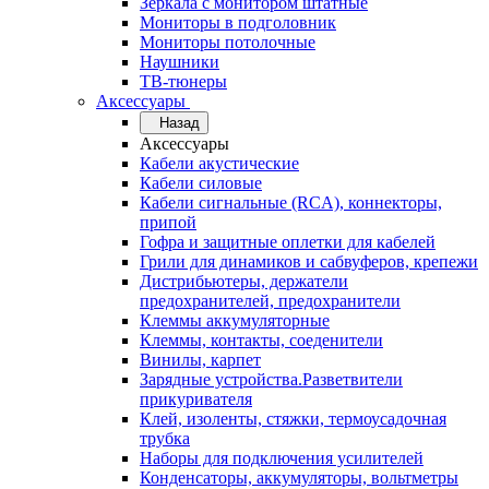
Зеркала с монитором штатные
Мониторы в подголовник
Мониторы потолочные
Наушники
ТВ-тюнеры
Аксессуары
Назад
Аксессуары
Кабели акустические
Кабели силовые
Кабели сигнальные (RCA), коннекторы,
припой
Гофра и защитные оплетки для кабелей
Грили для динамиков и сабвуферов, крепежи
Дистрибьютеры, держатели
предохранителей, предохранители
Клеммы аккумуляторные
Клеммы, контакты, соеденители
Винилы, карпет
Зарядные устройства.Разветвители
прикуривателя
Клей, изоленты, стяжки, термоусадочная
трубка
Наборы для подключения усилителей
Конденсаторы, аккумуляторы, вольтметры