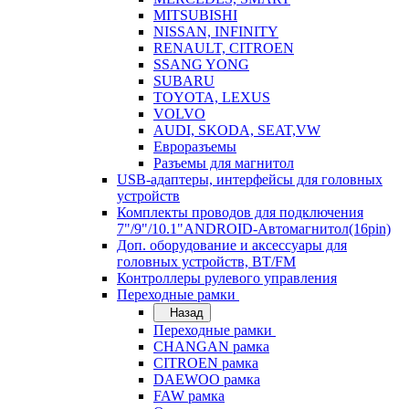
MITSUBISHI
NISSAN, INFINITY
RENAULT, CITROEN
SSANG YONG
SUBARU
TOYOTA, LEXUS
VOLVO
AUDI, SKODA, SEAT,VW
Евроразъемы
Разъемы для магнитол
USB-адаптеры, интерфейсы для головных
устройств
Комплекты проводов для подключения
7"/9"/10.1"ANDROID-Автомагнитол(16pin)
Доп. оборудование и аксессуары для
головных устройств, BT/FM
Контроллеры рулевого управления
Переходные рамки
Назад
Переходные рамки
CHANGAN рамка
CITROEN рамка
DAEWOO рамка
FAW рамка