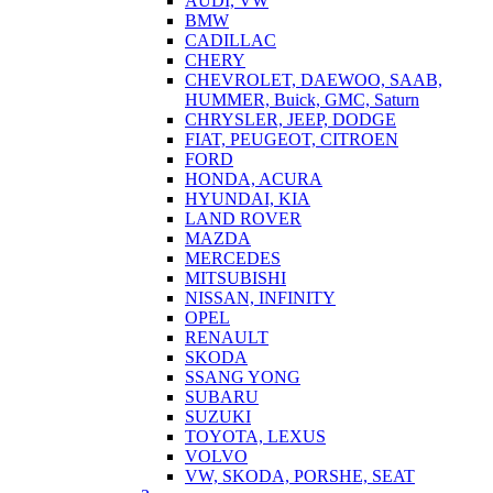
AUDI, VW
BMW
CADILLAC
CHERY
CHEVROLET, DAEWOO, SAAB,
HUMMER, Buick, GMC, Saturn
CHRYSLER, JEEP, DODGE
FIAT, PEUGEOT, CITROEN
FORD
HONDA, ACURA
HYUNDAI, KIA
LAND ROVER
MAZDA
MERCEDES
MITSUBISHI
NISSAN, INFINITY
OPEL
RENAULT
SKODA
SSANG YONG
SUBARU
SUZUKI
TOYOTA, LEXUS
VOLVO
VW, SKODA, PORSHE, SEAT