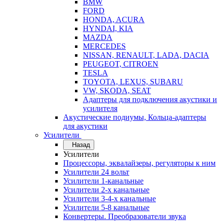
BMW
FORD
HONDA, ACURA
HYNDAI, KIA
MAZDA
MERCEDES
NISSAN, RENAULT, LADA, DACIA
PEUGEOT, CITROEN
TESLA
TOYOTA, LEXUS, SUBARU
VW, SKODA, SEAT
Адаптеры для подключения акустики и
усилителя
Акустические подиумы, Кольца-адаптеры
для акустики
Усилители
Назад
Усилители
Процессоры, эквалайзеры, регуляторы к ним
Усилители 24 вольт
Усилители 1-канальные
Усилители 2-х канальные
Усилители 3-4-х канальные
Усилители 5-8 канальные
Конвертеры. Преобразователи звука