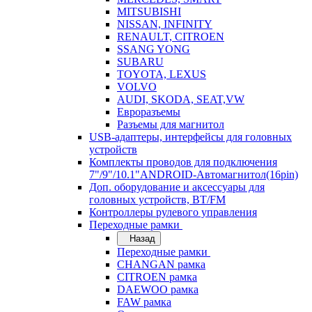
MITSUBISHI
NISSAN, INFINITY
RENAULT, CITROEN
SSANG YONG
SUBARU
TOYOTA, LEXUS
VOLVO
AUDI, SKODA, SEAT,VW
Евроразъемы
Разъемы для магнитол
USB-адаптеры, интерфейсы для головных
устройств
Комплекты проводов для подключения
7"/9"/10.1"ANDROID-Автомагнитол(16pin)
Доп. оборудование и аксессуары для
головных устройств, BT/FM
Контроллеры рулевого управления
Переходные рамки
Назад
Переходные рамки
CHANGAN рамка
CITROEN рамка
DAEWOO рамка
FAW рамка