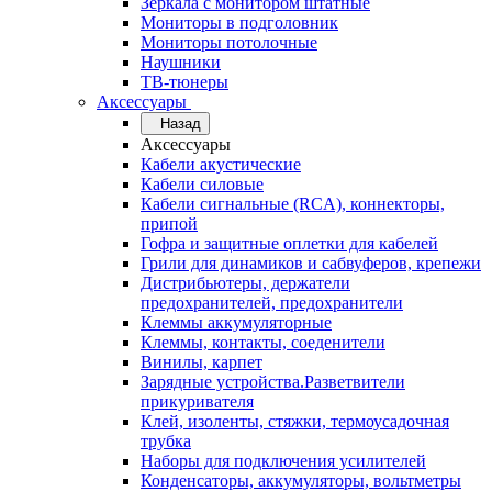
Зеркала с монитором штатные
Мониторы в подголовник
Мониторы потолочные
Наушники
ТВ-тюнеры
Аксессуары
Назад
Аксессуары
Кабели акустические
Кабели силовые
Кабели сигнальные (RCA), коннекторы,
припой
Гофра и защитные оплетки для кабелей
Грили для динамиков и сабвуферов, крепежи
Дистрибьютеры, держатели
предохранителей, предохранители
Клеммы аккумуляторные
Клеммы, контакты, соеденители
Винилы, карпет
Зарядные устройства.Разветвители
прикуривателя
Клей, изоленты, стяжки, термоусадочная
трубка
Наборы для подключения усилителей
Конденсаторы, аккумуляторы, вольтметры