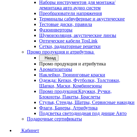
Наборы инструментов для монтажа/
демонтажа авто аудио систем
Преобразователи напряжения
Терминалы сабвуферные и акустические
Тестовые диски, правила
Фазоинверторы
Шумоизоляция, акустические линзы
Оптические кабели TosLink
Сетки, радиаторные решетки
Промо продукция и атрибутика
Назад
Промо продукция и атрибутика
Ароматизаторы
Наклейки, Тюнинговые краски
Одежда: Кепки, Футболки, Толстовки,
Шапки, Маски, Комбинезоны
Промо продукция:Кружки, Ручки,
Блокноты, Пакеты, Браслеты
Стулья, Стенды, Шатры, Сервисные накидки
Флаги, Банеры, Атрибутика
Подсветка светодиодная под днище Авто
Подарочные сертификаты
Кабинет