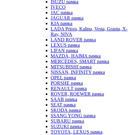
ISUZU рамка
IVECO
JAC рамка
JAGUAR рамка
KIA рамка
LADA Priora, Kalina, Vesta, Granta, X-
Ray, NIVA
LAND ROVER рамка
LEXUS рамка
LIFAN рамка
MAZDA, HAIMA рамка
MERCEDES, SMART рамка
MITSUBISHI рамка
NISSAN, INFINITY рамка
OPEL рамка
PORSHE рамка
RENAULT рамка
ROVER, ROEWER рамка
SAAB рамка
SEAT рамка
SKODA рамка
SSANG YONG рамка
SUBARU рамка
SUZUKI рамка
TOYOTA, LEXUS рамка