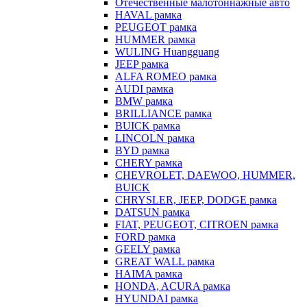
Отечественные малотоннажные авто
HAVAL рамка
PEUGEOT рамка
HUMMER рамка
WULING Huangguang
JEEP рамка
ALFA ROMEO рамка
AUDI рамка
BMW рамка
BRILLIANCE рамка
BUICK рамка
LINCOLN рамка
BYD рамка
CHERY рамка
CHEVROLET, DAEWOO, HUMMER,
BUICK
CHRYSLER, JEEP, DODGE рамка
DATSUN рамка
FIAT, PEUGEOT, CITROEN рамка
FORD рамка
GEELY рамка
GREAT WALL рамка
HAIMA рамка
HONDA, ACURA рамка
HYUNDAI рамка