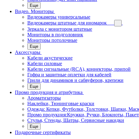
Еще
Видео. Мониторы
Видеокамеры универсальные
Видеокамеры штатные для иномарок
Зеркала с монитором штатные
Мониторы в подголовник
Мониторы потолочные
Еще
Аксессуары
Кабели акустические
Кабели силовые
Кабели сигнальные (RCA), коннекторы, припой
Гофра и защитные оплетки для кабелей
Грили для динамиков и сабвуферов, крепежи
Еще
Промо продукция и атрибутика
Ароматизаторы
Наклейки, Тюнинговые краски
Одежда: Кепки, Футболки, Толстовки, Шапки, Мас
Промо продукция:Кружки, Ручки, Блокноты, Пакет
Стулья, Стенды, Шатры, Сервисные накидки
Еще
Подарочные сертификаты