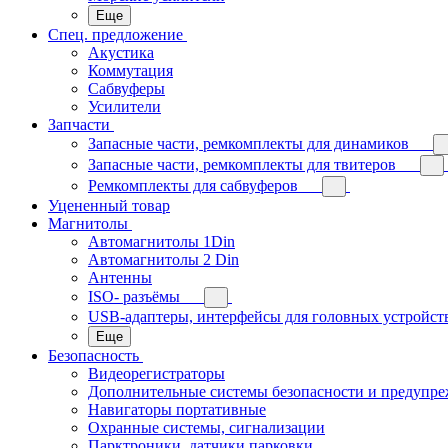
Еще
Спец. предложение
Акустика
Коммутация
Сабвуферы
Усилители
Запчасти
Запасные части, ремкомплекты для динамиков
Запасные части, ремкомплекты для твитеров
Ремкомплекты для сабвуферов
Уцененный товар
Магнитолы
Автомагнитолы 1Din
Автомагнитолы 2 Din
Антенны
ISO- разъёмы
USB-адаптеры, интерфейсы для головных устройст
Еще
Безопасность
Видеорегистраторы
Дополнительные системы безопасности и предупр
Навигаторы портативные
Охранные системы, сигнализации
Парктроники, датчики парковки