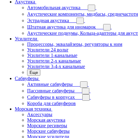
Акустика
Автомобильная акустика
Акустические компоненты, мидбасы, среднечастотн
Эстрадная акустика
Штатная акустика для иномарок
Акустические подиумы, Кольца-адаптеры для акус
Усилители
Процессоры, эквалайзеры, регуляторы к ним
Усилители 24 вольт
Усилители 1-канальные
Усилители 2-х канальные
Усилители 3-4-х канальные
Еще
Сабвуферы
Активные сабвуферы
Пассивные сабвуферы
Сабвуферы в корпусах
Короба для сабвуферов
Морская техника
Аксессуары
Морская акустика
Морские ресиверы
Морские сабвуферы
Морские усилители