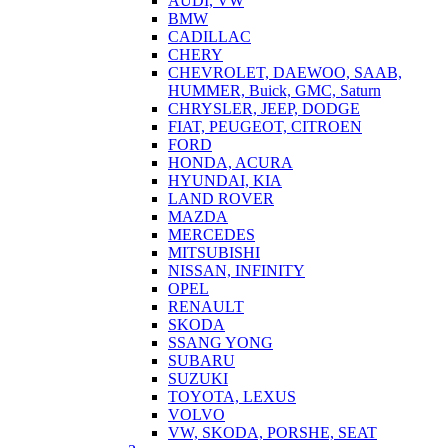
AUDI, VW
BMW
CADILLAC
CHERY
CHEVROLET, DAEWOO, SAAB,
HUMMER, Buick, GMC, Saturn
CHRYSLER, JEEP, DODGE
FIAT, PEUGEOT, CITROEN
FORD
HONDA, ACURA
HYUNDAI, KIA
LAND ROVER
MAZDA
MERCEDES
MITSUBISHI
NISSAN, INFINITY
OPEL
RENAULT
SKODA
SSANG YONG
SUBARU
SUZUKI
TOYOTA, LEXUS
VOLVO
VW, SKODA, PORSHE, SEAT