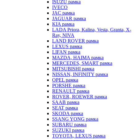
ISUZU рамка
IVECO
JAC рамка
JAGUAR рамка
KIA рамка
LADA Priora, Kalina, Vesta, Granta, X-
Ray, NIVA
LAND ROVER рамка
LEXUS рамка
LIFAN рамка
MAZDA, HAIMA рамка
MERCEDES, SMART рамка
MITSUBISHI рамка
NISSAN, INFINITY рамка
OPEL рамка
PORSHE рамка
RENAULT рамка
ROVER, ROEWER рамка
SAAB рамка
SEAT рамка
SKODA рамка
SSANG YONG рамка
SUBARU рамка
SUZUKI рамка
TOYOTA, LEXUS рамка