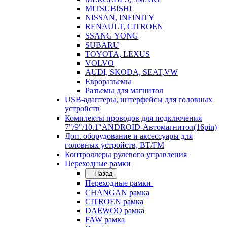
MITSUBISHI
NISSAN, INFINITY
RENAULT, CITROEN
SSANG YONG
SUBARU
TOYOTA, LEXUS
VOLVO
AUDI, SKODA, SEAT,VW
Евроразъемы
Разъемы для магнитол
USB-адаптеры, интерфейсы для головных
устройств
Комплекты проводов для подключения
7"/9"/10.1"ANDROID-Автомагнитол(16pin)
Доп. оборудование и аксессуары для
головных устройств, BT/FM
Контроллеры рулевого управления
Переходные рамки
Назад
Переходные рамки
CHANGAN рамка
CITROEN рамка
DAEWOO рамка
FAW рамка