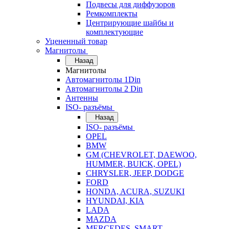
Подвесы для диффузоров
Ремкомплекты
Центрирующие шайбы и
комплектующие
Уцененный товар
Магнитолы
Назад
Магнитолы
Автомагнитолы 1Din
Автомагнитолы 2 Din
Антенны
ISO- разъёмы
Назад
ISO- разъёмы
OPEL
BMW
GM (CHEVROLET, DAEWOO,
HUMMER, BUICK, OPEL)
CHRYSLER, JEEP, DODGE
FORD
HONDA, ACURA, SUZUKI
HYUNDAI, KIA
LADA
MAZDA
MERCEDES, SMART