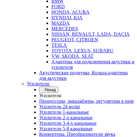
BMW
FORD
HONDA, ACURA
HYNDAI, KIA
MAZDA
MERCEDES
NISSAN, RENAULT, LADA, DACIA
PEUGEOT, CITROEN
TESLA
TOYOTA, LEXUS, SUBARU
VW, SKODA, SEAT
Адаптеры для подключения акустики и
усилителя
Акустические подиумы, Кольца-адаптеры
для акустики
Усилители
Назад
Усилители
Процессоры, эквалайзеры, регуляторы к ним
Усилители 24 вольт
Усилители 1-канальные
Усилители 2-х канальные
Усилители 3-4-х канальные
Усилители 5-8 канальные
Конвертеры. Преобразователи звука