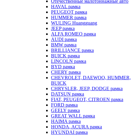
Отечественные малотоннажные авто
HAVAL рамка
PEUGEOT рамка
HUMMER рамка
WULING Huangguang
JEEP рамка
ALFA ROMEO рамка
AUDI рамка
BMW рамка
BRILLIANCE рамка
BUICK рамка
LINCOLN рамка
BYD рамка
CHERY рамка
CHEVROLET, DAEWOO, HUMMER,
BUICK
CHRYSLER, JEEP, DODGE рамка
DATSUN рамка
FIAT, PEUGEOT, CITROEN рамка
FORD рамка
GEELY рамка
GREAT WALL рамка
HAIMA рамка
HONDA, ACURA рамка
HYUNDAI рамка