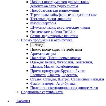
Наборы инструментов для монтажа/
демонтажа авто аудио систем
Преобразователи напряжения
Терминалы сабвуферные и акустические
Тестовые диски, правила
Фазоинверторы
Шумоизоляция, акустические линзы
Оптические кабели TosLink
Сетки, радиаторные решетки
Промо продукция и атрибутика
Назад
Промо продукция и атрибутика
Ароматизаторы
Наклейки, Тюнинговые краски
Одежда: Кепки, Футболки, Толстовки,
Шапки, Маски, Комбинезоны
Промо продукция:Кружки, Ручки,
Блокноты, Пакеты, Браслеты
Стулья, Стенды, Шатры, Сервисные накидки
Флаги, Банеры, Атрибутика
Подсветка светодиодная под днище Авто
Подарочные сертификаты
Кабинет