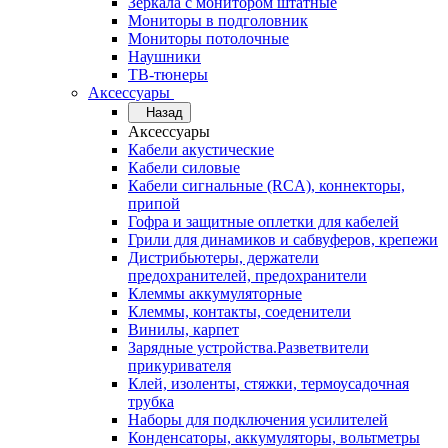
Зеркала с монитором штатные
Мониторы в подголовник
Мониторы потолочные
Наушники
ТВ-тюнеры
Аксессуары
Назад
Аксессуары
Кабели акустические
Кабели силовые
Кабели сигнальные (RCA), коннекторы,
припой
Гофра и защитные оплетки для кабелей
Грили для динамиков и сабвуферов, крепежи
Дистрибьютеры, держатели
предохранителей, предохранители
Клеммы аккумуляторные
Клеммы, контакты, соеденители
Винилы, карпет
Зарядные устройства.Разветвители
прикуривателя
Клей, изоленты, стяжки, термоусадочная
трубка
Наборы для подключения усилителей
Конденсаторы, аккумуляторы, вольтметры