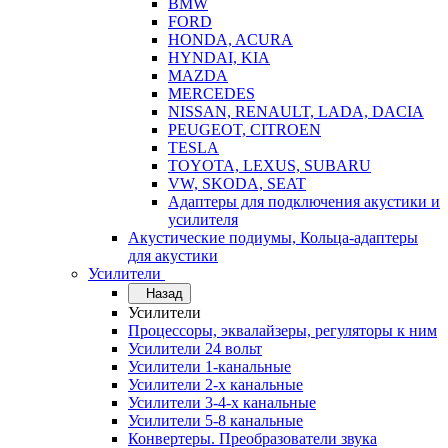
BMW
FORD
HONDA, ACURA
HYNDAI, KIA
MAZDA
MERCEDES
NISSAN, RENAULT, LADA, DACIA
PEUGEOT, CITROEN
TESLA
TOYOTA, LEXUS, SUBARU
VW, SKODA, SEAT
Адаптеры для подключения акустики и
усилителя
Акустические подиумы, Кольца-адаптеры
для акустики
Усилители
Назад
Усилители
Процессоры, эквалайзеры, регуляторы к ним
Усилители 24 вольт
Усилители 1-канальные
Усилители 2-х канальные
Усилители 3-4-х канальные
Усилители 5-8 канальные
Конвертеры. Преобразователи звука