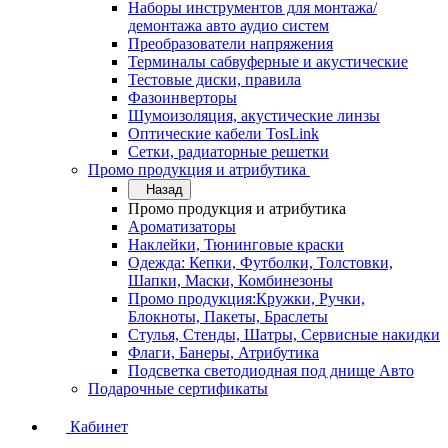
Наборы инструментов для монтажа/
демонтажа авто аудио систем
Преобразователи напряжения
Терминалы сабвуферные и акустические
Тестовые диски, правила
Фазоинверторы
Шумоизоляция, акустические линзы
Оптические кабели TosLink
Сетки, радиаторные решетки
Промо продукция и атрибутика
Назад
Промо продукция и атрибутика
Ароматизаторы
Наклейки, Тюнинговые краски
Одежда: Кепки, Футболки, Толстовки,
Шапки, Маски, Комбинезоны
Промо продукция:Кружки, Ручки,
Блокноты, Пакеты, Браслеты
Стулья, Стенды, Шатры, Сервисные накидки
Флаги, Банеры, Атрибутика
Подсветка светодиодная под днище Авто
Подарочные сертификаты
Кабинет