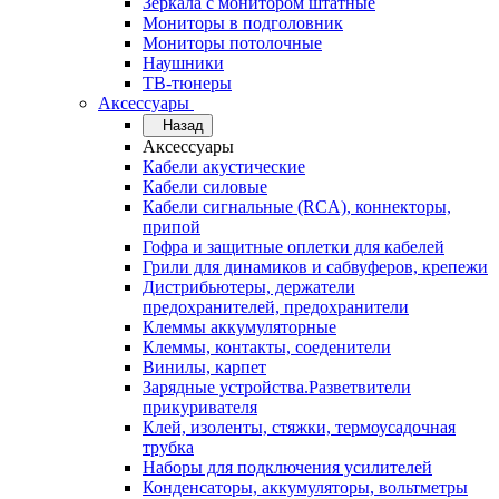
Зеркала с монитором штатные
Мониторы в подголовник
Мониторы потолочные
Наушники
ТВ-тюнеры
Аксессуары
Назад
Аксессуары
Кабели акустические
Кабели силовые
Кабели сигнальные (RCA), коннекторы,
припой
Гофра и защитные оплетки для кабелей
Грили для динамиков и сабвуферов, крепежи
Дистрибьютеры, держатели
предохранителей, предохранители
Клеммы аккумуляторные
Клеммы, контакты, соеденители
Винилы, карпет
Зарядные устройства.Разветвители
прикуривателя
Клей, изоленты, стяжки, термоусадочная
трубка
Наборы для подключения усилителей
Конденсаторы, аккумуляторы, вольтметры