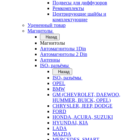
Подвесы для диффузоров
Ремкомплекты
Центрирующие шайбы и
комплектующие
Уцененный товар
Магнитолы
Назад
Магнитолы
Автомагнитолы 1Din
Автомагнитолы 2 Din
Антенны
ISO- разъёмы
Назад
ISO- разъёмы
OPEL
BMW
GM (CHEVROLET, DAEWOO,
HUMMER, BUICK, OPEL)
CHRYSLER, JEEP, DODGE
FORD
HONDA, ACURA, SUZUKI
HYUNDAI, KIA
LADA
MAZDA
MERCEDES, SMART