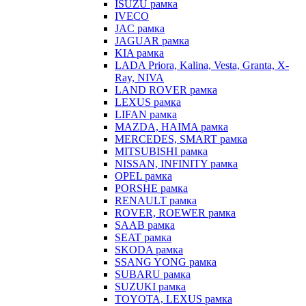
ISUZU рамка
IVECO
JAC рамка
JAGUAR рамка
KIA рамка
LADA Priora, Kalina, Vesta, Granta, X-
Ray, NIVA
LAND ROVER рамка
LEXUS рамка
LIFAN рамка
MAZDA, HAIMA рамка
MERCEDES, SMART рамка
MITSUBISHI рамка
NISSAN, INFINITY рамка
OPEL рамка
PORSHE рамка
RENAULT рамка
ROVER, ROEWER рамка
SAAB рамка
SEAT рамка
SKODA рамка
SSANG YONG рамка
SUBARU рамка
SUZUKI рамка
TOYOTA, LEXUS рамка