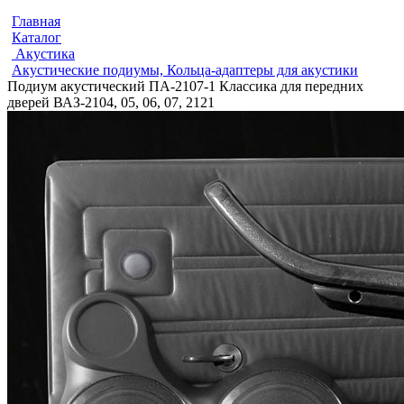
Главная
Каталог
Акустика
Акустические подиумы, Кольца-адаптеры для акустики
Подиум акустический ПА-2107-1 Классика для передних
дверей ВАЗ-2104, 05, 06, 07, 2121