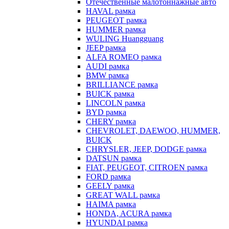
Отечественные малотоннажные авто
HAVAL рамка
PEUGEOT рамка
HUMMER рамка
WULING Huangguang
JEEP рамка
ALFA ROMEO рамка
AUDI рамка
BMW рамка
BRILLIANCE рамка
BUICK рамка
LINCOLN рамка
BYD рамка
CHERY рамка
CHEVROLET, DAEWOO, HUMMER,
BUICK
CHRYSLER, JEEP, DODGE рамка
DATSUN рамка
FIAT, PEUGEOT, CITROEN рамка
FORD рамка
GEELY рамка
GREAT WALL рамка
HAIMA рамка
HONDA, ACURA рамка
HYUNDAI рамка