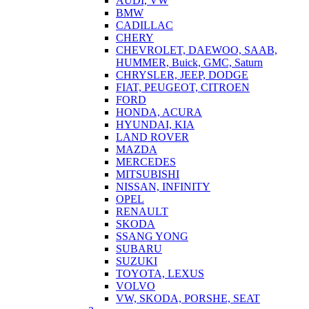
AUDI, VW
BMW
CADILLAC
CHERY
CHEVROLET, DAEWOO, SAAB,
HUMMER, Buick, GMC, Saturn
CHRYSLER, JEEP, DODGE
FIAT, PEUGEOT, CITROEN
FORD
HONDA, ACURA
HYUNDAI, KIA
LAND ROVER
MAZDA
MERCEDES
MITSUBISHI
NISSAN, INFINITY
OPEL
RENAULT
SKODA
SSANG YONG
SUBARU
SUZUKI
TOYOTA, LEXUS
VOLVO
VW, SKODA, PORSHE, SEAT