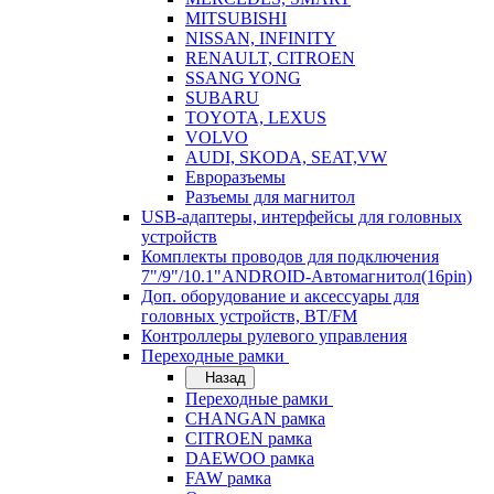
MITSUBISHI
NISSAN, INFINITY
RENAULT, CITROEN
SSANG YONG
SUBARU
TOYOTA, LEXUS
VOLVO
AUDI, SKODA, SEAT,VW
Евроразъемы
Разъемы для магнитол
USB-адаптеры, интерфейсы для головных
устройств
Комплекты проводов для подключения
7"/9"/10.1"ANDROID-Автомагнитол(16pin)
Доп. оборудование и аксессуары для
головных устройств, BT/FM
Контроллеры рулевого управления
Переходные рамки
Назад
Переходные рамки
CHANGAN рамка
CITROEN рамка
DAEWOO рамка
FAW рамка