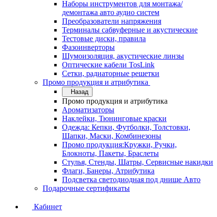
Наборы инструментов для монтажа/
демонтажа авто аудио систем
Преобразователи напряжения
Терминалы сабвуферные и акустические
Тестовые диски, правила
Фазоинверторы
Шумоизоляция, акустические линзы
Оптические кабели TosLink
Сетки, радиаторные решетки
Промо продукция и атрибутика
Назад
Промо продукция и атрибутика
Ароматизаторы
Наклейки, Тюнинговые краски
Одежда: Кепки, Футболки, Толстовки,
Шапки, Маски, Комбинезоны
Промо продукция:Кружки, Ручки,
Блокноты, Пакеты, Браслеты
Стулья, Стенды, Шатры, Сервисные накидки
Флаги, Банеры, Атрибутика
Подсветка светодиодная под днище Авто
Подарочные сертификаты
Кабинет