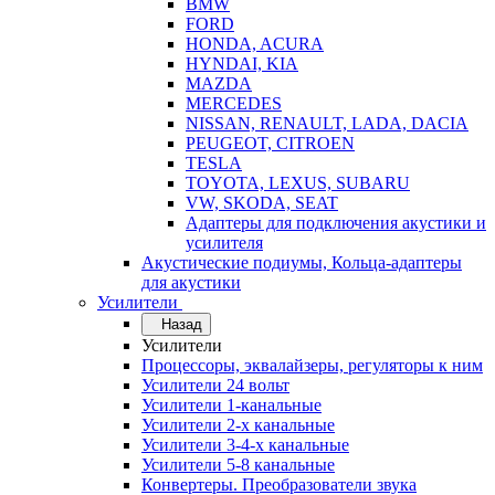
BMW
FORD
HONDA, ACURA
HYNDAI, KIA
MAZDA
MERCEDES
NISSAN, RENAULT, LADA, DACIA
PEUGEOT, CITROEN
TESLA
TOYOTA, LEXUS, SUBARU
VW, SKODA, SEAT
Адаптеры для подключения акустики и
усилителя
Акустические подиумы, Кольца-адаптеры
для акустики
Усилители
Назад
Усилители
Процессоры, эквалайзеры, регуляторы к ним
Усилители 24 вольт
Усилители 1-канальные
Усилители 2-х канальные
Усилители 3-4-х канальные
Усилители 5-8 канальные
Конвертеры. Преобразователи звука