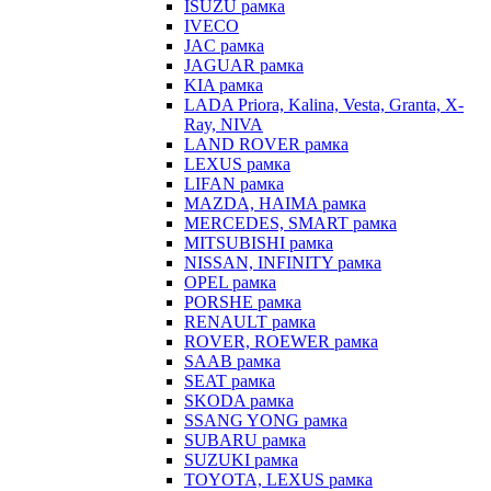
ISUZU рамка
IVECO
JAC рамка
JAGUAR рамка
KIA рамка
LADA Priora, Kalina, Vesta, Granta, X-
Ray, NIVA
LAND ROVER рамка
LEXUS рамка
LIFAN рамка
MAZDA, HAIMA рамка
MERCEDES, SMART рамка
MITSUBISHI рамка
NISSAN, INFINITY рамка
OPEL рамка
PORSHE рамка
RENAULT рамка
ROVER, ROEWER рамка
SAAB рамка
SEAT рамка
SKODA рамка
SSANG YONG рамка
SUBARU рамка
SUZUKI рамка
TOYOTA, LEXUS рамка