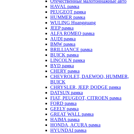
Отечественные малотоннажные авто
HAVAL рамка
PEUGEOT рамка
HUMMER рамка
WULING Huangguang
JEEP рамка
ALFA ROMEO рамка
AUDI рамка
BMW рамка
BRILLIANCE рамка
BUICK рамка
LINCOLN рамка
BYD рамка
CHERY рамка
CHEVROLET, DAEWOO, HUMMER,
BUICK
CHRYSLER, JEEP, DODGE рамка
DATSUN рамка
FIAT, PEUGEOT, CITROEN рамка
FORD рамка
GEELY рамка
GREAT WALL рамка
HAIMA рамка
HONDA, ACURA рамка
HYUNDAI рамка