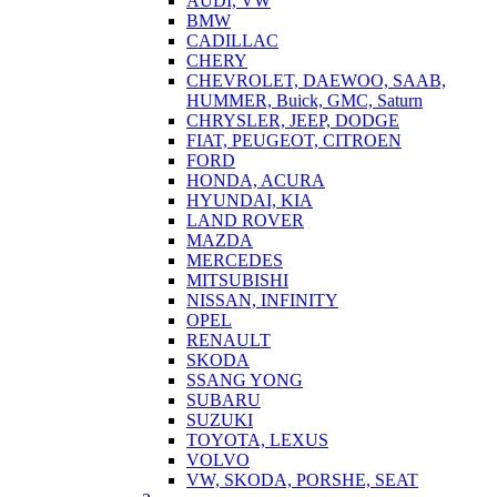
AUDI, VW
BMW
CADILLAC
CHERY
CHEVROLET, DAEWOO, SAAB,
HUMMER, Buick, GMC, Saturn
CHRYSLER, JEEP, DODGE
FIAT, PEUGEOT, CITROEN
FORD
HONDA, ACURA
HYUNDAI, KIA
LAND ROVER
MAZDA
MERCEDES
MITSUBISHI
NISSAN, INFINITY
OPEL
RENAULT
SKODA
SSANG YONG
SUBARU
SUZUKI
TOYOTA, LEXUS
VOLVO
VW, SKODA, PORSHE, SEAT