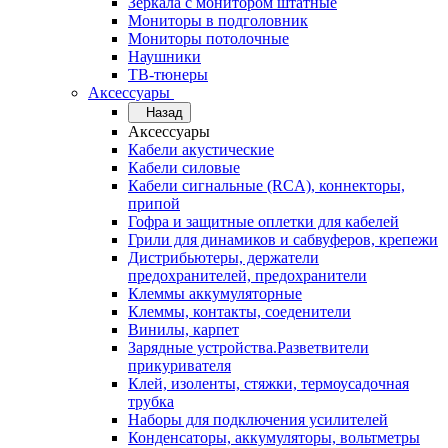
Зеркала с монитором штатные
Мониторы в подголовник
Мониторы потолочные
Наушники
ТВ-тюнеры
Аксессуары
Назад
Аксессуары
Кабели акустические
Кабели силовые
Кабели сигнальные (RCA), коннекторы,
припой
Гофра и защитные оплетки для кабелей
Грили для динамиков и сабвуферов, крепежи
Дистрибьютеры, держатели
предохранителей, предохранители
Клеммы аккумуляторные
Клеммы, контакты, соеденители
Винилы, карпет
Зарядные устройства.Разветвители
прикуривателя
Клей, изоленты, стяжки, термоусадочная
трубка
Наборы для подключения усилителей
Конденсаторы, аккумуляторы, вольтметры