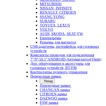
MITSUBISHI
NISSAN, INFINITY
RENAULT, CITROEN
SSANG YONG
SUBARU
TOYOTA, LEXUS
VOLVO
AUDI, SKODA, SEAT,VW
Евроразъемы
Разъемы для магнитол
USB-адаптеры, интерфейсы для головных
устройств
Комплекты проводов для подключения
7"/9"/10.1"ANDROID-Автомагнитол(16pin)
Доп. оборудование и аксессуары для
головных устройств, BT/FM
Контроллеры рулевого управления
Переходные рамки
Назад
Переходные рамки
CHANGAN рамка
CITROEN рамка
DAEWOO рамка
FAW рамка