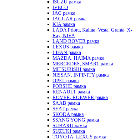
ISUZU рамка
IVECO
JAC рамка
JAGUAR рамка
KIA рамка
LADA Priora, Kalina, Vesta, Granta, X-
Ray, NIVA
LAND ROVER рамка
LEXUS рамка
LIFAN рамка
MAZDA, HAIMA рамка
MERCEDES, SMART рамка
MITSUBISHI рамка
NISSAN, INFINITY рамка
OPEL рамка
PORSHE рамка
RENAULT рамка
ROVER, ROEWER рамка
SAAB рамка
SEAT рамка
SKODA рамка
SSANG YONG рамка
SUBARU рамка
SUZUKI рамка
TOYOTA, LEXUS рамка