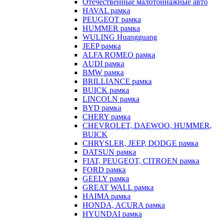
Отечественные малотоннажные авто
HAVAL рамка
PEUGEOT рамка
HUMMER рамка
WULING Huangguang
JEEP рамка
ALFA ROMEO рамка
AUDI рамка
BMW рамка
BRILLIANCE рамка
BUICK рамка
LINCOLN рамка
BYD рамка
CHERY рамка
CHEVROLET, DAEWOO, HUMMER,
BUICK
CHRYSLER, JEEP, DODGE рамка
DATSUN рамка
FIAT, PEUGEOT, CITROEN рамка
FORD рамка
GEELY рамка
GREAT WALL рамка
HAIMA рамка
HONDA, ACURA рамка
HYUNDAI рамка