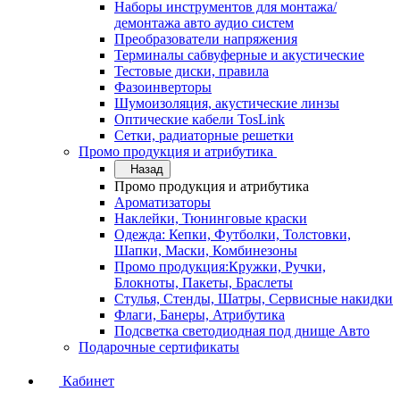
Наборы инструментов для монтажа/
демонтажа авто аудио систем
Преобразователи напряжения
Терминалы сабвуферные и акустические
Тестовые диски, правила
Фазоинверторы
Шумоизоляция, акустические линзы
Оптические кабели TosLink
Сетки, радиаторные решетки
Промо продукция и атрибутика
Назад
Промо продукция и атрибутика
Ароматизаторы
Наклейки, Тюнинговые краски
Одежда: Кепки, Футболки, Толстовки,
Шапки, Маски, Комбинезоны
Промо продукция:Кружки, Ручки,
Блокноты, Пакеты, Браслеты
Стулья, Стенды, Шатры, Сервисные накидки
Флаги, Банеры, Атрибутика
Подсветка светодиодная под днище Авто
Подарочные сертификаты
Кабинет