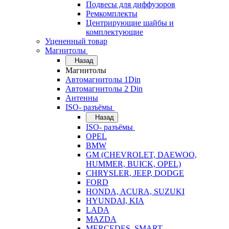
Подвесы для диффузоров
Ремкомплекты
Центрирующие шайбы и
комплектующие
Уцененный товар
Магнитолы
Назад
Магнитолы
Автомагнитолы 1Din
Автомагнитолы 2 Din
Антенны
ISO- разъёмы
Назад
ISO- разъёмы
OPEL
BMW
GM (CHEVROLET, DAEWOO,
HUMMER, BUICK, OPEL)
CHRYSLER, JEEP, DODGE
FORD
HONDA, ACURA, SUZUKI
HYUNDAI, KIA
LADA
MAZDA
MERCEDES, SMART