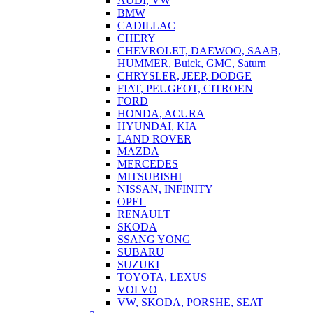
AUDI, VW
BMW
CADILLAC
CHERY
CHEVROLET, DAEWOO, SAAB,
HUMMER, Buick, GMC, Saturn
CHRYSLER, JEEP, DODGE
FIAT, PEUGEOT, CITROEN
FORD
HONDA, ACURA
HYUNDAI, KIA
LAND ROVER
MAZDA
MERCEDES
MITSUBISHI
NISSAN, INFINITY
OPEL
RENAULT
SKODA
SSANG YONG
SUBARU
SUZUKI
TOYOTA, LEXUS
VOLVO
VW, SKODA, PORSHE, SEAT