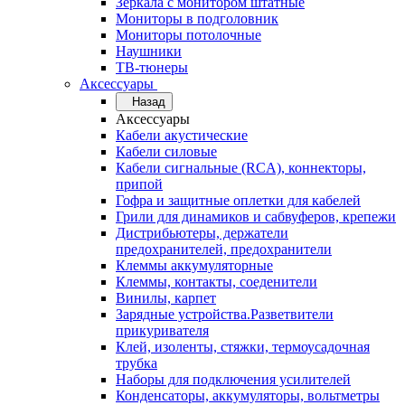
Зеркала с монитором штатные
Мониторы в подголовник
Мониторы потолочные
Наушники
ТВ-тюнеры
Аксессуары
Назад
Аксессуары
Кабели акустические
Кабели силовые
Кабели сигнальные (RCA), коннекторы,
припой
Гофра и защитные оплетки для кабелей
Грили для динамиков и сабвуферов, крепежи
Дистрибьютеры, держатели
предохранителей, предохранители
Клеммы аккумуляторные
Клеммы, контакты, соеденители
Винилы, карпет
Зарядные устройства.Разветвители
прикуривателя
Клей, изоленты, стяжки, термоусадочная
трубка
Наборы для подключения усилителей
Конденсаторы, аккумуляторы, вольтметры