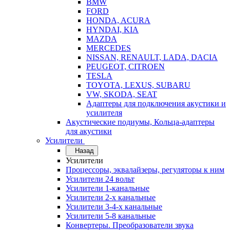
BMW
FORD
HONDA, ACURA
HYNDAI, KIA
MAZDA
MERCEDES
NISSAN, RENAULT, LADA, DACIA
PEUGEOT, CITROEN
TESLA
TOYOTA, LEXUS, SUBARU
VW, SKODA, SEAT
Адаптеры для подключения акустики и
усилителя
Акустические подиумы, Кольца-адаптеры
для акустики
Усилители
Назад
Усилители
Процессоры, эквалайзеры, регуляторы к ним
Усилители 24 вольт
Усилители 1-канальные
Усилители 2-х канальные
Усилители 3-4-х канальные
Усилители 5-8 канальные
Конвертеры. Преобразователи звука