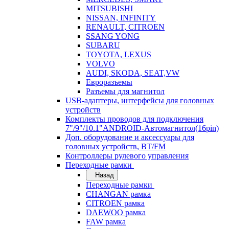
MITSUBISHI
NISSAN, INFINITY
RENAULT, CITROEN
SSANG YONG
SUBARU
TOYOTA, LEXUS
VOLVO
AUDI, SKODA, SEAT,VW
Евроразъемы
Разъемы для магнитол
USB-адаптеры, интерфейсы для головных
устройств
Комплекты проводов для подключения
7"/9"/10.1"ANDROID-Автомагнитол(16pin)
Доп. оборудование и аксессуары для
головных устройств, BT/FM
Контроллеры рулевого управления
Переходные рамки
Назад
Переходные рамки
CHANGAN рамка
CITROEN рамка
DAEWOO рамка
FAW рамка