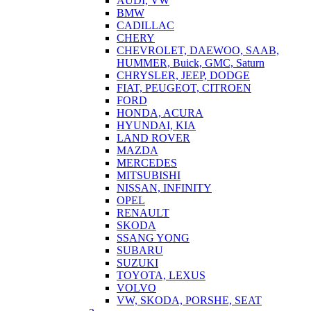
AUDI, VW
BMW
CADILLAC
CHERY
CHEVROLET, DAEWOO, SAAB,
HUMMER, Buick, GMC, Saturn
CHRYSLER, JEEP, DODGE
FIAT, PEUGEOT, CITROEN
FORD
HONDA, ACURA
HYUNDAI, KIA
LAND ROVER
MAZDA
MERCEDES
MITSUBISHI
NISSAN, INFINITY
OPEL
RENAULT
SKODA
SSANG YONG
SUBARU
SUZUKI
TOYOTA, LEXUS
VOLVO
VW, SKODA, PORSHE, SEAT