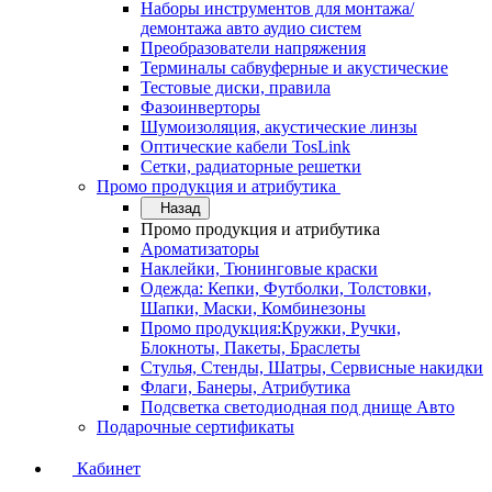
Наборы инструментов для монтажа/
демонтажа авто аудио систем
Преобразователи напряжения
Терминалы сабвуферные и акустические
Тестовые диски, правила
Фазоинверторы
Шумоизоляция, акустические линзы
Оптические кабели TosLink
Сетки, радиаторные решетки
Промо продукция и атрибутика
Назад
Промо продукция и атрибутика
Ароматизаторы
Наклейки, Тюнинговые краски
Одежда: Кепки, Футболки, Толстовки,
Шапки, Маски, Комбинезоны
Промо продукция:Кружки, Ручки,
Блокноты, Пакеты, Браслеты
Стулья, Стенды, Шатры, Сервисные накидки
Флаги, Банеры, Атрибутика
Подсветка светодиодная под днище Авто
Подарочные сертификаты
Кабинет