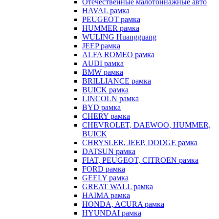
Отечественные малотоннажные авто
HAVAL рамка
PEUGEOT рамка
HUMMER рамка
WULING Huangguang
JEEP рамка
ALFA ROMEO рамка
AUDI рамка
BMW рамка
BRILLIANCE рамка
BUICK рамка
LINCOLN рамка
BYD рамка
CHERY рамка
CHEVROLET, DAEWOO, HUMMER,
BUICK
CHRYSLER, JEEP, DODGE рамка
DATSUN рамка
FIAT, PEUGEOT, CITROEN рамка
FORD рамка
GEELY рамка
GREAT WALL рамка
HAIMA рамка
HONDA, ACURA рамка
HYUNDAI рамка