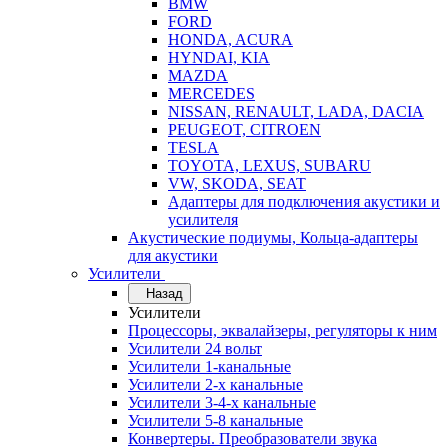
BMW
FORD
HONDA, ACURA
HYNDAI, KIA
MAZDA
MERCEDES
NISSAN, RENAULT, LADA, DACIA
PEUGEOT, CITROEN
TESLA
TOYOTA, LEXUS, SUBARU
VW, SKODA, SEAT
Адаптеры для подключения акустики и
усилителя
Акустические подиумы, Кольца-адаптеры
для акустики
Усилители
Назад
Усилители
Процессоры, эквалайзеры, регуляторы к ним
Усилители 24 вольт
Усилители 1-канальные
Усилители 2-х канальные
Усилители 3-4-х канальные
Усилители 5-8 канальные
Конвертеры. Преобразователи звука