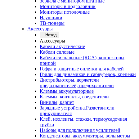
Зеркала с монитором штатные
Мониторы в подголовник
Мониторы потолочные
Наушники
ТВ-тюнеры
Аксессуары
Назад
Аксессуары
Кабели акустические
Кабели силовые
Кабели сигнальные (RCA), коннекторы,
припой
Гофра и защитные оплетки для кабелей
Грили для динамиков и сабвуферов, крепежи
Дистрибьютеры, держатели
предохранителей, предохранители
Клеммы аккумуляторные
Клеммы, контакты, соеденители
Винилы, карпет
Зарядные устройства.Разветвители
прикуривателя
Клей, изоленты, стяжки, термоусадочная
трубка
Наборы для подключения усилителей
Конденсаторы, аккумуляторы, вольтметры