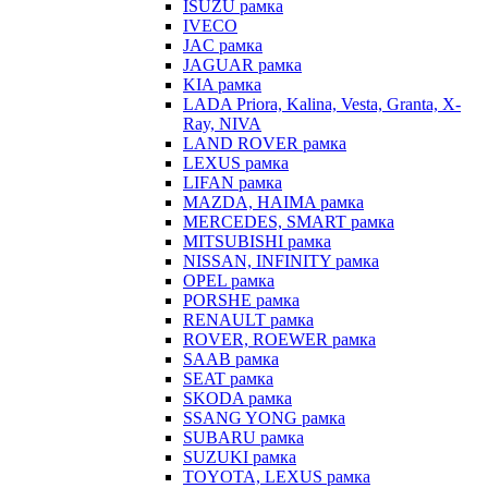
ISUZU рамка
IVECO
JAC рамка
JAGUAR рамка
KIA рамка
LADA Priora, Kalina, Vesta, Granta, X-
Ray, NIVA
LAND ROVER рамка
LEXUS рамка
LIFAN рамка
MAZDA, HAIMA рамка
MERCEDES, SMART рамка
MITSUBISHI рамка
NISSAN, INFINITY рамка
OPEL рамка
PORSHE рамка
RENAULT рамка
ROVER, ROEWER рамка
SAAB рамка
SEAT рамка
SKODA рамка
SSANG YONG рамка
SUBARU рамка
SUZUKI рамка
TOYOTA, LEXUS рамка