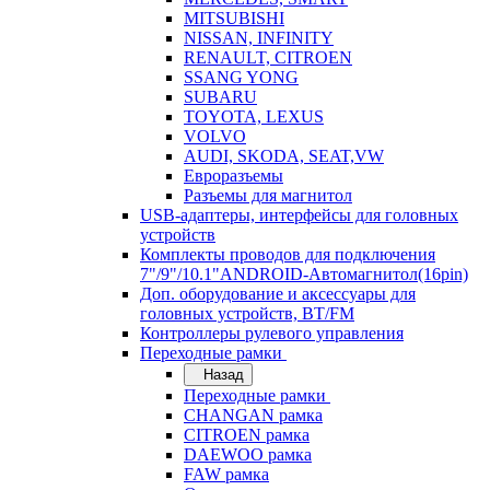
MITSUBISHI
NISSAN, INFINITY
RENAULT, CITROEN
SSANG YONG
SUBARU
TOYOTA, LEXUS
VOLVO
AUDI, SKODA, SEAT,VW
Евроразъемы
Разъемы для магнитол
USB-адаптеры, интерфейсы для головных
устройств
Комплекты проводов для подключения
7"/9"/10.1"ANDROID-Автомагнитол(16pin)
Доп. оборудование и аксессуары для
головных устройств, BT/FM
Контроллеры рулевого управления
Переходные рамки
Назад
Переходные рамки
CHANGAN рамка
CITROEN рамка
DAEWOO рамка
FAW рамка