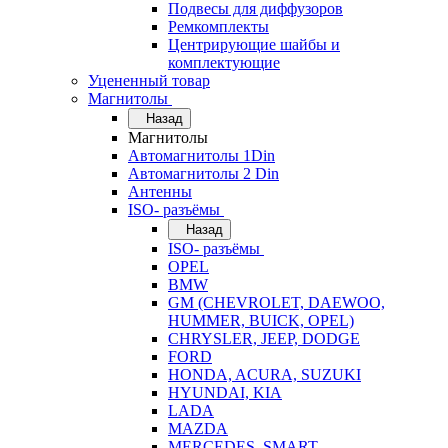
Подвесы для диффузоров
Ремкомплекты
Центрирующие шайбы и
комплектующие
Уцененный товар
Магнитолы
Назад
Магнитолы
Автомагнитолы 1Din
Автомагнитолы 2 Din
Антенны
ISO- разъёмы
Назад
ISO- разъёмы
OPEL
BMW
GM (CHEVROLET, DAEWOO,
HUMMER, BUICK, OPEL)
CHRYSLER, JEEP, DODGE
FORD
HONDA, ACURA, SUZUKI
HYUNDAI, KIA
LADA
MAZDA
MERCEDES, SMART