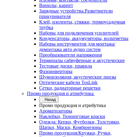
Винилы, карпет
Зарядные устройства.Разветвители
прикуривателя
Клей, изоленты, стяжки, термоусадочная
трубка
Наборы для подключения усилителей
Конденсаторы, аккумуляторы, вольтметры
Наборы инструментов для монтажа/
демонтажа авто аудио систем
Преобразователи напряжения
Терминалы сабвуферные и акустические
Тестовые диски, правила
Фазоинверторы
Шумоизоляция, акустические линзы
Оптические кабели TosLink
Сетки, радиаторные решетки
Промо продукция и атрибутика
Назад
Промо продукция и атрибутика
Ароматизаторы
Наклейки, Тюнинговые краски
Одежда: Кепки, Футболки, Толстовки,
Шапки, Маски, Комбинезоны
Промо продукция:Кружки, Ручки,