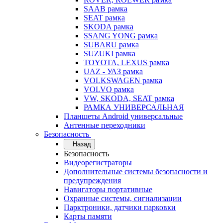
SAAB рамка
SEAT рамка
SKODA рамка
SSANG YONG рамка
SUBARU рамка
SUZUKI рамка
TOYOTA, LEXUS рамка
UAZ - УАЗ рамка
VOLKSWAGEN рамка
VOLVO рамка
VW, SKODA, SEAT рамка
РАМКА УНИВЕРСАЛЬНАЯ
Планшеты Android универсальные
Антенные переходники
Безопасность
Назад
Безопасность
Видеорегистраторы
Дополнительные системы безопасности и
предупреждения
Навигаторы портативные
Охранные системы, сигнализации
Парктроники, датчики парковки
Карты памяти