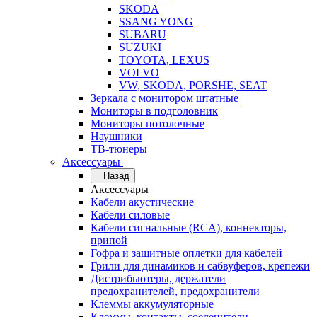
SKODA
SSANG YONG
SUBARU
SUZUKI
TOYOTA, LEXUS
VOLVO
VW, SKODA, PORSHE, SEAT
Зеркала с монитором штатные
Мониторы в подголовник
Мониторы потолочные
Наушники
ТВ-тюнеры
Аксессуары
Назад
Аксессуары
Кабели акустические
Кабели силовые
Кабели сигнальные (RCA), коннекторы,
припой
Гофра и защитные оплетки для кабелей
Грили для динамиков и сабвуферов, крепежи
Дистрибьютеры, держатели
предохранителей, предохранители
Клеммы аккумуляторные
Клеммы, контакты, соеденители