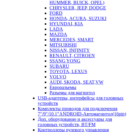
HUMMER, BUICK, OPEL)
CHRYSLER, JEEP, DODGE
FORD
HONDA, ACURA, SUZUKI
HYUNDAI, KIA
LADA
MAZDA
MERCEDES, SMART
MITSUBISHI
NISSAN, INFINITY
RENAULT, CITROEN
SSANG YONG
SUBARU
TOYOTA, LEXUS
VOLVO
AUDI, SKODA, SEAT,VW
Евроразъемы
Разъемы для магнитол
USB-адаптеры, интерфейсы для головных
устройств
Комплекты проводов для подключения
7"/9"/10.1"ANDROID-Автомагнитол(16pin)
Доп. оборудование и аксессуары для
головных устройств, BT/FM
Контроллеры рулевого управления