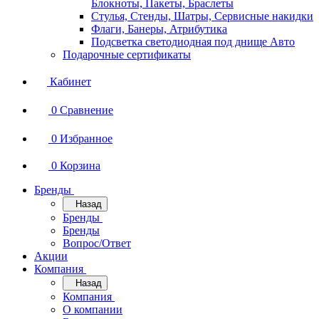
Блокноты, Пакеты, Браслеты
Стулья, Стенды, Шатры, Сервисные накидки
Флаги, Банеры, Атрибутика
Подсветка светодиодная под днище Авто
Подарочные сертификаты
Кабинет
0
Сравнение
0
Избранное
0
Корзина
Бренды
Назад
Бренды
Бренды
Вопрос/Ответ
Акции
Компания
Назад
Компания
О компании