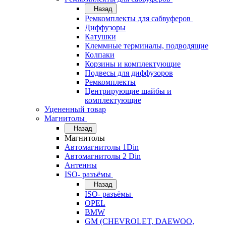
Назад
Ремкомплекты для сабвуферов
Диффузоры
Катушки
Клеммные терминалы, подводящие
Колпаки
Корзины и комплектующие
Подвесы для диффузоров
Ремкомплекты
Центрирующие шайбы и
комплектующие
Уцененный товар
Магнитолы
Назад
Магнитолы
Автомагнитолы 1Din
Автомагнитолы 2 Din
Антенны
ISO- разъёмы
Назад
ISO- разъёмы
OPEL
BMW
GM (CHEVROLET, DAEWOO,