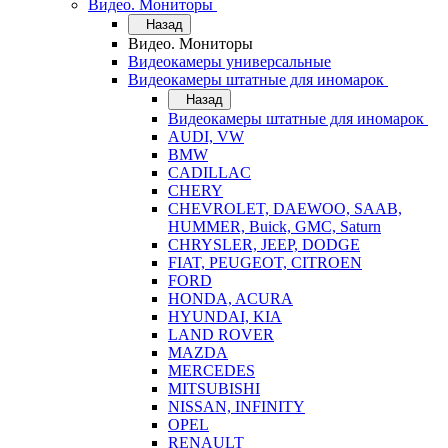
Видео. Мониторы
Назад
Видео. Мониторы
Видеокамеры универсальные
Видеокамеры штатные для иномарок
Назад
Видеокамеры штатные для иномарок
AUDI, VW
BMW
CADILLAC
CHERY
CHEVROLET, DAEWOO, SAAB,
HUMMER, Buick, GMC, Saturn
CHRYSLER, JEEP, DODGE
FIAT, PEUGEOT, CITROEN
FORD
HONDA, ACURA
HYUNDAI, KIA
LAND ROVER
MAZDA
MERCEDES
MITSUBISHI
NISSAN, INFINITY
OPEL
RENAULT