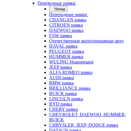
Переходные рамки
Назад
Переходные рамки
CHANGAN рамка
CITROEN рамка
DAEWOO рамка
FAW рамка
Отечественные малотоннажные авто
HAVAL рамка
PEUGEOT рамка
HUMMER рамка
WULING Huangguang
JEEP рамка
ALFA ROMEO рамка
AUDI рамка
BMW рамка
BRILLIANCE рамка
BUICK рамка
LINCOLN рамка
BYD рамка
CHERY рамка
CHEVROLET, DAEWOO, HUMMER,
BUICK
CHRYSLER, JEEP, DODGE рамка
DATSUN рамка