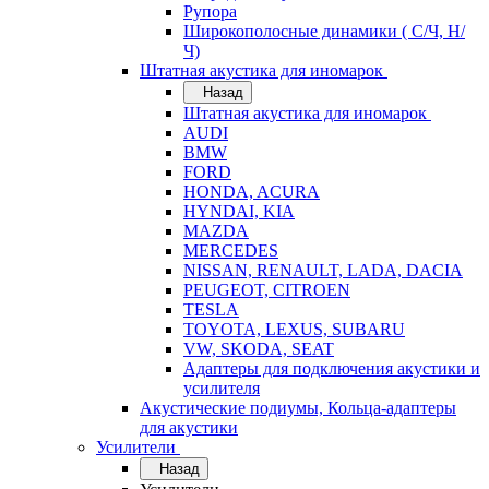
Рупора
Широкополосные динамики ( С/Ч, Н/
Ч)
Штатная акустика для иномарок
Назад
Штатная акустика для иномарок
AUDI
BMW
FORD
HONDA, ACURA
HYNDAI, KIA
MAZDA
MERCEDES
NISSAN, RENAULT, LADA, DACIA
PEUGEOT, CITROEN
TESLA
TOYOTA, LEXUS, SUBARU
VW, SKODA, SEAT
Адаптеры для подключения акустики и
усилителя
Акустические подиумы, Кольца-адаптеры
для акустики
Усилители
Назад