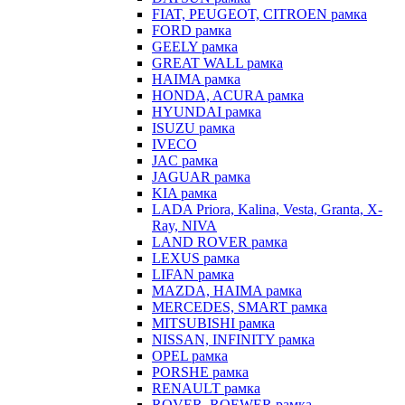
FIAT, PEUGEOT, CITROEN рамка
FORD рамка
GEELY рамка
GREAT WALL рамка
HAIMA рамка
HONDA, ACURA рамка
HYUNDAI рамка
ISUZU рамка
IVECO
JAC рамка
JAGUAR рамка
KIA рамка
LADA Priora, Kalina, Vesta, Granta, X-
Ray, NIVA
LAND ROVER рамка
LEXUS рамка
LIFAN рамка
MAZDA, HAIMA рамка
MERCEDES, SMART рамка
MITSUBISHI рамка
NISSAN, INFINITY рамка
OPEL рамка
PORSHE рамка
RENAULT рамка
ROVER, ROEWER рамка