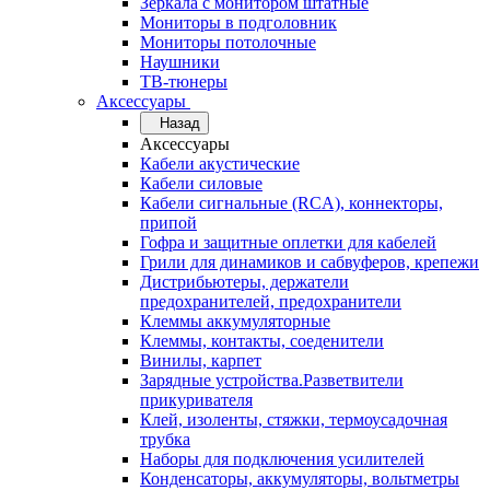
Зеркала с монитором штатные
Мониторы в подголовник
Мониторы потолочные
Наушники
ТВ-тюнеры
Аксессуары
Назад
Аксессуары
Кабели акустические
Кабели силовые
Кабели сигнальные (RCA), коннекторы,
припой
Гофра и защитные оплетки для кабелей
Грили для динамиков и сабвуферов, крепежи
Дистрибьютеры, держатели
предохранителей, предохранители
Клеммы аккумуляторные
Клеммы, контакты, соеденители
Винилы, карпет
Зарядные устройства.Разветвители
прикуривателя
Клей, изоленты, стяжки, термоусадочная
трубка
Наборы для подключения усилителей
Конденсаторы, аккумуляторы, вольтметры