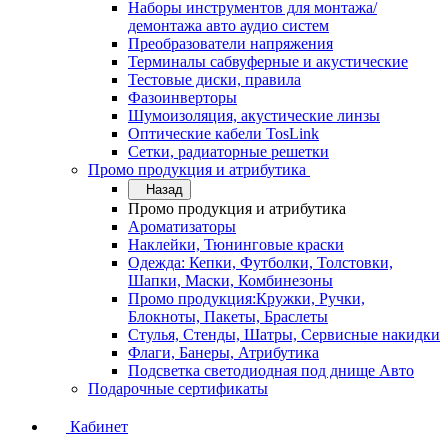
Наборы инструментов для монтажа/
демонтажа авто аудио систем
Преобразователи напряжения
Терминалы сабвуферные и акустические
Тестовые диски, правила
Фазоинверторы
Шумоизоляция, акустические линзы
Оптические кабели TosLink
Сетки, радиаторные решетки
Промо продукция и атрибутика
Назад
Промо продукция и атрибутика
Ароматизаторы
Наклейки, Тюнинговые краски
Одежда: Кепки, Футболки, Толстовки,
Шапки, Маски, Комбинезоны
Промо продукция:Кружки, Ручки,
Блокноты, Пакеты, Браслеты
Стулья, Стенды, Шатры, Сервисные накидки
Флаги, Банеры, Атрибутика
Подсветка светодиодная под днище Авто
Подарочные сертификаты
Кабинет