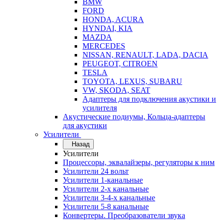
BMW
FORD
HONDA, ACURA
HYNDAI, KIA
MAZDA
MERCEDES
NISSAN, RENAULT, LADA, DACIA
PEUGEOT, CITROEN
TESLA
TOYOTA, LEXUS, SUBARU
VW, SKODA, SEAT
Адаптеры для подключения акустики и
усилителя
Акустические подиумы, Кольца-адаптеры
для акустики
Усилители
Назад
Усилители
Процессоры, эквалайзеры, регуляторы к ним
Усилители 24 вольт
Усилители 1-канальные
Усилители 2-х канальные
Усилители 3-4-х канальные
Усилители 5-8 канальные
Конвертеры. Преобразователи звука