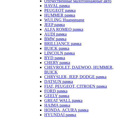
Отечественные малотоннажные авто
HAVAL рамка
PEUGEOT рамка
HUMMER рамка
WULING Huangguang
JEEP рамка
ALFA ROMEO рамка
AUDI рамка
BMW рамка
BRILLIANCE рамка
BUICK рамка
LINCOLN рамка
BYD рамка
CHERY рамка
CHEVROLET, DAEWOO, HUMMER,
BUICK
CHRYSLER, JEEP, DODGE рамка
DATSUN рамка
FIAT, PEUGEOT, CITROEN рамка
FORD рамка
GEELY рамка
GREAT WALL рамка
HAIMA рамка
HONDA, ACURA рамка
HYUNDAI рамка