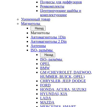
Подвесы для диффузоров
Ремкомплекты
Центрирующие шайбы и
комплектующие
Уцененный товар
Магнитолы
Назад
Магнитолы
Автомагнитолы 1Din
Автомагнитолы 2 Din
Антенны
ISO- разъёмы
Назад
ISO- разъёмы
OPEL
BMW
GM (CHEVROLET, DAEWOO,
HUMMER, BUICK, OPEL)
CHRYSLER, JEEP, DODGE
FORD
HONDA, ACURA, SUZUKI
HYUNDAI, KIA
LADA
MAZDA
MERCEDES, SMART