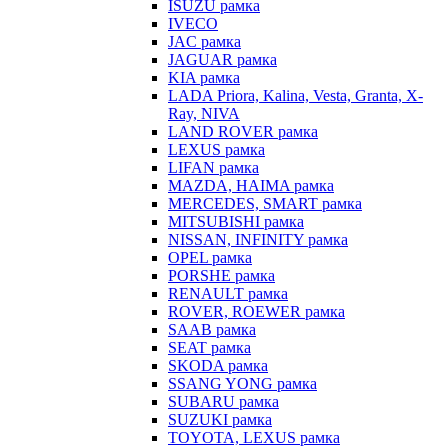
ISUZU рамка
IVECO
JAC рамка
JAGUAR рамка
KIA рамка
LADA Priora, Kalina, Vesta, Granta, X-
Ray, NIVA
LAND ROVER рамка
LEXUS рамка
LIFAN рамка
MAZDA, HAIMA рамка
MERCEDES, SMART рамка
MITSUBISHI рамка
NISSAN, INFINITY рамка
OPEL рамка
PORSHE рамка
RENAULT рамка
ROVER, ROEWER рамка
SAAB рамка
SEAT рамка
SKODA рамка
SSANG YONG рамка
SUBARU рамка
SUZUKI рамка
TOYOTA, LEXUS рамка