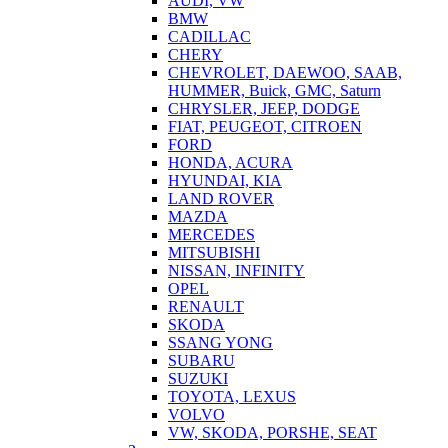
AUDI, VW
BMW
CADILLAC
CHERY
CHEVROLET, DAEWOO, SAAB,
HUMMER, Buick, GMC, Saturn
CHRYSLER, JEEP, DODGE
FIAT, PEUGEOT, CITROEN
FORD
HONDA, ACURA
HYUNDAI, KIA
LAND ROVER
MAZDA
MERCEDES
MITSUBISHI
NISSAN, INFINITY
OPEL
RENAULT
SKODA
SSANG YONG
SUBARU
SUZUKI
TOYOTA, LEXUS
VOLVO
VW, SKODA, PORSHE, SEAT