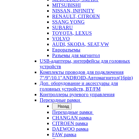
MITSUBISHI
NISSAN, INFINITY
RENAULT, CITROEN
SSANG YONG
SUBARU
TOYOTA, LEXUS
VOLVO
AUDI, SKODA, SEAT,VW
Евроразъемы
Разъемы для магнитол
USB-адаптеры, интерфейсы для головных
устройств
Комплекты проводов для подключения
7"/9"/10.1"ANDROID-Автомагнитол(16pin)
Доп. оборудование и аксессуары для
головных устройств, BT/FM
Контроллеры рулевого управления
Переходные рамки
Назад
Переходные рамки
CHANGAN рамка
CITROEN рамка
DAEWOO рамка
FAW рамка