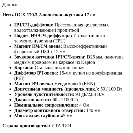
Данные
Hertz DCX 170.3 2-полосная акустика 17 см
НЧ/СЧ-диффузор:
Прессованная целлюлоза с
водоотталкивающей пропиткой
Подвес НЧ/СЧ-диффузора:
Из эластичного
термополиуретана (TPU)
Магнит НЧ/СЧ-звена:
Высокоэффективный
ферритовый D80 х 15 мм
Звуковая катушка НЧ/СЧ-звена:
D25 мм, намотана
медным проводом на каркасе из Kapton
Корзина:
Стальная штампованная
Диффузор ВЧ-звена:
15-мм купол из полэфиримида
(PEI)
Магнит ВЧ-звена:
Неодимовый (REN)
Допустимая мощность (продолж./пик.):
50 / 100 Вт
Уровень чувствительности:
93 дБ/2,83 В/м
Диапазон частот:
60 - 21000 Гц
Номинальное сопротивление:
4 Ом
Диаметр монтажного отверстия:
140 мм
Монтажная глубина:
45 мм
Страна производства:
ИТАЛИЯ