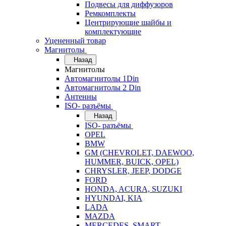
Подвесы для диффузоров
Ремкомплекты
Центрирующие шайбы и
комплектующие
Уцененный товар
Магнитолы
Назад
Магнитолы
Автомагнитолы 1Din
Автомагнитолы 2 Din
Антенны
ISO- разъёмы
Назад
ISO- разъёмы
OPEL
BMW
GM (CHEVROLET, DAEWOO,
HUMMER, BUICK, OPEL)
CHRYSLER, JEEP, DODGE
FORD
HONDA, ACURA, SUZUKI
HYUNDAI, KIA
LADA
MAZDA
MERCEDES, SMART