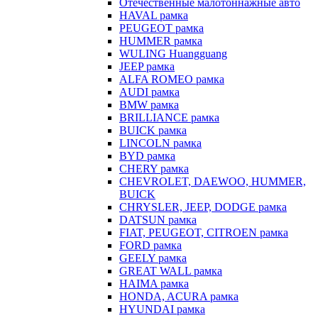
Отечественные малотоннажные авто
HAVAL рамка
PEUGEOT рамка
HUMMER рамка
WULING Huangguang
JEEP рамка
ALFA ROMEO рамка
AUDI рамка
BMW рамка
BRILLIANCE рамка
BUICK рамка
LINCOLN рамка
BYD рамка
CHERY рамка
CHEVROLET, DAEWOO, HUMMER,
BUICK
CHRYSLER, JEEP, DODGE рамка
DATSUN рамка
FIAT, PEUGEOT, CITROEN рамка
FORD рамка
GEELY рамка
GREAT WALL рамка
HAIMA рамка
HONDA, ACURA рамка
HYUNDAI рамка