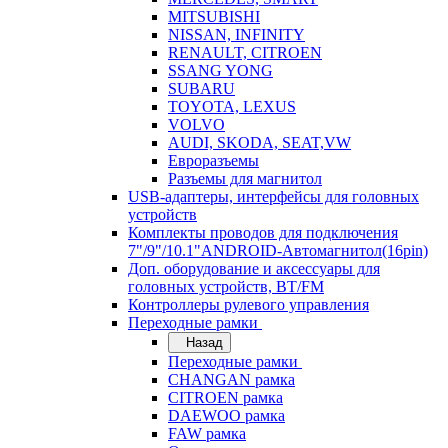
MITSUBISHI
NISSAN, INFINITY
RENAULT, CITROEN
SSANG YONG
SUBARU
TOYOTA, LEXUS
VOLVO
AUDI, SKODA, SEAT,VW
Евроразъемы
Разъемы для магнитол
USB-адаптеры, интерфейсы для головных
устройств
Комплекты проводов для подключения
7"/9"/10.1"ANDROID-Автомагнитол(16pin)
Доп. оборудование и аксессуары для
головных устройств, BT/FM
Контроллеры рулевого управления
Переходные рамки
Назад
Переходные рамки
CHANGAN рамка
CITROEN рамка
DAEWOO рамка
FAW рамка