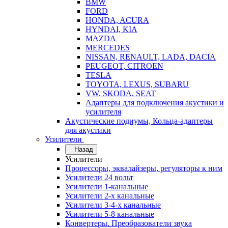
BMW
FORD
HONDA, ACURA
HYNDAI, KIA
MAZDA
MERCEDES
NISSAN, RENAULT, LADA, DACIA
PEUGEOT, CITROEN
TESLA
TOYOTA, LEXUS, SUBARU
VW, SKODA, SEAT
Адаптеры для подключения акустики и
усилителя
Акустические подиумы, Кольца-адаптеры
для акустики
Усилители
Назад
Усилители
Процессоры, эквалайзеры, регуляторы к ним
Усилители 24 вольт
Усилители 1-канальные
Усилители 2-х канальные
Усилители 3-4-х канальные
Усилители 5-8 канальные
Конвертеры. Преобразователи звука