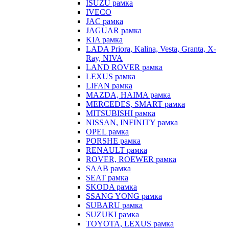
ISUZU рамка
IVECO
JAC рамка
JAGUAR рамка
KIA рамка
LADA Priora, Kalina, Vesta, Granta, X-
Ray, NIVA
LAND ROVER рамка
LEXUS рамка
LIFAN рамка
MAZDA, HAIMA рамка
MERCEDES, SMART рамка
MITSUBISHI рамка
NISSAN, INFINITY рамка
OPEL рамка
PORSHE рамка
RENAULT рамка
ROVER, ROEWER рамка
SAAB рамка
SEAT рамка
SKODA рамка
SSANG YONG рамка
SUBARU рамка
SUZUKI рамка
TOYOTA, LEXUS рамка