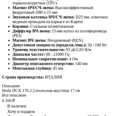
термополиуретана (TPU)
Магнит НЧ/СЧ-звена:
Высокоэффективный
ферритовый D80 х 15 мм
Звуковая катушка НЧ/СЧ-звена:
D25 мм, намотана
медным проводом на каркасе из Kapton
Корзина:
Стальная штампованная
Диффузор ВЧ-звена:
15-мм купол из полэфиримида
(PEI)
Магнит ВЧ-звена:
Неодимовый (REN)
Допустимая мощность (продолж./пик.):
50 / 100 Вт
Уровень чувствительности:
93 дБ/2,83 В/м
Диапазон частот:
60 - 21000 Гц
Номинальное сопротивление:
4 Ом
Диаметр монтажного отверстия:
140 мм
Монтажная глубина:
45 мм
Страна производства:
ИТАЛИЯ
Описание
Hertz DCX 170.3 2-полосная акустика 17 см
Все описание
6 100 ₽
В наличии
Хочу в подарок