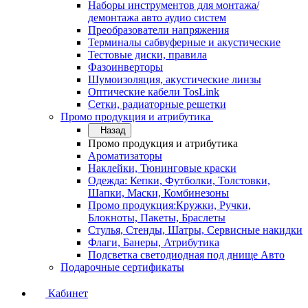
Наборы инструментов для монтажа/
демонтажа авто аудио систем
Преобразователи напряжения
Терминалы сабвуферные и акустические
Тестовые диски, правила
Фазоинверторы
Шумоизоляция, акустические линзы
Оптические кабели TosLink
Сетки, радиаторные решетки
Промо продукция и атрибутика
Назад
Промо продукция и атрибутика
Ароматизаторы
Наклейки, Тюнинговые краски
Одежда: Кепки, Футболки, Толстовки,
Шапки, Маски, Комбинезоны
Промо продукция:Кружки, Ручки,
Блокноты, Пакеты, Браслеты
Стулья, Стенды, Шатры, Сервисные накидки
Флаги, Банеры, Атрибутика
Подсветка светодиодная под днище Авто
Подарочные сертификаты
Кабинет