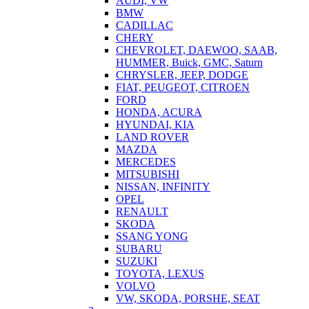
AUDI, VW
BMW
CADILLAC
CHERY
CHEVROLET, DAEWOO, SAAB,
HUMMER, Buick, GMC, Saturn
CHRYSLER, JEEP, DODGE
FIAT, PEUGEOT, CITROEN
FORD
HONDA, ACURA
HYUNDAI, KIA
LAND ROVER
MAZDA
MERCEDES
MITSUBISHI
NISSAN, INFINITY
OPEL
RENAULT
SKODA
SSANG YONG
SUBARU
SUZUKI
TOYOTA, LEXUS
VOLVO
VW, SKODA, PORSHE, SEAT