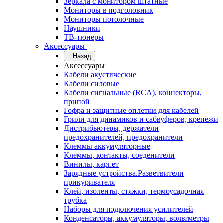
Зеркала с монитором штатные
Мониторы в подголовник
Мониторы потолочные
Наушники
ТВ-тюнеры
Аксессуары
Назад
Аксессуары
Кабели акустические
Кабели силовые
Кабели сигнальные (RCA), коннекторы,
припой
Гофра и защитные оплетки для кабелей
Грили для динамиков и сабвуферов, крепежи
Дистрибьютеры, держатели
предохранителей, предохранители
Клеммы аккумуляторные
Клеммы, контакты, соеденители
Винилы, карпет
Зарядные устройства.Разветвители
прикуривателя
Клей, изоленты, стяжки, термоусадочная
трубка
Наборы для подключения усилителей
Конденсаторы, аккумуляторы, вольтметры