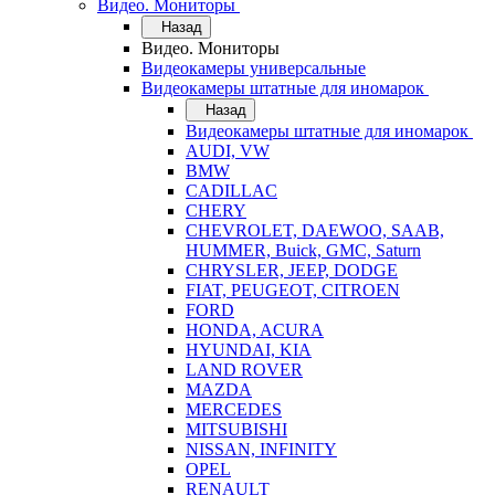
Видео. Мониторы
Назад
Видео. Мониторы
Видеокамеры универсальные
Видеокамеры штатные для иномарок
Назад
Видеокамеры штатные для иномарок
AUDI, VW
BMW
CADILLAC
CHERY
CHEVROLET, DAEWOO, SAAB,
HUMMER, Buick, GMC, Saturn
CHRYSLER, JEEP, DODGE
FIAT, PEUGEOT, CITROEN
FORD
HONDA, ACURA
HYUNDAI, KIA
LAND ROVER
MAZDA
MERCEDES
MITSUBISHI
NISSAN, INFINITY
OPEL
RENAULT