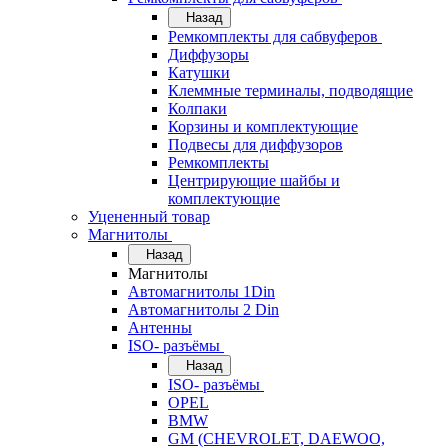
Назад
Ремкомплекты для сабвуферов
Диффузоры
Катушки
Клеммные терминалы, подводящие
Колпаки
Корзины и комплектующие
Подвесы для диффузоров
Ремкомплекты
Центрирующие шайбы и
комплектующие
Уцененный товар
Магнитолы
Назад
Магнитолы
Автомагнитолы 1Din
Автомагнитолы 2 Din
Антенны
ISO- разъёмы
Назад
ISO- разъёмы
OPEL
BMW
GM (CHEVROLET, DAEWOO,