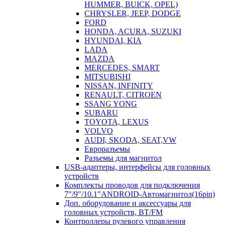
HUMMER, BUICK, OPEL)
CHRYSLER, JEEP, DODGE
FORD
HONDA, ACURA, SUZUKI
HYUNDAI, KIA
LADA
MAZDA
MERCEDES, SMART
MITSUBISHI
NISSAN, INFINITY
RENAULT, CITROEN
SSANG YONG
SUBARU
TOYOTA, LEXUS
VOLVO
AUDI, SKODA, SEAT,VW
Евроразъемы
Разъемы для магнитол
USB-адаптеры, интерфейсы для головных
устройств
Комплекты проводов для подключения
7"/9"/10.1"ANDROID-Автомагнитол(16pin)
Доп. оборудование и аксессуары для
головных устройств, BT/FM
Контроллеры рулевого управления