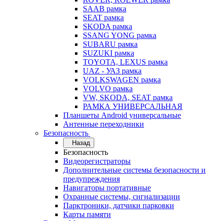
SAAB рамка
SEAT рамка
SKODA рамка
SSANG YONG рамка
SUBARU рамка
SUZUKI рамка
TOYOTA, LEXUS рамка
UAZ - УАЗ рамка
VOLKSWAGEN рамка
VOLVO рамка
VW, SKODA, SEAT рамка
РАМКА УНИВЕРСАЛЬНАЯ
Планшеты Android универсальные
Антенные переходники
Безопасность
Назад
Безопасность
Видеорегистраторы
Дополнительные системы безопасности и
предупреждения
Навигаторы портативные
Охранные системы, сигнализации
Парктроники, датчики парковки
Карты памяти