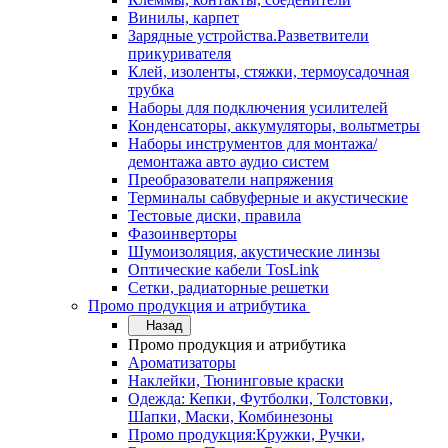
Винилы, карпет
Зарядные устройства.Разветвители
прикуривателя
Клей, изоленты, стяжки, термоусадочная
трубка
Наборы для подключения усилителей
Конденсаторы, аккумуляторы, вольтметры
Наборы инструментов для монтажа/
демонтажа авто аудио систем
Преобразователи напряжения
Терминалы сабвуферные и акустические
Тестовые диски, правила
Фазоинверторы
Шумоизоляция, акустические линзы
Оптические кабели TosLink
Сетки, радиаторные решетки
Промо продукция и атрибутика
Назад
Промо продукция и атрибутика
Ароматизаторы
Наклейки, Тюнинговые краски
Одежда: Кепки, Футболки, Толстовки,
Шапки, Маски, Комбинезоны
Промо продукция:Кружки, Ручки,