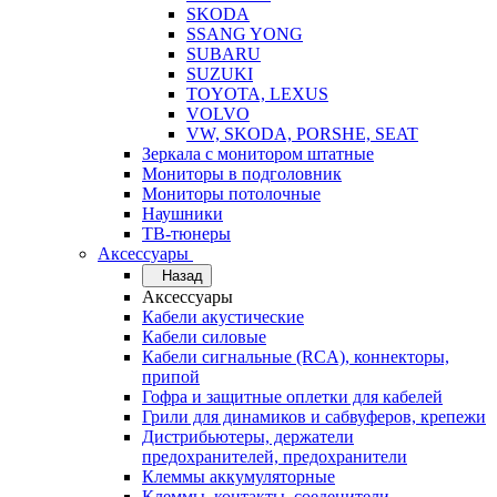
SKODA
SSANG YONG
SUBARU
SUZUKI
TOYOTA, LEXUS
VOLVO
VW, SKODA, PORSHE, SEAT
Зеркала с монитором штатные
Мониторы в подголовник
Мониторы потолочные
Наушники
ТВ-тюнеры
Аксессуары
Назад
Аксессуары
Кабели акустические
Кабели силовые
Кабели сигнальные (RCA), коннекторы,
припой
Гофра и защитные оплетки для кабелей
Грили для динамиков и сабвуферов, крепежи
Дистрибьютеры, держатели
предохранителей, предохранители
Клеммы аккумуляторные
Клеммы, контакты, соеденители