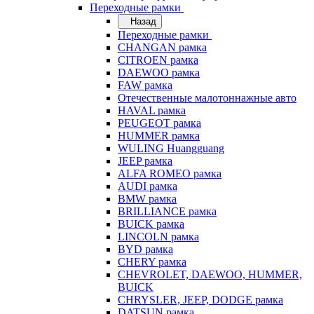
Переходные рамки
Назад
Переходные рамки
CHANGAN рамка
CITROEN рамка
DAEWOO рамка
FAW рамка
Отечественные малотоннажные авто
HAVAL рамка
PEUGEOT рамка
HUMMER рамка
WULING Huangguang
JEEP рамка
ALFA ROMEO рамка
AUDI рамка
BMW рамка
BRILLIANCE рамка
BUICK рамка
LINCOLN рамка
BYD рамка
CHERY рамка
CHEVROLET, DAEWOO, HUMMER,
BUICK
CHRYSLER, JEEP, DODGE рамка
DATSUN рамка