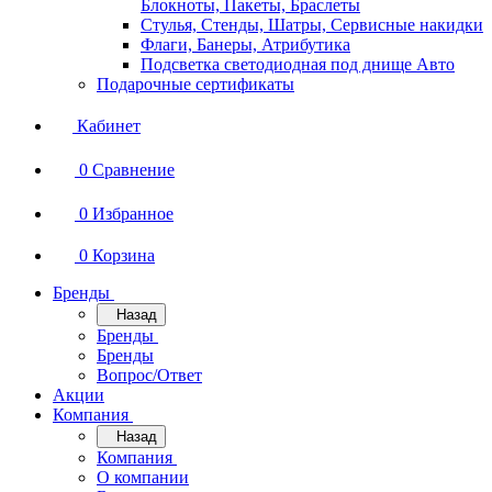
Блокноты, Пакеты, Браслеты
Стулья, Стенды, Шатры, Сервисные накидки
Флаги, Банеры, Атрибутика
Подсветка светодиодная под днище Авто
Подарочные сертификаты
Кабинет
0
Сравнение
0
Избранное
0
Корзина
Бренды
Назад
Бренды
Бренды
Вопрос/Ответ
Акции
Компания
Назад
Компания
О компании