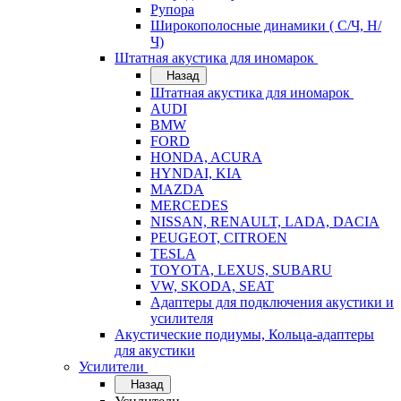
Рупора
Широкополосные динамики ( С/Ч, Н/
Ч)
Штатная акустика для иномарок
Назад
Штатная акустика для иномарок
AUDI
BMW
FORD
HONDA, ACURA
HYNDAI, KIA
MAZDA
MERCEDES
NISSAN, RENAULT, LADA, DACIA
PEUGEOT, CITROEN
TESLA
TOYOTA, LEXUS, SUBARU
VW, SKODA, SEAT
Адаптеры для подключения акустики и
усилителя
Акустические подиумы, Кольца-адаптеры
для акустики
Усилители
Назад