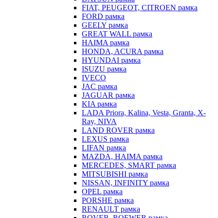
FIAT, PEUGEOT, CITROEN рамка
FORD рамка
GEELY рамка
GREAT WALL рамка
HAIMA рамка
HONDA, ACURA рамка
HYUNDAI рамка
ISUZU рамка
IVECO
JAC рамка
JAGUAR рамка
KIA рамка
LADA Priora, Kalina, Vesta, Granta, X-
Ray, NIVA
LAND ROVER рамка
LEXUS рамка
LIFAN рамка
MAZDA, HAIMA рамка
MERCEDES, SMART рамка
MITSUBISHI рамка
NISSAN, INFINITY рамка
OPEL рамка
PORSHE рамка
RENAULT рамка
ROVER, ROEWER рамка