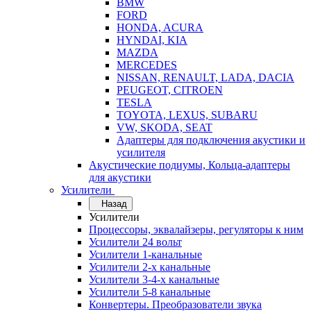
BMW
FORD
HONDA, ACURA
HYNDAI, KIA
MAZDA
MERCEDES
NISSAN, RENAULT, LADA, DACIA
PEUGEOT, CITROEN
TESLA
TOYOTA, LEXUS, SUBARU
VW, SKODA, SEAT
Адаптеры для подключения акустики и
усилителя
Акустические подиумы, Кольца-адаптеры
для акустики
Усилители
Назад
Усилители
Процессоры, эквалайзеры, регуляторы к ним
Усилители 24 вольт
Усилители 1-канальные
Усилители 2-х канальные
Усилители 3-4-х канальные
Усилители 5-8 канальные
Конвертеры. Преобразователи звука