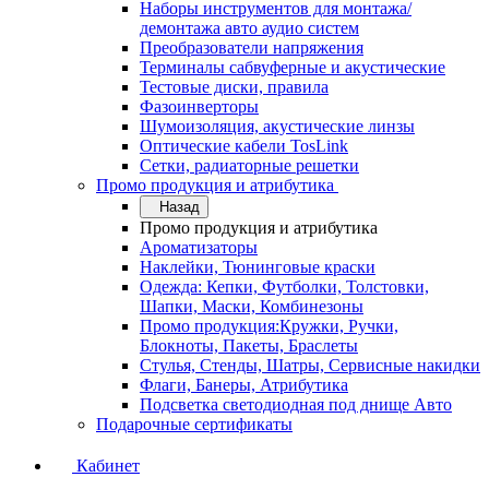
Наборы инструментов для монтажа/
демонтажа авто аудио систем
Преобразователи напряжения
Терминалы сабвуферные и акустические
Тестовые диски, правила
Фазоинверторы
Шумоизоляция, акустические линзы
Оптические кабели TosLink
Сетки, радиаторные решетки
Промо продукция и атрибутика
Назад
Промо продукция и атрибутика
Ароматизаторы
Наклейки, Тюнинговые краски
Одежда: Кепки, Футболки, Толстовки,
Шапки, Маски, Комбинезоны
Промо продукция:Кружки, Ручки,
Блокноты, Пакеты, Браслеты
Стулья, Стенды, Шатры, Сервисные накидки
Флаги, Банеры, Атрибутика
Подсветка светодиодная под днище Авто
Подарочные сертификаты
Кабинет