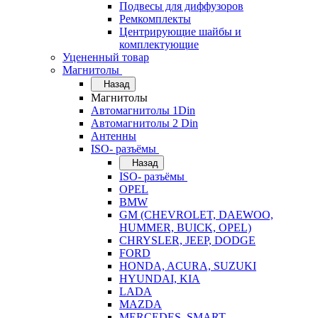
Подвесы для диффузоров
Ремкомплекты
Центрирующие шайбы и
комплектующие
Уцененный товар
Магнитолы
Назад
Магнитолы
Автомагнитолы 1Din
Автомагнитолы 2 Din
Антенны
ISO- разъёмы
Назад
ISO- разъёмы
OPEL
BMW
GM (CHEVROLET, DAEWOO,
HUMMER, BUICK, OPEL)
CHRYSLER, JEEP, DODGE
FORD
HONDA, ACURA, SUZUKI
HYUNDAI, KIA
LADA
MAZDA
MERCEDES, SMART