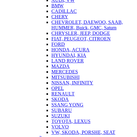
AUDI, VW
BMW
CADILLAC
CHERY
CHEVROLET, DAEWOO, SAAB,
HUMMER, Buick, GMC, Saturn
CHRYSLER, JEEP, DODGE
FIAT, PEUGEOT, CITROEN
FORD
HONDA, ACURA
HYUNDAI, KIA
LAND ROVER
MAZDA
MERCEDES
MITSUBISHI
NISSAN, INFINITY
OPEL
RENAULT
SKODA
SSANG YONG
SUBARU
SUZUKI
TOYOTA, LEXUS
VOLVO
VW, SKODA, PORSHE, SEAT