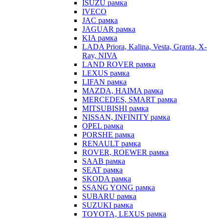
ISUZU рамка
IVECO
JAC рамка
JAGUAR рамка
KIA рамка
LADA Priora, Kalina, Vesta, Granta, X-
Ray, NIVA
LAND ROVER рамка
LEXUS рамка
LIFAN рамка
MAZDA, HAIMA рамка
MERCEDES, SMART рамка
MITSUBISHI рамка
NISSAN, INFINITY рамка
OPEL рамка
PORSHE рамка
RENAULT рамка
ROVER, ROEWER рамка
SAAB рамка
SEAT рамка
SKODA рамка
SSANG YONG рамка
SUBARU рамка
SUZUKI рамка
TOYOTA, LEXUS рамка