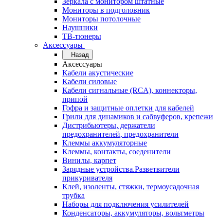
Зеркала с монитором штатные
Мониторы в подголовник
Мониторы потолочные
Наушники
ТВ-тюнеры
Аксессуары
Назад
Аксессуары
Кабели акустические
Кабели силовые
Кабели сигнальные (RCA), коннекторы,
припой
Гофра и защитные оплетки для кабелей
Грили для динамиков и сабвуферов, крепежи
Дистрибьютеры, держатели
предохранителей, предохранители
Клеммы аккумуляторные
Клеммы, контакты, соеденители
Винилы, карпет
Зарядные устройства.Разветвители
прикуривателя
Клей, изоленты, стяжки, термоусадочная
трубка
Наборы для подключения усилителей
Конденсаторы, аккумуляторы, вольтметры