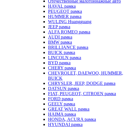
Отечественные малотоннажные авто
HAVAL рамка
PEUGEOT рамка
HUMMER рамка
WULING Huangguang
JEEP рамка
ALFA ROMEO рамка
AUDI рамка
BMW рамка
BRILLIANCE рамка
BUICK рамка
LINCOLN рамка
BYD рамка
CHERY рамка
CHEVROLET, DAEWOO, HUMMER,
BUICK
CHRYSLER, JEEP, DODGE рамка
DATSUN рамка
FIAT, PEUGEOT, CITROEN рамка
FORD рамка
GEELY рамка
GREAT WALL рамка
HAIMA рамка
HONDA, ACURA рамка
HYUNDAI рамка