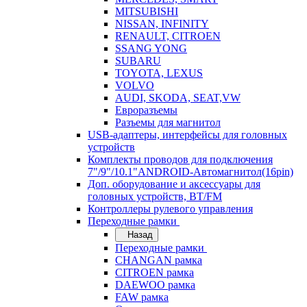
MITSUBISHI
NISSAN, INFINITY
RENAULT, CITROEN
SSANG YONG
SUBARU
TOYOTA, LEXUS
VOLVO
AUDI, SKODA, SEAT,VW
Евроразъемы
Разъемы для магнитол
USB-адаптеры, интерфейсы для головных
устройств
Комплекты проводов для подключения
7"/9"/10.1"ANDROID-Автомагнитол(16pin)
Доп. оборудование и аксессуары для
головных устройств, BT/FM
Контроллеры рулевого управления
Переходные рамки
Назад
Переходные рамки
CHANGAN рамка
CITROEN рамка
DAEWOO рамка
FAW рамка