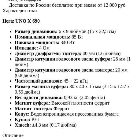
Доставка по России бесплатно при заказе от 12 000 руб.
Характеристики
Hertz UNO X 690
Размер динамиков:
6 x 9 дюймов (15 x 22,5 см)
Номинальная мощность:
85 Вт
Пиковая мощность:
340 Вт
Импеданс:
4 Ом
Диаметр диафрагмы твитера:
40 мм (1.6 дюйма)
Диаметр катушки голосового звена вуфера:
25 мм (1
дюйм)
Диаметр катушки голосового звена твитера:
20 мм
(0.8 дюйма)
Частотный диапазон:
45 ÷ 22 кГц
Размер магнита вуфера:
80 x 40 x 15 мм (3.15 x 1.57 x
0.59 дюйма)
Вес одного динамика:
0,93 кг (2.05 фунта)
Магнит вуфера:
Высокой плотности феррит
Магнит твитера:
Феррит
Конус:
Водонепроницаемая прессованная бумага
Купол:
PEI
Xmech:
±4,3 мм (0.17 дюйма)
Описание