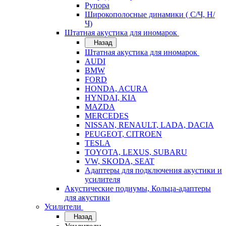
Рупора
Широкополосные динамики ( С/Ч, Н/
Ч)
Штатная акустика для иномарок
Назад
Штатная акустика для иномарок
AUDI
BMW
FORD
HONDA, ACURA
HYNDAI, KIA
MAZDA
MERCEDES
NISSAN, RENAULT, LADA, DACIA
PEUGEOT, CITROEN
TESLA
TOYOTA, LEXUS, SUBARU
VW, SKODA, SEAT
Адаптеры для подключения акустики и
усилителя
Акустические подиумы, Кольца-адаптеры
для акустики
Усилители
Назад