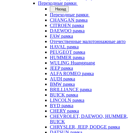
Переходные рамки
Назад
Переходные рамки
CHANGAN рамка
CITROEN рамка
DAEWOO рамка
FAW рамка
Отечественные малотоннажные авто
HAVAL рамка
PEUGEOT рамка
HUMMER рамка
WULING Huangguang
JEEP рамка
ALFA ROMEO рамка
AUDI рамка
BMW рамка
BRILLIANCE рамка
BUICK рамка
LINCOLN рамка
BYD рамка
CHERY рамка
CHEVROLET, DAEWOO, HUMMER,
BUICK
CHRYSLER, JEEP, DODGE рамка
DATSUN рамка