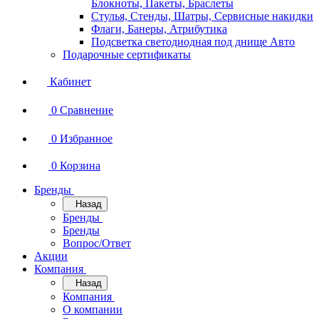
Блокноты, Пакеты, Браслеты
Стулья, Стенды, Шатры, Сервисные накидки
Флаги, Банеры, Атрибутика
Подсветка светодиодная под днище Авто
Подарочные сертификаты
Кабинет
0
Сравнение
0
Избранное
0
Корзина
Бренды
Назад
Бренды
Бренды
Вопрос/Ответ
Акции
Компания
Назад
Компания
О компании