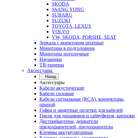
SKODA
SSANG YONG
SUBARU
SUZUKI
TOYOTA, LEXUS
VOLVO
VW, SKODA, PORSHE, SEAT
Зеркала с монитором штатные
Мониторы в подголовник
Мониторы потолочные
Наушники
ТВ-тюнеры
Аксессуары
Назад
Аксессуары
Кабели акустические
Кабели силовые
Кабели сигнальные (RCA), коннекторы,
припой
Гофра и защитные оплетки для кабелей
Грили для динамиков и сабвуферов, крепежи
Дистрибьютеры, держатели
предохранителей, предохранители
Клеммы аккумуляторные
Клеммы, контакты, соеденители