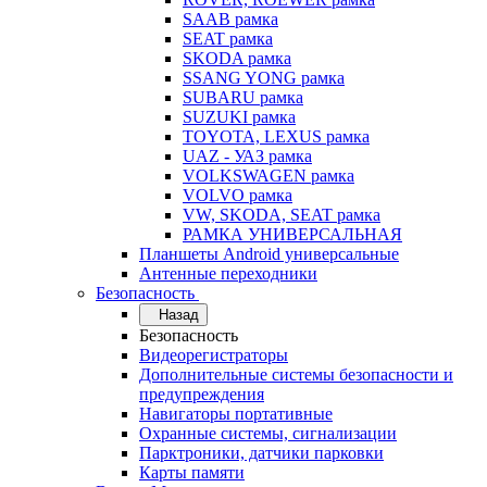
SAAB рамка
SEAT рамка
SKODA рамка
SSANG YONG рамка
SUBARU рамка
SUZUKI рамка
TOYOTA, LEXUS рамка
UAZ - УАЗ рамка
VOLKSWAGEN рамка
VOLVO рамка
VW, SKODA, SEAT рамка
РАМКА УНИВЕРСАЛЬНАЯ
Планшеты Android универсальные
Антенные переходники
Безопасность
Назад
Безопасность
Видеорегистраторы
Дополнительные системы безопасности и
предупреждения
Навигаторы портативные
Охранные системы, сигнализации
Парктроники, датчики парковки
Карты памяти