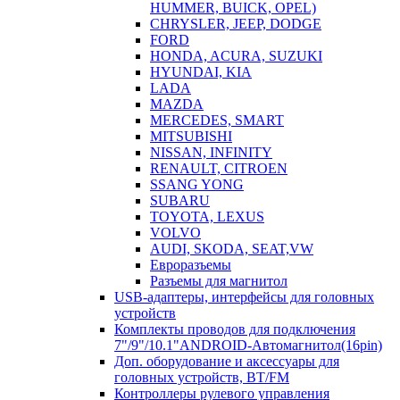
HUMMER, BUICK, OPEL)
CHRYSLER, JEEP, DODGE
FORD
HONDA, ACURA, SUZUKI
HYUNDAI, KIA
LADA
MAZDA
MERCEDES, SMART
MITSUBISHI
NISSAN, INFINITY
RENAULT, CITROEN
SSANG YONG
SUBARU
TOYOTA, LEXUS
VOLVO
AUDI, SKODA, SEAT,VW
Евроразъемы
Разъемы для магнитол
USB-адаптеры, интерфейсы для головных
устройств
Комплекты проводов для подключения
7"/9"/10.1"ANDROID-Автомагнитол(16pin)
Доп. оборудование и аксессуары для
головных устройств, BT/FM
Контроллеры рулевого управления