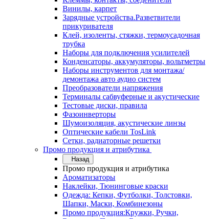
Винилы, карпет
Зарядные устройства.Разветвители
прикуривателя
Клей, изоленты, стяжки, термоусадочная
трубка
Наборы для подключения усилителей
Конденсаторы, аккумуляторы, вольтметры
Наборы инструментов для монтажа/
демонтажа авто аудио систем
Преобразователи напряжения
Терминалы сабвуферные и акустические
Тестовые диски, правила
Фазоинверторы
Шумоизоляция, акустические линзы
Оптические кабели TosLink
Сетки, радиаторные решетки
Промо продукция и атрибутика
Назад
Промо продукция и атрибутика
Ароматизаторы
Наклейки, Тюнинговые краски
Одежда: Кепки, Футболки, Толстовки,
Шапки, Маски, Комбинезоны
Промо продукция:Кружки, Ручки,