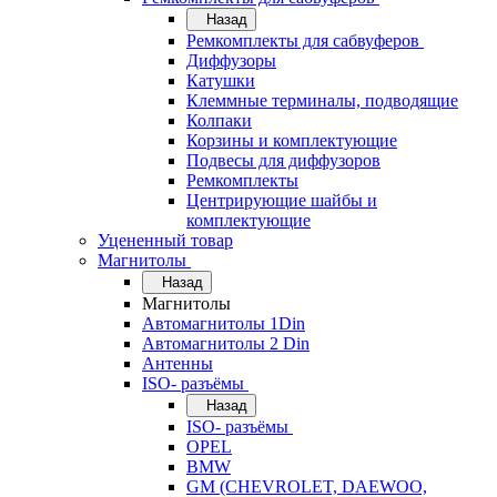
Назад
Ремкомплекты для сабвуферов
Диффузоры
Катушки
Клеммные терминалы, подводящие
Колпаки
Корзины и комплектующие
Подвесы для диффузоров
Ремкомплекты
Центрирующие шайбы и
комплектующие
Уцененный товар
Магнитолы
Назад
Магнитолы
Автомагнитолы 1Din
Автомагнитолы 2 Din
Антенны
ISO- разъёмы
Назад
ISO- разъёмы
OPEL
BMW
GM (CHEVROLET, DAEWOO,