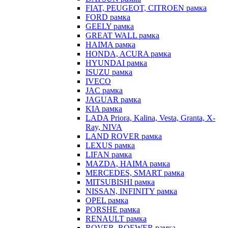
FIAT, PEUGEOT, CITROEN рамка
FORD рамка
GEELY рамка
GREAT WALL рамка
HAIMA рамка
HONDA, ACURA рамка
HYUNDAI рамка
ISUZU рамка
IVECO
JAC рамка
JAGUAR рамка
KIA рамка
LADA Priora, Kalina, Vesta, Granta, X-
Ray, NIVA
LAND ROVER рамка
LEXUS рамка
LIFAN рамка
MAZDA, HAIMA рамка
MERCEDES, SMART рамка
MITSUBISHI рамка
NISSAN, INFINITY рамка
OPEL рамка
PORSHE рамка
RENAULT рамка
ROVER, ROEWER рамка