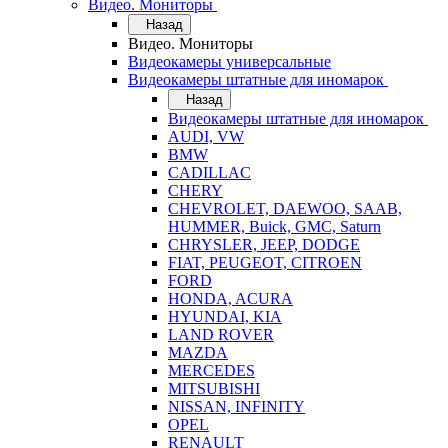
Видео. Мониторы
Назад
Видео. Мониторы
Видеокамеры универсальные
Видеокамеры штатные для иномарок
Назад
Видеокамеры штатные для иномарок
AUDI, VW
BMW
CADILLAC
CHERY
CHEVROLET, DAEWOO, SAAB,
HUMMER, Buick, GMC, Saturn
CHRYSLER, JEEP, DODGE
FIAT, PEUGEOT, CITROEN
FORD
HONDA, ACURA
HYUNDAI, KIA
LAND ROVER
MAZDA
MERCEDES
MITSUBISHI
NISSAN, INFINITY
OPEL
RENAULT