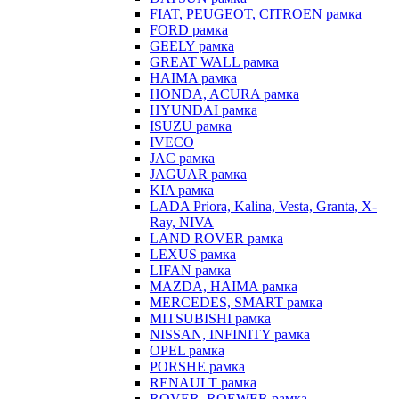
FIAT, PEUGEOT, CITROEN рамка
FORD рамка
GEELY рамка
GREAT WALL рамка
HAIMA рамка
HONDA, ACURA рамка
HYUNDAI рамка
ISUZU рамка
IVECO
JAC рамка
JAGUAR рамка
KIA рамка
LADA Priora, Kalina, Vesta, Granta, X-
Ray, NIVA
LAND ROVER рамка
LEXUS рамка
LIFAN рамка
MAZDA, HAIMA рамка
MERCEDES, SMART рамка
MITSUBISHI рамка
NISSAN, INFINITY рамка
OPEL рамка
PORSHE рамка
RENAULT рамка
ROVER, ROEWER рамка