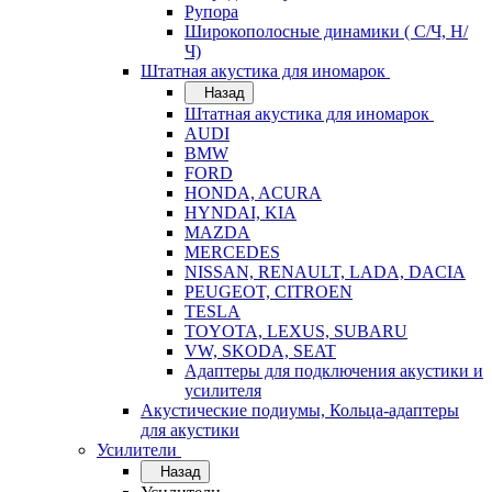
Рупора
Широкополосные динамики ( С/Ч, Н/
Ч)
Штатная акустика для иномарок
Назад
Штатная акустика для иномарок
AUDI
BMW
FORD
HONDA, ACURA
HYNDAI, KIA
MAZDA
MERCEDES
NISSAN, RENAULT, LADA, DACIA
PEUGEOT, CITROEN
TESLA
TOYOTA, LEXUS, SUBARU
VW, SKODA, SEAT
Адаптеры для подключения акустики и
усилителя
Акустические подиумы, Кольца-адаптеры
для акустики
Усилители
Назад