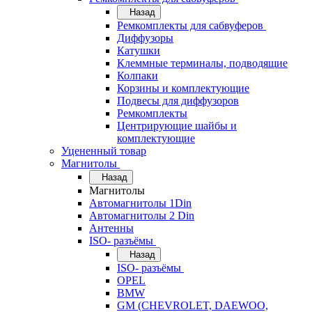
Назад
Ремкомплекты для сабвуферов
Диффузоры
Катушки
Клеммные терминалы, подводящие
Колпаки
Корзины и комплектующие
Подвесы для диффузоров
Ремкомплекты
Центрирующие шайбы и
комплектующие
Уцененный товар
Магнитолы
Назад
Магнитолы
Автомагнитолы 1Din
Автомагнитолы 2 Din
Антенны
ISO- разъёмы
Назад
ISO- разъёмы
OPEL
BMW
GM (CHEVROLET, DAEWOO,