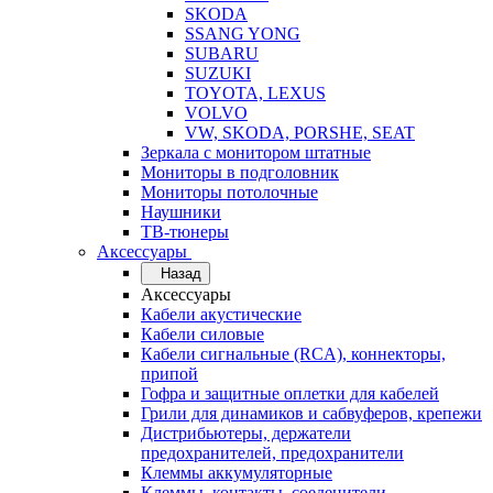
SKODA
SSANG YONG
SUBARU
SUZUKI
TOYOTA, LEXUS
VOLVO
VW, SKODA, PORSHE, SEAT
Зеркала с монитором штатные
Мониторы в подголовник
Мониторы потолочные
Наушники
ТВ-тюнеры
Аксессуары
Назад
Аксессуары
Кабели акустические
Кабели силовые
Кабели сигнальные (RCA), коннекторы,
припой
Гофра и защитные оплетки для кабелей
Грили для динамиков и сабвуферов, крепежи
Дистрибьютеры, держатели
предохранителей, предохранители
Клеммы аккумуляторные
Клеммы, контакты, соеденители