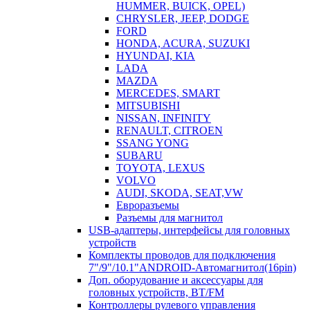
HUMMER, BUICK, OPEL)
CHRYSLER, JEEP, DODGE
FORD
HONDA, ACURA, SUZUKI
HYUNDAI, KIA
LADA
MAZDA
MERCEDES, SMART
MITSUBISHI
NISSAN, INFINITY
RENAULT, CITROEN
SSANG YONG
SUBARU
TOYOTA, LEXUS
VOLVO
AUDI, SKODA, SEAT,VW
Евроразъемы
Разъемы для магнитол
USB-адаптеры, интерфейсы для головных
устройств
Комплекты проводов для подключения
7"/9"/10.1"ANDROID-Автомагнитол(16pin)
Доп. оборудование и аксессуары для
головных устройств, BT/FM
Контроллеры рулевого управления