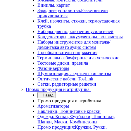
Винилы, карпет
Зарядные устройства.Разветвители
прикуривателя
Клей, изоленты, стяжки, термоусадочная
трубка
Наборы для подключения усилителей
Конденсаторы, аккумуляторы, вольтметры
Наборы инструментов для монтажа/
демонтажа авто аудио систем
Преобразователи напряжения
Терминалы сабвуферные и акустические
Тестовые диски, правила
Фазоинверторы
Шумоизоляция, акустические линзы
Оптические кабели TosLink
Сетки, радиаторные решетки
Промо продукция и атрибутика
Назад
Промо продукция и атрибутика
Ароматизаторы
Наклейки, Тюнинговые краски
Одежда: Кепки, Футболки, Толстовки,
Шапки, Маски, Комбинезоны
Промо продукция:Кружки, Ручки,