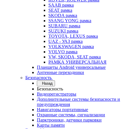
SAAB рамка
SEAT рамка
SKODA рамка
SSANG YONG рамка
SUBARU рамка
SUZUKI рамка
TOYOTA, LEXUS рамка
UAZ - УАЗ рамка
VOLKSWAGEN рамка
VOLVO рамка
VW, SKODA, SEAT рамка
РАМКА УНИВЕРСАЛЬНАЯ
Планшеты Android универсальные
Антенные переходники
Безопасность
Назад
Безопасность
Видеорегистраторы
Дополнительные системы безопасности и
предупреждения
Навигаторы портативные
Охранные системы, сигнализации
Парктроники, датчики парковки
Карты памяти