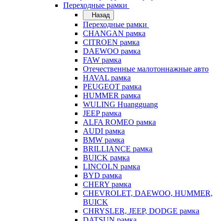
Переходные рамки
Назад
Переходные рамки
CHANGAN рамка
CITROEN рамка
DAEWOO рамка
FAW рамка
Отечественные малотоннажные авто
HAVAL рамка
PEUGEOT рамка
HUMMER рамка
WULING Huangguang
JEEP рамка
ALFA ROMEO рамка
AUDI рамка
BMW рамка
BRILLIANCE рамка
BUICK рамка
LINCOLN рамка
BYD рамка
CHERY рамка
CHEVROLET, DAEWOO, HUMMER,
BUICK
CHRYSLER, JEEP, DODGE рамка
DATSUN рамка