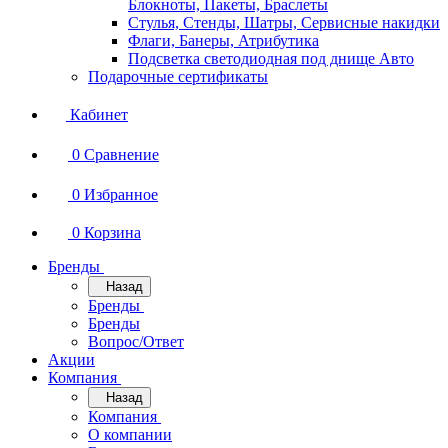
Блокноты, Пакеты, Браслеты
Стулья, Стенды, Шатры, Сервисные накидки
Флаги, Банеры, Атрибутика
Подсветка светодиодная под днище Авто
Подарочные сертификаты
Кабинет
0
Сравнение
0
Избранное
0
Корзина
Бренды
Назад
Бренды
Бренды
Вопрос/Ответ
Акции
Компания
Назад
Компания
О компании