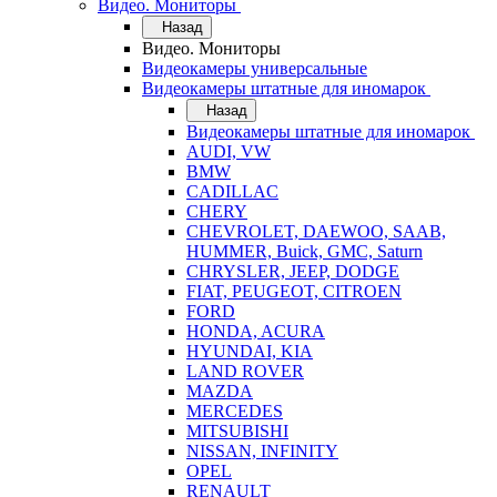
Видео. Мониторы
Назад
Видео. Мониторы
Видеокамеры универсальные
Видеокамеры штатные для иномарок
Назад
Видеокамеры штатные для иномарок
AUDI, VW
BMW
CADILLAC
CHERY
CHEVROLET, DAEWOO, SAAB,
HUMMER, Buick, GMC, Saturn
CHRYSLER, JEEP, DODGE
FIAT, PEUGEOT, CITROEN
FORD
HONDA, ACURA
HYUNDAI, KIA
LAND ROVER
MAZDA
MERCEDES
MITSUBISHI
NISSAN, INFINITY
OPEL
RENAULT