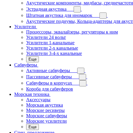
Акустические компоненты, мидбасы, среднечастотн
Эстрадная акустика
Штатная акустика для иномарок
Акустические подиумы, Кольца-адаптеры для акус
Усилители
Процессоры, эквалайзеры, регуляторы к ним
Усилители 24 вольт
Усилители 1-канальные
Усилители 2-х канальные
Усилители 3-4-х канальные
Еще
Сабвуферы
Активные сабвуферы
Пассивные сабвуферы
Сабвуферы в корпусах
Короба для сабвуферов
Морская техника
Аксессуары
Морская акустика
Морские ресиверы
Морские сабвуферы
Морские усилители
Еще
Спец. предложение