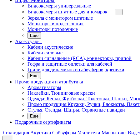
Видео. Мониторы
Видеокамеры универсальные
Видеокамеры штатные для иномарок
Зеркала с монитором штатные
Мониторы в подголовник
Мониторы потолочные
Еще
Аксессуары
Кабели акустические
Кабели силовые
Кабели сигнальные (RCA), коннекторы, припой
Гофра и защитные оплетки для кабелей
Грили для динамиков и сабвуферов, крепежи
Еще
Промо продукция и атрибутика
Ароматизаторы
Наклейки, Тюнинговые краски
Одежда: Кепки, Футболки, Толстовки, Шапки, Мас
Промо продукция:Кружки, Ручки, Блокноты, Пакет
Стулья, Стенды, Шатры, Сервисные накидки
Еще
Подарочные сертификаты
Ликвидация
Акустика
Сабвуферы
Усилители
Магнитолы
Виде