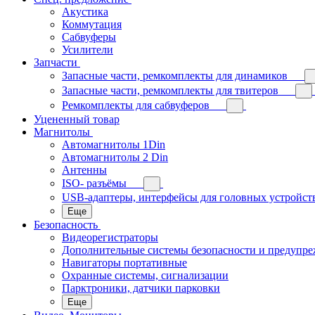
Акустика
Коммутация
Сабвуферы
Усилители
Запчасти
Запасные части, ремкомплекты для динамиков
Запасные части, ремкомплекты для твитеров
Ремкомплекты для сабвуферов
Уцененный товар
Магнитолы
Автомагнитолы 1Din
Автомагнитолы 2 Din
Антенны
ISO- разъёмы
USB-адаптеры, интерфейсы для головных устройст
Еще
Безопасность
Видеорегистраторы
Дополнительные системы безопасности и предупр
Навигаторы портативные
Охранные системы, сигнализации
Парктроники, датчики парковки
Еще