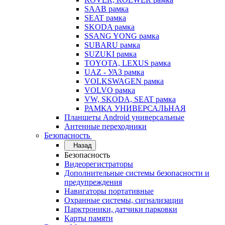
SAAB рамка
SEAT рамка
SKODA рамка
SSANG YONG рамка
SUBARU рамка
SUZUKI рамка
TOYOTA, LEXUS рамка
UAZ - УАЗ рамка
VOLKSWAGEN рамка
VOLVO рамка
VW, SKODA, SEAT рамка
РАМКА УНИВЕРСАЛЬНАЯ
Планшеты Android универсальные
Антенные переходники
Безопасность
Назад
Безопасность
Видеорегистраторы
Дополнительные системы безопасности и
предупреждения
Навигаторы портативные
Охранные системы, сигнализации
Парктроники, датчики парковки
Карты памяти