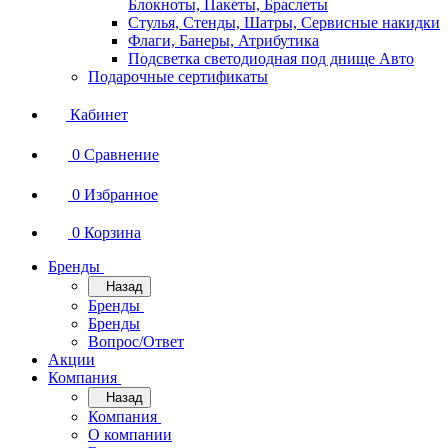
Блокноты, Пакеты, Браслеты
Стулья, Стенды, Шатры, Сервисные накидки
Флаги, Банеры, Атрибутика
Подсветка светодиодная под днище Авто
Подарочные сертификаты
Кабинет
0
Сравнение
0
Избранное
0
Корзина
Бренды
Назад
Бренды
Бренды
Вопрос/Ответ
Акции
Компания
Назад
Компания
О компании