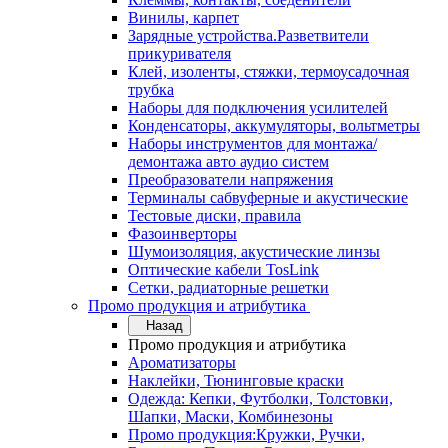
Винилы, карпет
Зарядные устройства.Разветвители
прикуривателя
Клей, изоленты, стяжки, термоусадочная
трубка
Наборы для подключения усилителей
Конденсаторы, аккумуляторы, вольтметры
Наборы инструментов для монтажа/
демонтажа авто аудио систем
Преобразователи напряжения
Терминалы сабвуферные и акустические
Тестовые диски, правила
Фазоинверторы
Шумоизоляция, акустические линзы
Оптические кабели TosLink
Сетки, радиаторные решетки
Промо продукция и атрибутика
Назад
Промо продукция и атрибутика
Ароматизаторы
Наклейки, Тюнинговые краски
Одежда: Кепки, Футболки, Толстовки,
Шапки, Маски, Комбинезоны
Промо продукция:Кружки, Ручки,