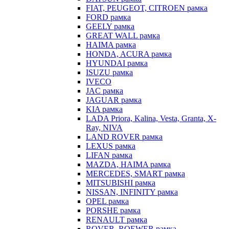
FIAT, PEUGEOT, CITROEN рамка
FORD рамка
GEELY рамка
GREAT WALL рамка
HAIMA рамка
HONDA, ACURA рамка
HYUNDAI рамка
ISUZU рамка
IVECO
JAC рамка
JAGUAR рамка
KIA рамка
LADA Priora, Kalina, Vesta, Granta, X-
Ray, NIVA
LAND ROVER рамка
LEXUS рамка
LIFAN рамка
MAZDA, HAIMA рамка
MERCEDES, SMART рамка
MITSUBISHI рамка
NISSAN, INFINITY рамка
OPEL рамка
PORSHE рамка
RENAULT рамка
ROVER, ROEWER рамка