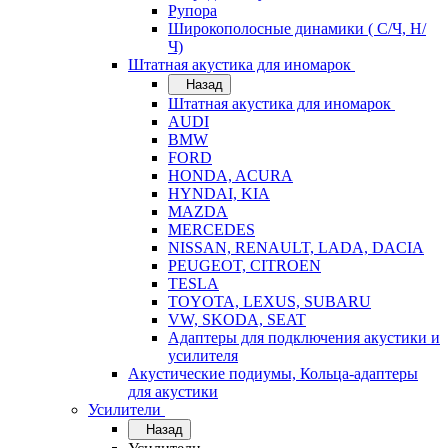
Рупора
Широкополосные динамики ( С/Ч, Н/
Ч)
Штатная акустика для иномарок
Назад
Штатная акустика для иномарок
AUDI
BMW
FORD
HONDA, ACURA
HYNDAI, KIA
MAZDA
MERCEDES
NISSAN, RENAULT, LADA, DACIA
PEUGEOT, CITROEN
TESLA
TOYOTA, LEXUS, SUBARU
VW, SKODA, SEAT
Адаптеры для подключения акустики и
усилителя
Акустические подиумы, Кольца-адаптеры
для акустики
Усилители
Назад