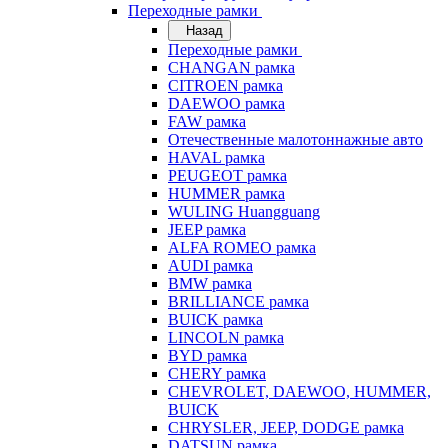
Переходные рамки
Назад
Переходные рамки
CHANGAN рамка
CITROEN рамка
DAEWOO рамка
FAW рамка
Отечественные малотоннажные авто
HAVAL рамка
PEUGEOT рамка
HUMMER рамка
WULING Huangguang
JEEP рамка
ALFA ROMEO рамка
AUDI рамка
BMW рамка
BRILLIANCE рамка
BUICK рамка
LINCOLN рамка
BYD рамка
CHERY рамка
CHEVROLET, DAEWOO, HUMMER,
BUICK
CHRYSLER, JEEP, DODGE рамка
DATSUN рамка