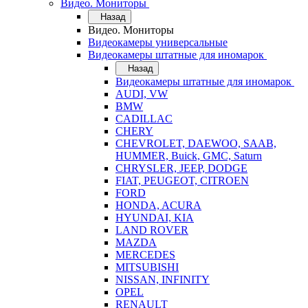
Видео. Мониторы
Назад
Видео. Мониторы
Видеокамеры универсальные
Видеокамеры штатные для иномарок
Назад
Видеокамеры штатные для иномарок
AUDI, VW
BMW
CADILLAC
CHERY
CHEVROLET, DAEWOO, SAAB,
HUMMER, Buick, GMC, Saturn
CHRYSLER, JEEP, DODGE
FIAT, PEUGEOT, CITROEN
FORD
HONDA, ACURA
HYUNDAI, KIA
LAND ROVER
MAZDA
MERCEDES
MITSUBISHI
NISSAN, INFINITY
OPEL
RENAULT