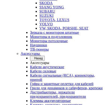
SKODA
SSANG YONG
SUBARU
SUZUKI
TOYOTA, LEXUS
VOLVO
VW, SKODA, PORSHE, SEAT
Зеркала с монитором штатные
Мониторы в подголовник
Мониторы потолочные
Наушники
ТВ-тюнеры
Аксессуары
Назад
Аксессуары
Кабели акустические
Кабели силовые
Кабели сигнальные (RCA), коннекторы,
припой
Гофра и защитные оплетки для кабелей
Грили для динамиков и сабвуферов, крепежи
Дистрибьютеры, держатели
предохранителей, предохранители
Клеммы аккумуляторные
Клеммы, контакты, соеденители