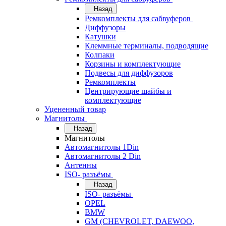
Назад
Ремкомплекты для сабвуферов
Диффузоры
Катушки
Клеммные терминалы, подводящие
Колпаки
Корзины и комплектующие
Подвесы для диффузоров
Ремкомплекты
Центрирующие шайбы и
комплектующие
Уцененный товар
Магнитолы
Назад
Магнитолы
Автомагнитолы 1Din
Автомагнитолы 2 Din
Антенны
ISO- разъёмы
Назад
ISO- разъёмы
OPEL
BMW
GM (CHEVROLET, DAEWOO,