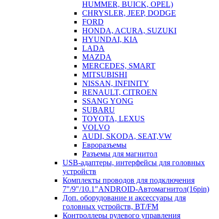
HUMMER, BUICK, OPEL)
CHRYSLER, JEEP, DODGE
FORD
HONDA, ACURA, SUZUKI
HYUNDAI, KIA
LADA
MAZDA
MERCEDES, SMART
MITSUBISHI
NISSAN, INFINITY
RENAULT, CITROEN
SSANG YONG
SUBARU
TOYOTA, LEXUS
VOLVO
AUDI, SKODA, SEAT,VW
Евроразъемы
Разъемы для магнитол
USB-адаптеры, интерфейсы для головных
устройств
Комплекты проводов для подключения
7"/9"/10.1"ANDROID-Автомагнитол(16pin)
Доп. оборудование и аксессуары для
головных устройств, BT/FM
Контроллеры рулевого управления