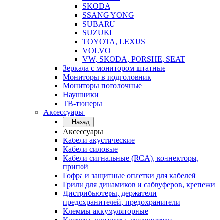
SKODA
SSANG YONG
SUBARU
SUZUKI
TOYOTA, LEXUS
VOLVO
VW, SKODA, PORSHE, SEAT
Зеркала с монитором штатные
Мониторы в подголовник
Мониторы потолочные
Наушники
ТВ-тюнеры
Аксессуары
Назад
Аксессуары
Кабели акустические
Кабели силовые
Кабели сигнальные (RCA), коннекторы,
припой
Гофра и защитные оплетки для кабелей
Грили для динамиков и сабвуферов, крепежи
Дистрибьютеры, держатели
предохранителей, предохранители
Клеммы аккумуляторные
Клеммы, контакты, соеденители