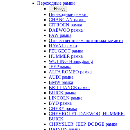
Переходные рамки
Назад
Переходные рамки
CHANGAN рамка
CITROEN рамка
DAEWOO рамка
FAW рамка
Отечественные малотоннажные авто
HAVAL рамка
PEUGEOT рамка
HUMMER рамка
WULING Huangguang
JEEP рамка
ALFA ROMEO рамка
AUDI рамка
BMW рамка
BRILLIANCE рамка
BUICK рамка
LINCOLN рамка
BYD рамка
CHERY рамка
CHEVROLET, DAEWOO, HUMMER,
BUICK
CHRYSLER, JEEP, DODGE рамка
DATSUN рамка