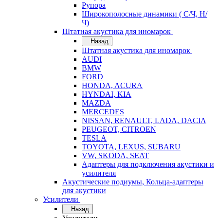
Рупора
Широкополосные динамики ( С/Ч, Н/
Ч)
Штатная акустика для иномарок
Назад
Штатная акустика для иномарок
AUDI
BMW
FORD
HONDA, ACURA
HYNDAI, KIA
MAZDA
MERCEDES
NISSAN, RENAULT, LADA, DACIA
PEUGEOT, CITROEN
TESLA
TOYOTA, LEXUS, SUBARU
VW, SKODA, SEAT
Адаптеры для подключения акустики и
усилителя
Акустические подиумы, Кольца-адаптеры
для акустики
Усилители
Назад