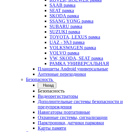
SAAB рамка
SEAT рамка
SKODA рамка
SSANG YONG рамка
SUBARU рамка
SUZUKI рамка
TOYOTA, LEXUS рамка
UAZ - УАЗ рамка
VOLKSWAGEN рамка
VOLVO рамка
VW, SKODA, SEAT рамка
РАМКА УНИВЕРСАЛЬНАЯ
Планшеты Android универсальные
Антенные переходники
Безопасность
Назад
Безопасность
Видеорегистраторы
Дополнительные системы безопасности и
предупреждения
Навигаторы портативные
Охранные системы, сигнализации
Парктроники, датчики парковки
Карты памяти