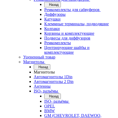
Назад
Ремкомплекты для сабвуферов
Диффузоры
Катушки
Клеммные терминалы, подводящие
Колпаки
Корзины и комплектующие
Подвесы для диффузоров
Ремкомплекты
Центрирующие шайбы и
комплектующие
Уцененный товар
Магнитолы
Назад
Магнитолы
Автомагнитолы 1Din
Автомагнитолы 2 Din
Антенны
ISO- разъёмы
Назад
ISO- разъёмы
OPEL
BMW
GM (CHEVROLET, DAEWOO,