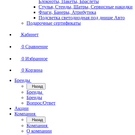
Блокноты, Пакеты, Браслеты
Стулья, Стенды, Шатры, Сервисные накидки
Флаги, Банеры, Атрибутика
Подсветка светодиодная под днище Авто
Подарочные сертификаты
Кабинет
0
Сравнение
0
Избранное
0
Корзина
Бренды
Назад
Бренды
Бренды
Вопрос/Ответ
Акции
Компания
Назад
Компания
О компании