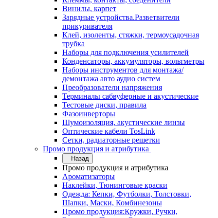
Винилы, карпет
Зарядные устройства.Разветвители
прикуривателя
Клей, изоленты, стяжки, термоусадочная
трубка
Наборы для подключения усилителей
Конденсаторы, аккумуляторы, вольтметры
Наборы инструментов для монтажа/
демонтажа авто аудио систем
Преобразователи напряжения
Терминалы сабвуферные и акустические
Тестовые диски, правила
Фазоинверторы
Шумоизоляция, акустические линзы
Оптические кабели TosLink
Сетки, радиаторные решетки
Промо продукция и атрибутика
Назад
Промо продукция и атрибутика
Ароматизаторы
Наклейки, Тюнинговые краски
Одежда: Кепки, Футболки, Толстовки,
Шапки, Маски, Комбинезоны
Промо продукция:Кружки, Ручки,