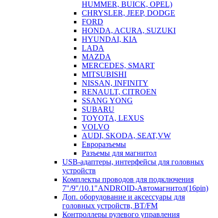
HUMMER, BUICK, OPEL)
CHRYSLER, JEEP, DODGE
FORD
HONDA, ACURA, SUZUKI
HYUNDAI, KIA
LADA
MAZDA
MERCEDES, SMART
MITSUBISHI
NISSAN, INFINITY
RENAULT, CITROEN
SSANG YONG
SUBARU
TOYOTA, LEXUS
VOLVO
AUDI, SKODA, SEAT,VW
Евроразъемы
Разъемы для магнитол
USB-адаптеры, интерфейсы для головных
устройств
Комплекты проводов для подключения
7"/9"/10.1"ANDROID-Автомагнитол(16pin)
Доп. оборудование и аксессуары для
головных устройств, BT/FM
Контроллеры рулевого управления