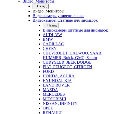
Видео. Мониторы
Назад
Видео. Мониторы
Видеокамеры универсальные
Видеокамеры штатные для иномарок
Назад
Видеокамеры штатные для иномарок
AUDI, VW
BMW
CADILLAC
CHERY
CHEVROLET, DAEWOO, SAAB,
HUMMER, Buick, GMC, Saturn
CHRYSLER, JEEP, DODGE
FIAT, PEUGEOT, CITROEN
FORD
HONDA, ACURA
HYUNDAI, KIA
LAND ROVER
MAZDA
MERCEDES
MITSUBISHI
NISSAN, INFINITY
OPEL
RENAULT