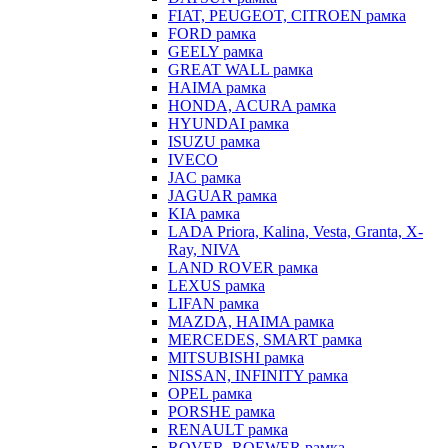
FIAT, PEUGEOT, CITROEN рамка
FORD рамка
GEELY рамка
GREAT WALL рамка
HAIMA рамка
HONDA, ACURA рамка
HYUNDAI рамка
ISUZU рамка
IVECO
JAC рамка
JAGUAR рамка
KIA рамка
LADA Priora, Kalina, Vesta, Granta, X-
Ray, NIVA
LAND ROVER рамка
LEXUS рамка
LIFAN рамка
MAZDA, HAIMA рамка
MERCEDES, SMART рамка
MITSUBISHI рамка
NISSAN, INFINITY рамка
OPEL рамка
PORSHE рамка
RENAULT рамка
ROVER, ROEWER рамка