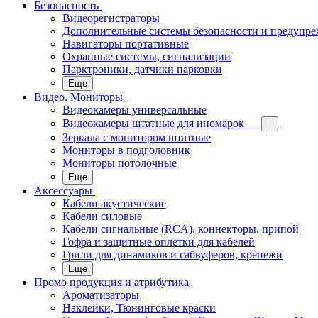
Безопасность
Видеорегистраторы
Дополнительные системы безопасности и предупр
Навигаторы портативные
Охранные системы, сигнализации
Парктроники, датчики парковки
Еще
Видео. Мониторы
Видеокамеры универсальные
Видеокамеры штатные для иномарок
Зеркала с монитором штатные
Мониторы в подголовник
Мониторы потолочные
Еще
Аксессуары
Кабели акустические
Кабели силовые
Кабели сигнальные (RCA), коннекторы, припой
Гофра и защитные оплетки для кабелей
Грили для динамиков и сабвуферов, крепежи
Еще
Промо продукция и атрибутика
Ароматизаторы
Наклейки, Тюнинговые краски