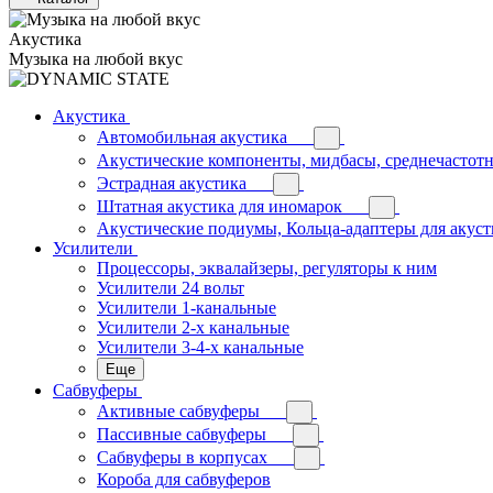
Акустика
Музыка на любой вкус
Акустика
Автомобильная акустика
Акустические компоненты, мидбасы, среднечастотн
Эстрадная акустика
Штатная акустика для иномарок
Акустические подиумы, Кольца-адаптеры для акус
Усилители
Процессоры, эквалайзеры, регуляторы к ним
Усилители 24 вольт
Усилители 1-канальные
Усилители 2-х канальные
Усилители 3-4-х канальные
Еще
Сабвуферы
Активные сабвуферы
Пассивные сабвуферы
Сабвуферы в корпусах
Короба для сабвуферов