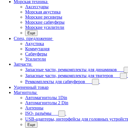
Морская техника
Аксессуары
Морская акустика
Морские ресиверы
Морские сабвуферы
Морские усилители
Еще
Спец. предложение
Акустика
Коммутация
Сабвуферы
Усилители
Запчасти
Запасные части, ремкомплекты для динамиков
Запасные части, ремкомплекты для твитеров
Ремкомплекты для сабвуферов
Уцененный товар
Магнитолы
Автомагнитолы 1Din
Автомагнитолы 2 Din
Антенны
ISO- разъёмы
USB-адаптеры, интерфейсы для головных устройст
Еще