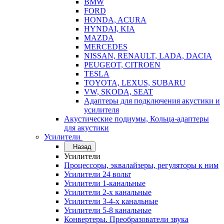
BMW
FORD
HONDA, ACURA
HYNDAI, KIA
MAZDA
MERCEDES
NISSAN, RENAULT, LADA, DACIA
PEUGEOT, CITROEN
TESLA
TOYOTA, LEXUS, SUBARU
VW, SKODA, SEAT
Адаптеры для подключения акустики и
усилителя
Акустические подиумы, Кольца-адаптеры
для акустики
Усилители
Назад
Усилители
Процессоры, эквалайзеры, регуляторы к ним
Усилители 24 вольт
Усилители 1-канальные
Усилители 2-х канальные
Усилители 3-4-х канальные
Усилители 5-8 канальные
Конвертеры. Преобразователи звука