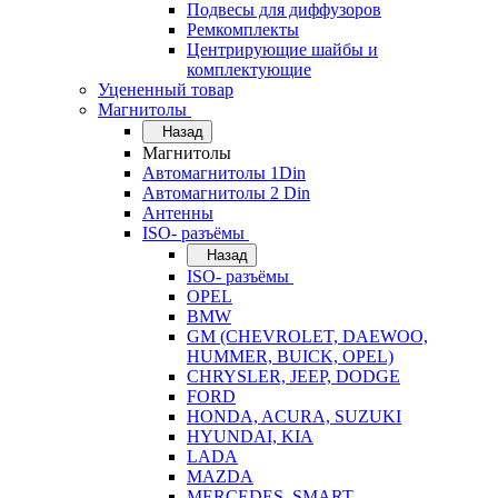
Подвесы для диффузоров
Ремкомплекты
Центрирующие шайбы и
комплектующие
Уцененный товар
Магнитолы
Назад
Магнитолы
Автомагнитолы 1Din
Автомагнитолы 2 Din
Антенны
ISO- разъёмы
Назад
ISO- разъёмы
OPEL
BMW
GM (CHEVROLET, DAEWOO,
HUMMER, BUICK, OPEL)
CHRYSLER, JEEP, DODGE
FORD
HONDA, ACURA, SUZUKI
HYUNDAI, KIA
LADA
MAZDA
MERCEDES, SMART