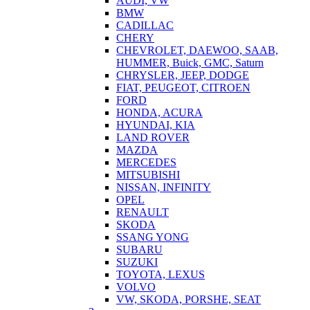
AUDI, VW
BMW
CADILLAC
CHERY
CHEVROLET, DAEWOO, SAAB,
HUMMER, Buick, GMC, Saturn
CHRYSLER, JEEP, DODGE
FIAT, PEUGEOT, CITROEN
FORD
HONDA, ACURA
HYUNDAI, KIA
LAND ROVER
MAZDA
MERCEDES
MITSUBISHI
NISSAN, INFINITY
OPEL
RENAULT
SKODA
SSANG YONG
SUBARU
SUZUKI
TOYOTA, LEXUS
VOLVO
VW, SKODA, PORSHE, SEAT