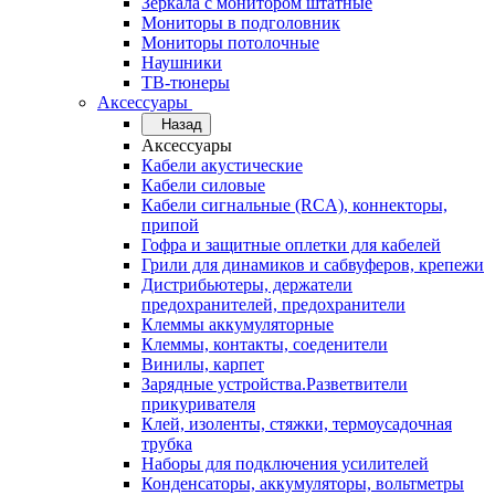
Зеркала с монитором штатные
Мониторы в подголовник
Мониторы потолочные
Наушники
ТВ-тюнеры
Аксессуары
Назад
Аксессуары
Кабели акустические
Кабели силовые
Кабели сигнальные (RCA), коннекторы,
припой
Гофра и защитные оплетки для кабелей
Грили для динамиков и сабвуферов, крепежи
Дистрибьютеры, держатели
предохранителей, предохранители
Клеммы аккумуляторные
Клеммы, контакты, соеденители
Винилы, карпет
Зарядные устройства.Разветвители
прикуривателя
Клей, изоленты, стяжки, термоусадочная
трубка
Наборы для подключения усилителей
Конденсаторы, аккумуляторы, вольтметры