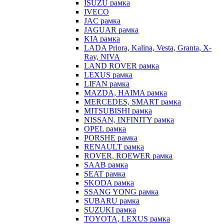
ISUZU рамка
IVECO
JAC рамка
JAGUAR рамка
KIA рамка
LADA Priora, Kalina, Vesta, Granta, X-
Ray, NIVA
LAND ROVER рамка
LEXUS рамка
LIFAN рамка
MAZDA, HAIMA рамка
MERCEDES, SMART рамка
MITSUBISHI рамка
NISSAN, INFINITY рамка
OPEL рамка
PORSHE рамка
RENAULT рамка
ROVER, ROEWER рамка
SAAB рамка
SEAT рамка
SKODA рамка
SSANG YONG рамка
SUBARU рамка
SUZUKI рамка
TOYOTA, LEXUS рамка