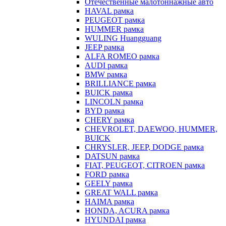
Отечественные малотоннажные авто
HAVAL рамка
PEUGEOT рамка
HUMMER рамка
WULING Huangguang
JEEP рамка
ALFA ROMEO рамка
AUDI рамка
BMW рамка
BRILLIANCE рамка
BUICK рамка
LINCOLN рамка
BYD рамка
CHERY рамка
CHEVROLET, DAEWOO, HUMMER,
BUICK
CHRYSLER, JEEP, DODGE рамка
DATSUN рамка
FIAT, PEUGEOT, CITROEN рамка
FORD рамка
GEELY рамка
GREAT WALL рамка
HAIMA рамка
HONDA, ACURA рамка
HYUNDAI рамка