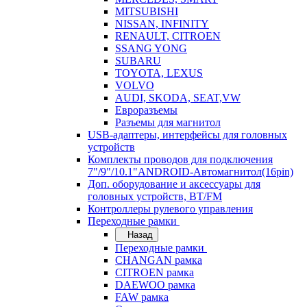
MITSUBISHI
NISSAN, INFINITY
RENAULT, CITROEN
SSANG YONG
SUBARU
TOYOTA, LEXUS
VOLVO
AUDI, SKODA, SEAT,VW
Евроразъемы
Разъемы для магнитол
USB-адаптеры, интерфейсы для головных
устройств
Комплекты проводов для подключения
7"/9"/10.1"ANDROID-Автомагнитол(16pin)
Доп. оборудование и аксессуары для
головных устройств, BT/FM
Контроллеры рулевого управления
Переходные рамки
Назад
Переходные рамки
CHANGAN рамка
CITROEN рамка
DAEWOO рамка
FAW рамка