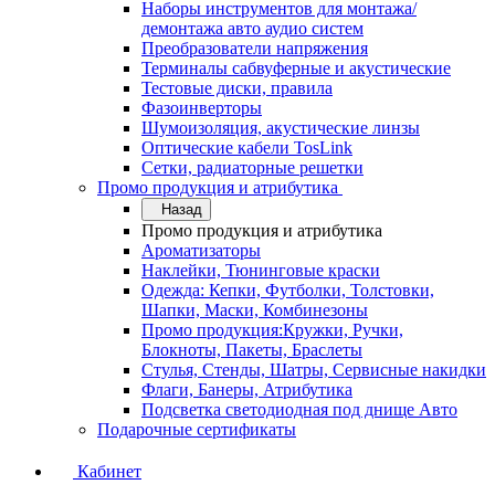
Наборы инструментов для монтажа/
демонтажа авто аудио систем
Преобразователи напряжения
Терминалы сабвуферные и акустические
Тестовые диски, правила
Фазоинверторы
Шумоизоляция, акустические линзы
Оптические кабели TosLink
Сетки, радиаторные решетки
Промо продукция и атрибутика
Назад
Промо продукция и атрибутика
Ароматизаторы
Наклейки, Тюнинговые краски
Одежда: Кепки, Футболки, Толстовки,
Шапки, Маски, Комбинезоны
Промо продукция:Кружки, Ручки,
Блокноты, Пакеты, Браслеты
Стулья, Стенды, Шатры, Сервисные накидки
Флаги, Банеры, Атрибутика
Подсветка светодиодная под днище Авто
Подарочные сертификаты
Кабинет