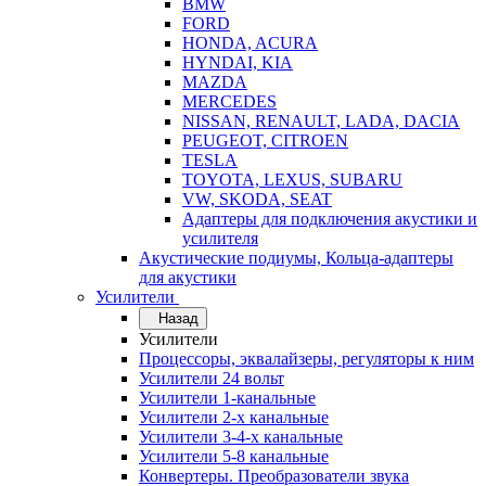
BMW
FORD
HONDA, ACURA
HYNDAI, KIA
MAZDA
MERCEDES
NISSAN, RENAULT, LADA, DACIA
PEUGEOT, CITROEN
TESLA
TOYOTA, LEXUS, SUBARU
VW, SKODA, SEAT
Адаптеры для подключения акустики и
усилителя
Акустические подиумы, Кольца-адаптеры
для акустики
Усилители
Назад
Усилители
Процессоры, эквалайзеры, регуляторы к ним
Усилители 24 вольт
Усилители 1-канальные
Усилители 2-х канальные
Усилители 3-4-х канальные
Усилители 5-8 канальные
Конвертеры. Преобразователи звука