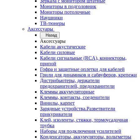
Зеркала с монитором штатные
Мониторы в подголовник
Мониторы потолочные
Наушники
ТВ-тюнеры
Аксессуары
Назад
Аксессуары
Кабели акустические
Кабели силовые
Кабели сигнальные (RCA), коннекторы,
припой
Гофра и защитные оплетки для кабелей
Грили для динамиков и сабвуферов, крепежи
Дистрибьютеры, держатели
предохранителей, предохранители
Клеммы аккумуляторные
Клеммы, контакты, соеденители
Винилы, карпет
Зарядные устройства.Разветвители
прикуривателя
Клей, изоленты, стяжки, термоусадочная
трубка
Наборы для подключения усилителей
Конденсаторы, аккумуляторы, вольтметры