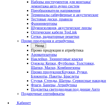
Наборы инструментов для монтажа/
демонтажа авто аудио систем
Преобразователи напряжения
Терминалы сабвуферные и акустические
Тестовые диски, правила
Фазоинверторы
Шумоизоляция, акустические линзы
Оптические кабели TosLink
Сетки, радиаторные решетки
Промо продукция и атрибутика
Назад
Промо продукция и атрибутика
Ароматизаторы
Наклейки, Тюнинговые краски
Одежда: Кепки, Футболки, Толстовки,
Шапки, Маски, Комбинезоны
Промо продукция:Кружки, Ручки,
Блокноты, Пакеты, Браслеты
Стулья, Стенды, Шатры, Сервисные накидки
Флаги, Банеры, Атрибутика
Подсветка светодиодная под днище Авто
Подарочные сертификаты
Кабинет