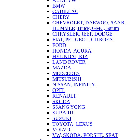
AUDI, VW
BMW
CADILLAC
CHERY
CHEVROLET, DAEWOO, SAAB,
HUMMER, Buick, GMC, Saturn
CHRYSLER, JEEP, DODGE
FIAT, PEUGEOT, CITROEN
FORD
HONDA, ACURA
HYUNDAI, KIA
LAND ROVER
MAZDA
MERCEDES
MITSUBISHI
NISSAN, INFINITY
OPEL
RENAULT
SKODA
SSANG YONG
SUBARU
SUZUKI
TOYOTA, LEXUS
VOLVO
VW, SKODA, PORSHE, SEAT