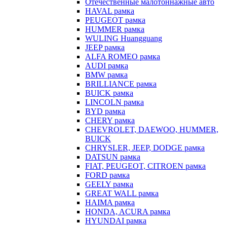
Отечественные малотоннажные авто
HAVAL рамка
PEUGEOT рамка
HUMMER рамка
WULING Huangguang
JEEP рамка
ALFA ROMEO рамка
AUDI рамка
BMW рамка
BRILLIANCE рамка
BUICK рамка
LINCOLN рамка
BYD рамка
CHERY рамка
CHEVROLET, DAEWOO, HUMMER,
BUICK
CHRYSLER, JEEP, DODGE рамка
DATSUN рамка
FIAT, PEUGEOT, CITROEN рамка
FORD рамка
GEELY рамка
GREAT WALL рамка
HAIMA рамка
HONDA, ACURA рамка
HYUNDAI рамка