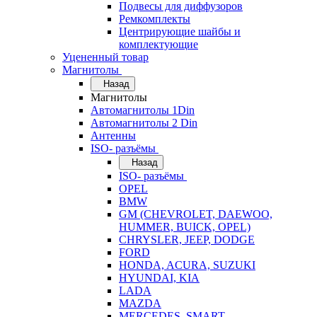
Подвесы для диффузоров
Ремкомплекты
Центрирующие шайбы и
комплектующие
Уцененный товар
Магнитолы
Назад
Магнитолы
Автомагнитолы 1Din
Автомагнитолы 2 Din
Антенны
ISO- разъёмы
Назад
ISO- разъёмы
OPEL
BMW
GM (CHEVROLET, DAEWOO,
HUMMER, BUICK, OPEL)
CHRYSLER, JEEP, DODGE
FORD
HONDA, ACURA, SUZUKI
HYUNDAI, KIA
LADA
MAZDA
MERCEDES, SMART