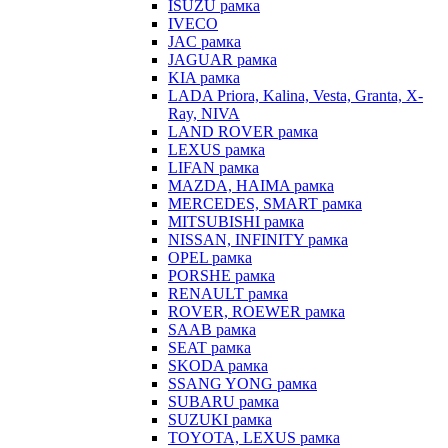
ISUZU рамка
IVECO
JAC рамка
JAGUAR рамка
KIA рамка
LADA Priora, Kalina, Vesta, Granta, X-
Ray, NIVA
LAND ROVER рамка
LEXUS рамка
LIFAN рамка
MAZDA, HAIMA рамка
MERCEDES, SMART рамка
MITSUBISHI рамка
NISSAN, INFINITY рамка
OPEL рамка
PORSHE рамка
RENAULT рамка
ROVER, ROEWER рамка
SAAB рамка
SEAT рамка
SKODA рамка
SSANG YONG рамка
SUBARU рамка
SUZUKI рамка
TOYOTA, LEXUS рамка