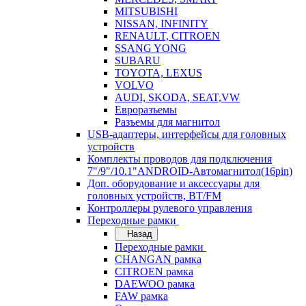
MITSUBISHI
NISSAN, INFINITY
RENAULT, CITROEN
SSANG YONG
SUBARU
TOYOTA, LEXUS
VOLVO
AUDI, SKODA, SEAT,VW
Евроразъемы
Разъемы для магнитол
USB-адаптеры, интерфейсы для головных
устройств
Комплекты проводов для подключения
7"/9"/10.1"ANDROID-Автомагнитол(16pin)
Доп. оборудование и аксессуары для
головных устройств, BT/FM
Контроллеры рулевого управления
Переходные рамки
Назад
Переходные рамки
CHANGAN рамка
CITROEN рамка
DAEWOO рамка
FAW рамка