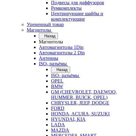
Подвесы для диффузоров
Ремкомплекты
Центрирующие шайбы и
комплектующие
Уцененный товар
Магнитолы
Назад
Магнитолы
Автомагнитолы 1Din
Автомагнитолы 2 Din
Антенны
ISO- разъёмы
Назад
ISO- разъёмы
OPEL
BMW
GM (CHEVROLET, DAEWOO,
HUMMER, BUICK, OPEL)
CHRYSLER, JEEP, DODGE
FORD
HONDA, ACURA, SUZUKI
HYUNDAI, KIA
LADA
MAZDA
MERCEDES, SMART