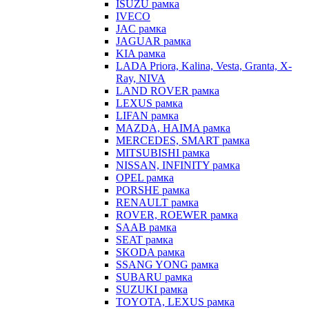
ISUZU рамка
IVECO
JAC рамка
JAGUAR рамка
KIA рамка
LADA Priora, Kalina, Vesta, Granta, X-
Ray, NIVA
LAND ROVER рамка
LEXUS рамка
LIFAN рамка
MAZDA, HAIMA рамка
MERCEDES, SMART рамка
MITSUBISHI рамка
NISSAN, INFINITY рамка
OPEL рамка
PORSHE рамка
RENAULT рамка
ROVER, ROEWER рамка
SAAB рамка
SEAT рамка
SKODA рамка
SSANG YONG рамка
SUBARU рамка
SUZUKI рамка
TOYOTA, LEXUS рамка