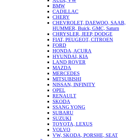
AUDI, VW
BMW
CADILLAC
CHERY
CHEVROLET, DAEWOO, SAAB,
HUMMER, Buick, GMC, Saturn
CHRYSLER, JEEP, DODGE
FIAT, PEUGEOT, CITROEN
FORD
HONDA, ACURA
HYUNDAI, KIA
LAND ROVER
MAZDA
MERCEDES
MITSUBISHI
NISSAN, INFINITY
OPEL
RENAULT
SKODA
SSANG YONG
SUBARU
SUZUKI
TOYOTA, LEXUS
VOLVO
VW, SKODA, PORSHE, SEAT