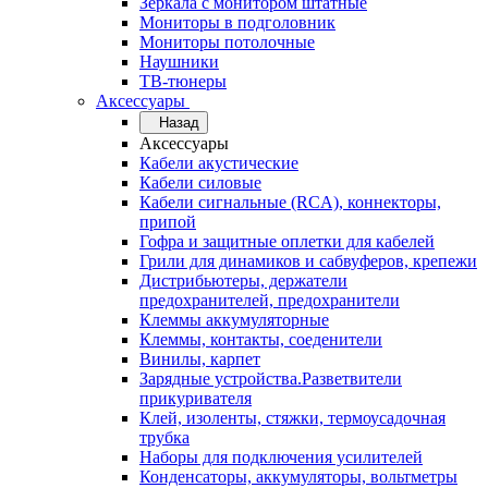
Зеркала с монитором штатные
Мониторы в подголовник
Мониторы потолочные
Наушники
ТВ-тюнеры
Аксессуары
Назад
Аксессуары
Кабели акустические
Кабели силовые
Кабели сигнальные (RCA), коннекторы,
припой
Гофра и защитные оплетки для кабелей
Грили для динамиков и сабвуферов, крепежи
Дистрибьютеры, держатели
предохранителей, предохранители
Клеммы аккумуляторные
Клеммы, контакты, соеденители
Винилы, карпет
Зарядные устройства.Разветвители
прикуривателя
Клей, изоленты, стяжки, термоусадочная
трубка
Наборы для подключения усилителей
Конденсаторы, аккумуляторы, вольтметры