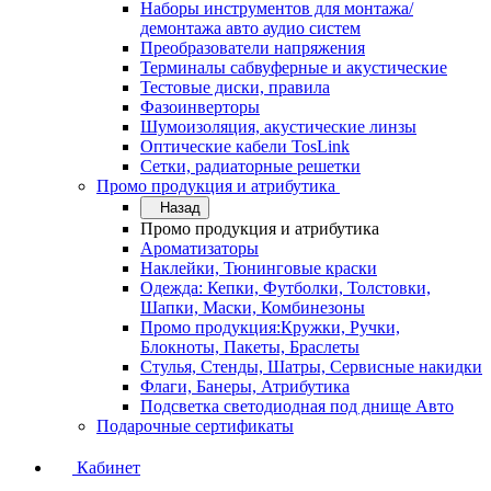
Наборы инструментов для монтажа/
демонтажа авто аудио систем
Преобразователи напряжения
Терминалы сабвуферные и акустические
Тестовые диски, правила
Фазоинверторы
Шумоизоляция, акустические линзы
Оптические кабели TosLink
Сетки, радиаторные решетки
Промо продукция и атрибутика
Назад
Промо продукция и атрибутика
Ароматизаторы
Наклейки, Тюнинговые краски
Одежда: Кепки, Футболки, Толстовки,
Шапки, Маски, Комбинезоны
Промо продукция:Кружки, Ручки,
Блокноты, Пакеты, Браслеты
Стулья, Стенды, Шатры, Сервисные накидки
Флаги, Банеры, Атрибутика
Подсветка светодиодная под днище Авто
Подарочные сертификаты
Кабинет