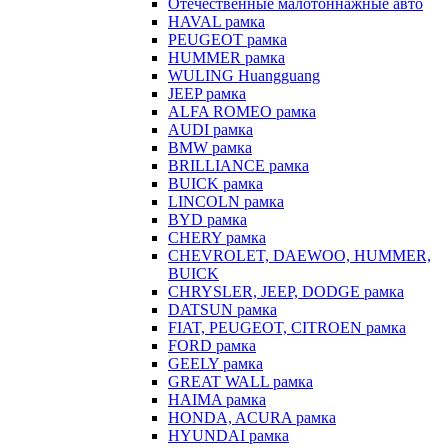
Отечественные малотоннажные авто
HAVAL рамка
PEUGEOT рамка
HUMMER рамка
WULING Huangguang
JEEP рамка
ALFA ROMEO рамка
AUDI рамка
BMW рамка
BRILLIANCE рамка
BUICK рамка
LINCOLN рамка
BYD рамка
CHERY рамка
CHEVROLET, DAEWOO, HUMMER,
BUICK
CHRYSLER, JEEP, DODGE рамка
DATSUN рамка
FIAT, PEUGEOT, CITROEN рамка
FORD рамка
GEELY рамка
GREAT WALL рамка
HAIMA рамка
HONDA, ACURA рамка
HYUNDAI рамка