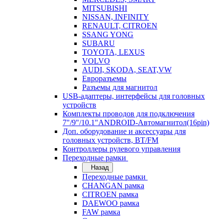
MITSUBISHI
NISSAN, INFINITY
RENAULT, CITROEN
SSANG YONG
SUBARU
TOYOTA, LEXUS
VOLVO
AUDI, SKODA, SEAT,VW
Евроразъемы
Разъемы для магнитол
USB-адаптеры, интерфейсы для головных
устройств
Комплекты проводов для подключения
7"/9"/10.1"ANDROID-Автомагнитол(16pin)
Доп. оборудование и аксессуары для
головных устройств, BT/FM
Контроллеры рулевого управления
Переходные рамки
Назад
Переходные рамки
CHANGAN рамка
CITROEN рамка
DAEWOO рамка
FAW рамка