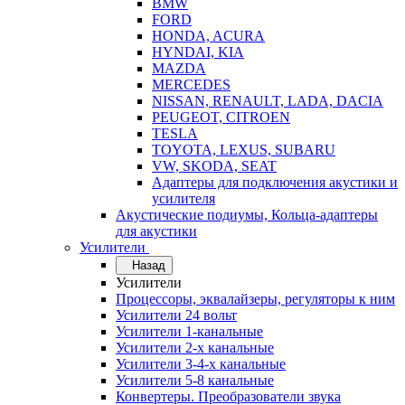
BMW
FORD
HONDA, ACURA
HYNDAI, KIA
MAZDA
MERCEDES
NISSAN, RENAULT, LADA, DACIA
PEUGEOT, CITROEN
TESLA
TOYOTA, LEXUS, SUBARU
VW, SKODA, SEAT
Адаптеры для подключения акустики и
усилителя
Акустические подиумы, Кольца-адаптеры
для акустики
Усилители
Назад
Усилители
Процессоры, эквалайзеры, регуляторы к ним
Усилители 24 вольт
Усилители 1-канальные
Усилители 2-х канальные
Усилители 3-4-х канальные
Усилители 5-8 канальные
Конвертеры. Преобразователи звука