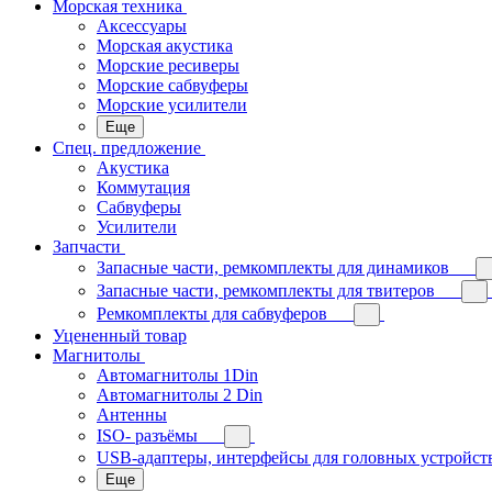
Морская техника
Аксессуары
Морская акустика
Морские ресиверы
Морские сабвуферы
Морские усилители
Еще
Спец. предложение
Акустика
Коммутация
Сабвуферы
Усилители
Запчасти
Запасные части, ремкомплекты для динамиков
Запасные части, ремкомплекты для твитеров
Ремкомплекты для сабвуферов
Уцененный товар
Магнитолы
Автомагнитолы 1Din
Автомагнитолы 2 Din
Антенны
ISO- разъёмы
USB-адаптеры, интерфейсы для головных устройст
Еще