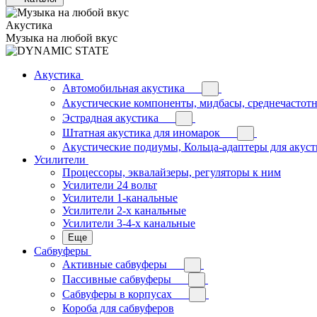
Акустика
Музыка на любой вкус
Акустика
Автомобильная акустика
Акустические компоненты, мидбасы, среднечастотн
Эстрадная акустика
Штатная акустика для иномарок
Акустические подиумы, Кольца-адаптеры для акус
Усилители
Процессоры, эквалайзеры, регуляторы к ним
Усилители 24 вольт
Усилители 1-канальные
Усилители 2-х канальные
Усилители 3-4-х канальные
Еще
Сабвуферы
Активные сабвуферы
Пассивные сабвуферы
Сабвуферы в корпусах
Короба для сабвуферов