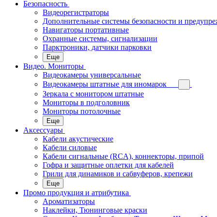
Безопасность
Видеорегистраторы
Дополнительные системы безопасности и предупр
Навигаторы портативные
Охранные системы, сигнализации
Парктроники, датчики парковки
Еще
Видео. Мониторы
Видеокамеры универсальные
Видеокамеры штатные для иномарок
Зеркала с монитором штатные
Мониторы в подголовник
Мониторы потолочные
Еще
Аксессуары
Кабели акустические
Кабели силовые
Кабели сигнальные (RCA), коннекторы, припой
Гофра и защитные оплетки для кабелей
Грили для динамиков и сабвуферов, крепежи
Еще
Промо продукция и атрибутика
Ароматизаторы
Наклейки, Тюнинговые краски