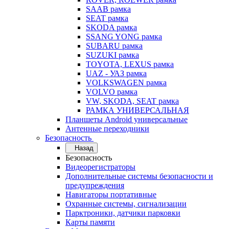
SAAB рамка
SEAT рамка
SKODA рамка
SSANG YONG рамка
SUBARU рамка
SUZUKI рамка
TOYOTA, LEXUS рамка
UAZ - УАЗ рамка
VOLKSWAGEN рамка
VOLVO рамка
VW, SKODA, SEAT рамка
РАМКА УНИВЕРСАЛЬНАЯ
Планшеты Android универсальные
Антенные переходники
Безопасность
Назад
Безопасность
Видеорегистраторы
Дополнительные системы безопасности и
предупреждения
Навигаторы портативные
Охранные системы, сигнализации
Парктроники, датчики парковки
Карты памяти