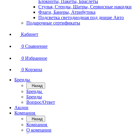
Блокноты, Пакеты, Браслеты
Стулья, Стенды, Шатры, Сервисные накидки
Флаги, Банеры, Атрибутика
Подсветка светодиодная под днище Авто
Подарочные сертификаты
Кабинет
0
Сравнение
0
Избранное
0
Корзина
Бренды
Назад
Бренды
Бренды
Вопрос/Ответ
Акции
Компания
Назад
Компания
О компании