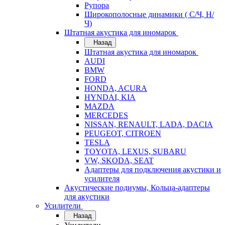
Рупора
Широкополосные динамики ( С/Ч, Н/
Ч)
Штатная акустика для иномарок
Назад
Штатная акустика для иномарок
AUDI
BMW
FORD
HONDA, ACURA
HYNDAI, KIA
MAZDA
MERCEDES
NISSAN, RENAULT, LADA, DACIA
PEUGEOT, CITROEN
TESLA
TOYOTA, LEXUS, SUBARU
VW, SKODA, SEAT
Адаптеры для подключения акустики и
усилителя
Акустические подиумы, Кольца-адаптеры
для акустики
Усилители
Назад