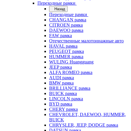
Переходные рамки
Назад
Переходные рамки
CHANGAN рамка
CITROEN рамка
DAEWOO рамка
FAW рамка
Отечественные малотоннажные авто
HAVAL рамка
PEUGEOT рамка
HUMMER рамка
WULING Huangguang
JEEP рамка
ALFA ROMEO рамка
AUDI рамка
BMW рамка
BRILLIANCE рамка
BUICK рамка
LINCOLN рамка
BYD рамка
CHERY рамка
CHEVROLET, DAEWOO, HUMMER,
BUICK
CHRYSLER, JEEP, DODGE рамка
DATSUN рамка