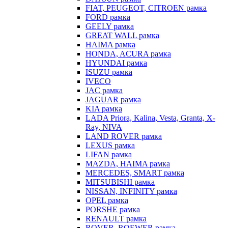
FIAT, PEUGEOT, CITROEN рамка
FORD рамка
GEELY рамка
GREAT WALL рамка
HAIMA рамка
HONDA, ACURA рамка
HYUNDAI рамка
ISUZU рамка
IVECO
JAC рамка
JAGUAR рамка
KIA рамка
LADA Priora, Kalina, Vesta, Granta, X-
Ray, NIVA
LAND ROVER рамка
LEXUS рамка
LIFAN рамка
MAZDA, HAIMA рамка
MERCEDES, SMART рамка
MITSUBISHI рамка
NISSAN, INFINITY рамка
OPEL рамка
PORSHE рамка
RENAULT рамка
ROVER, ROEWER рамка