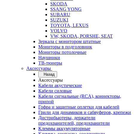
SKODA
SSANG YONG
SUBARU
SUZUKI
TOYOTA, LEXUS
VOLVO
VW, SKODA, PORSHE, SEAT
Зеркала с монитором штатные
Мониторы в подголовник
Мониторы потолочные
Наушники
ТВ-тюнеры
Аксессуары
Назад
Аксессуары
Кабели акустические
Кабели силовые
Кабели сигнальные (RCA), коннекторы,
припой
Гофра и защитные оплетки для кабелей
Грили для динамиков и сабвуферов, крепежи
Дистрибьютеры, держатели
предохранителей, предохранители
Клеммы аккумуляторные
Клеммы, контакты, соеденители