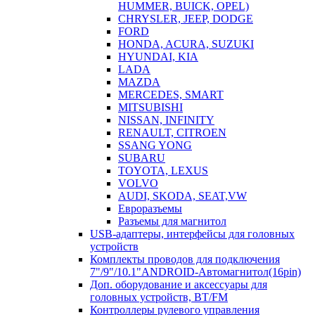
HUMMER, BUICK, OPEL)
CHRYSLER, JEEP, DODGE
FORD
HONDA, ACURA, SUZUKI
HYUNDAI, KIA
LADA
MAZDA
MERCEDES, SMART
MITSUBISHI
NISSAN, INFINITY
RENAULT, CITROEN
SSANG YONG
SUBARU
TOYOTA, LEXUS
VOLVO
AUDI, SKODA, SEAT,VW
Евроразъемы
Разъемы для магнитол
USB-адаптеры, интерфейсы для головных
устройств
Комплекты проводов для подключения
7"/9"/10.1"ANDROID-Автомагнитол(16pin)
Доп. оборудование и аксессуары для
головных устройств, BT/FM
Контроллеры рулевого управления