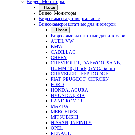
Видео. Мониторы
Назад
Видео. Мониторы
Видеокамеры универсальные
Видеокамеры штатные для иномарок
Назад
Видеокамеры штатные для иномарок
AUDI, VW
BMW
CADILLAC
CHERY
CHEVROLET, DAEWOO, SAAB,
HUMMER, Buick, GMC, Saturn
CHRYSLER, JEEP, DODGE
FIAT, PEUGEOT, CITROEN
FORD
HONDA, ACURA
HYUNDAI, KIA
LAND ROVER
MAZDA
MERCEDES
MITSUBISHI
NISSAN, INFINITY
OPEL
RENAULT