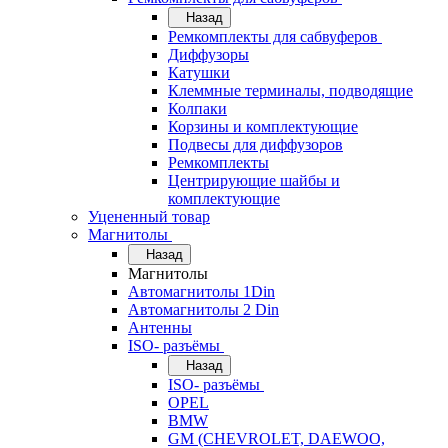
Назад
Ремкомплекты для сабвуферов
Диффузоры
Катушки
Клеммные терминалы, подводящие
Колпаки
Корзины и комплектующие
Подвесы для диффузоров
Ремкомплекты
Центрирующие шайбы и
комплектующие
Уцененный товар
Магнитолы
Назад
Магнитолы
Автомагнитолы 1Din
Автомагнитолы 2 Din
Антенны
ISO- разъёмы
Назад
ISO- разъёмы
OPEL
BMW
GM (CHEVROLET, DAEWOO,