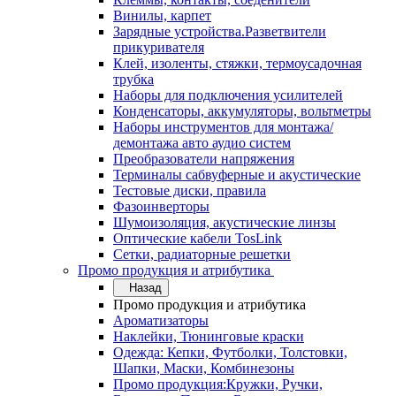
Винилы, карпет
Зарядные устройства.Разветвители
прикуривателя
Клей, изоленты, стяжки, термоусадочная
трубка
Наборы для подключения усилителей
Конденсаторы, аккумуляторы, вольтметры
Наборы инструментов для монтажа/
демонтажа авто аудио систем
Преобразователи напряжения
Терминалы сабвуферные и акустические
Тестовые диски, правила
Фазоинверторы
Шумоизоляция, акустические линзы
Оптические кабели TosLink
Сетки, радиаторные решетки
Промо продукция и атрибутика
Назад
Промо продукция и атрибутика
Ароматизаторы
Наклейки, Тюнинговые краски
Одежда: Кепки, Футболки, Толстовки,
Шапки, Маски, Комбинезоны
Промо продукция:Кружки, Ручки,