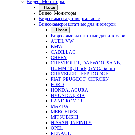
Видео. Мониторы
Назад
Видео. Мониторы
Видеокамеры универсальные
Видеокамеры штатные для иномарок
Назад
Видеокамеры штатные для иномарок
AUDI, VW
BMW
CADILLAC
CHERY
CHEVROLET, DAEWOO, SAAB,
HUMMER, Buick, GMC, Saturn
CHRYSLER, JEEP, DODGE
FIAT, PEUGEOT, CITROEN
FORD
HONDA, ACURA
HYUNDAI, KIA
LAND ROVER
MAZDA
MERCEDES
MITSUBISHI
NISSAN, INFINITY
OPEL
RENAULT