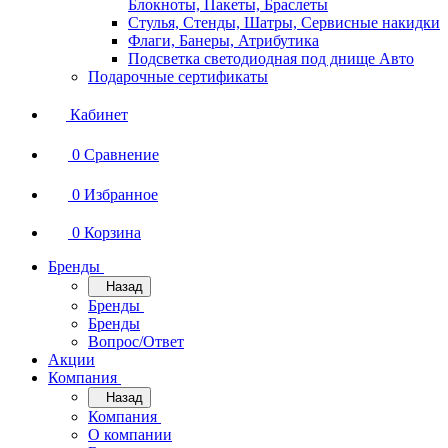
Блокноты, Пакеты, Браслеты
Стулья, Стенды, Шатры, Сервисные накидки
Флаги, Банеры, Атрибутика
Подсветка светодиодная под днище Авто
Подарочные сертификаты
Кабинет
0
Сравнение
0
Избранное
0
Корзина
Бренды
Назад
Бренды
Бренды
Вопрос/Ответ
Акции
Компания
Назад
Компания
О компании