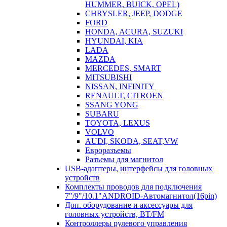
HUMMER, BUICK, OPEL)
CHRYSLER, JEEP, DODGE
FORD
HONDA, ACURA, SUZUKI
HYUNDAI, KIA
LADA
MAZDA
MERCEDES, SMART
MITSUBISHI
NISSAN, INFINITY
RENAULT, CITROEN
SSANG YONG
SUBARU
TOYOTA, LEXUS
VOLVO
AUDI, SKODA, SEAT,VW
Евроразъемы
Разъемы для магнитол
USB-адаптеры, интерфейсы для головных
устройств
Комплекты проводов для подключения
7"/9"/10.1"ANDROID-Автомагнитол(16pin)
Доп. оборудование и аксессуары для
головных устройств, BT/FM
Контроллеры рулевого управления