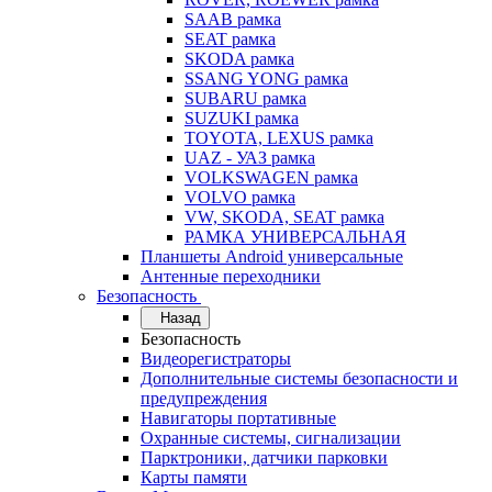
SAAB рамка
SEAT рамка
SKODA рамка
SSANG YONG рамка
SUBARU рамка
SUZUKI рамка
TOYOTA, LEXUS рамка
UAZ - УАЗ рамка
VOLKSWAGEN рамка
VOLVO рамка
VW, SKODA, SEAT рамка
РАМКА УНИВЕРСАЛЬНАЯ
Планшеты Android универсальные
Антенные переходники
Безопасность
Назад
Безопасность
Видеорегистраторы
Дополнительные системы безопасности и
предупреждения
Навигаторы портативные
Охранные системы, сигнализации
Парктроники, датчики парковки
Карты памяти