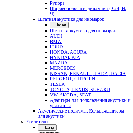
Рупора
Широкополосные динамики ( С/Ч, Н/
Ч)
Штатная акустика для иномарок
Назад
Штатная акустика для иномарок
AUDI
BMW
FORD
HONDA, ACURA
HYNDAI, KIA
MAZDA
MERCEDES
NISSAN, RENAULT, LADA, DACIA
PEUGEOT, CITROEN
TESLA
TOYOTA, LEXUS, SUBARU
VW, SKODA, SEAT
Адаптеры для подключения акустики и
усилителя
Акустические подиумы, Кольца-адаптеры
для акустики
Усилители
Назад