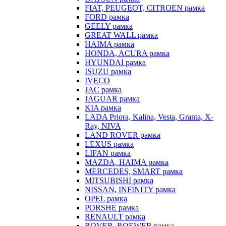
FIAT, PEUGEOT, CITROEN рамка
FORD рамка
GEELY рамка
GREAT WALL рамка
HAIMA рамка
HONDA, ACURA рамка
HYUNDAI рамка
ISUZU рамка
IVECO
JAC рамка
JAGUAR рамка
KIA рамка
LADA Priora, Kalina, Vesta, Granta, X-
Ray, NIVA
LAND ROVER рамка
LEXUS рамка
LIFAN рамка
MAZDA, HAIMA рамка
MERCEDES, SMART рамка
MITSUBISHI рамка
NISSAN, INFINITY рамка
OPEL рамка
PORSHE рамка
RENAULT рамка
ROVER, ROEWER рамка