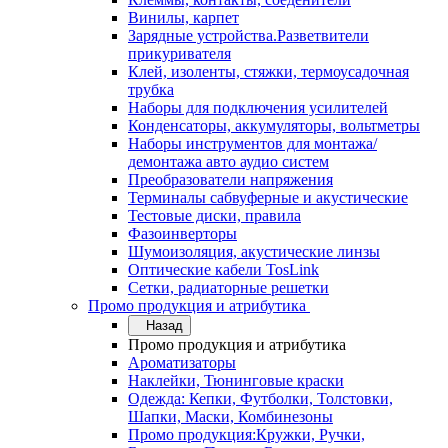
Винилы, карпет
Зарядные устройства.Разветвители
прикуривателя
Клей, изоленты, стяжки, термоусадочная
трубка
Наборы для подключения усилителей
Конденсаторы, аккумуляторы, вольтметры
Наборы инструментов для монтажа/
демонтажа авто аудио систем
Преобразователи напряжения
Терминалы сабвуферные и акустические
Тестовые диски, правила
Фазоинверторы
Шумоизоляция, акустические линзы
Оптические кабели TosLink
Сетки, радиаторные решетки
Промо продукция и атрибутика
Назад
Промо продукция и атрибутика
Ароматизаторы
Наклейки, Тюнинговые краски
Одежда: Кепки, Футболки, Толстовки,
Шапки, Маски, Комбинезоны
Промо продукция:Кружки, Ручки,