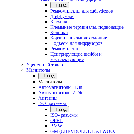
Назад
Ремкомплекты для сабвуферов
Диффузоры
Катушки
Клеммные терминалы, подводящие
Колпаки
Корзины и комплектующие
Подвесы для диффузоров
Ремкомплекты
Центрирующие шайбы и
комплектующие
Уцененный товар
Магнитолы
Назад
Магнитолы
Автомагнитолы 1Din
Автомагнитолы 2 Din
Антенны
ISO- разъёмы
Назад
ISO- разъёмы
OPEL
BMW
GM (CHEVROLET, DAEWOO,