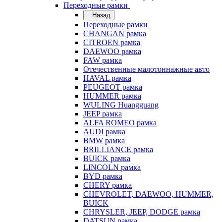
Переходные рамки
Назад
Переходные рамки
CHANGAN рамка
CITROEN рамка
DAEWOO рамка
FAW рамка
Отечественные малотоннажные авто
HAVAL рамка
PEUGEOT рамка
HUMMER рамка
WULING Huangguang
JEEP рамка
ALFA ROMEO рамка
AUDI рамка
BMW рамка
BRILLIANCE рамка
BUICK рамка
LINCOLN рамка
BYD рамка
CHERY рамка
CHEVROLET, DAEWOO, HUMMER,
BUICK
CHRYSLER, JEEP, DODGE рамка
DATSUN рамка