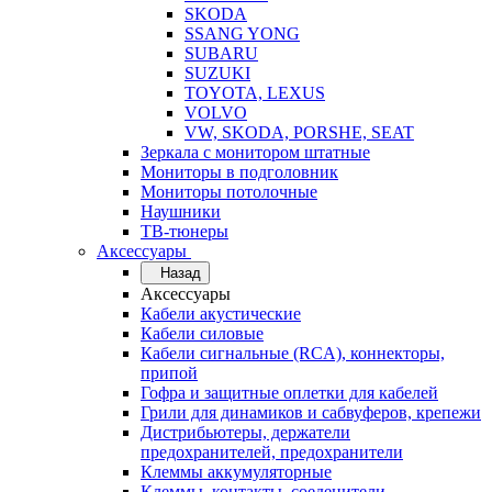
SKODA
SSANG YONG
SUBARU
SUZUKI
TOYOTA, LEXUS
VOLVO
VW, SKODA, PORSHE, SEAT
Зеркала с монитором штатные
Мониторы в подголовник
Мониторы потолочные
Наушники
ТВ-тюнеры
Аксессуары
Назад
Аксессуары
Кабели акустические
Кабели силовые
Кабели сигнальные (RCA), коннекторы,
припой
Гофра и защитные оплетки для кабелей
Грили для динамиков и сабвуферов, крепежи
Дистрибьютеры, держатели
предохранителей, предохранители
Клеммы аккумуляторные
Клеммы, контакты, соеденители