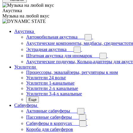
Акустика
Музыка на любой вкус
Акустика
Автомобильная акустика
Акустические компоненты, мидбасы, среднечастотн
Эстрадная акустика
Штатная акустика для иномарок
Акустические подиумы, Кольца-адаптеры для акус
Усилители
Процессоры, эквалайзеры, регуляторы к ним
Усилители 24 вольт
Усилители 1-канальные
Усилители 2-х канальные
Усилители 3-4-х канальные
Еще
Сабвуферы
Активные сабвуферы
Пассивные сабвуферы
Сабвуферы в корпусах
Короба для сабвуферов