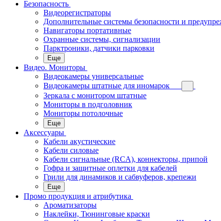
Безопасность
Видеорегистраторы
Дополнительные системы безопасности и предупр
Навигаторы портативные
Охранные системы, сигнализации
Парктроники, датчики парковки
Еще
Видео. Мониторы
Видеокамеры универсальные
Видеокамеры штатные для иномарок
Зеркала с монитором штатные
Мониторы в подголовник
Мониторы потолочные
Еще
Аксессуары
Кабели акустические
Кабели силовые
Кабели сигнальные (RCA), коннекторы, припой
Гофра и защитные оплетки для кабелей
Грили для динамиков и сабвуферов, крепежи
Еще
Промо продукция и атрибутика
Ароматизаторы
Наклейки, Тюнинговые краски