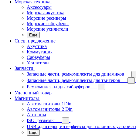
Морская техника
Аксессуары
Морская акустика
Морские ресиверы
Морские сабвуферы
Морские усилители
Еще
Спец. предложение
Акустика
Коммутация
Сабвуферы
Усилители
Запчасти
Запасные части, ремкомплекты для динамиков
Запасные части, ремкомплекты для твитеров
Ремкомплекты для сабвуферов
Уцененный товар
Магнитолы
Автомагнитолы 1Din
Автомагнитолы 2 Din
Антенны
ISO- разъёмы
USB-адаптеры, интерфейсы для головных устройст
Еще