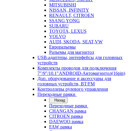
MITSUBISHI
NISSAN, INFINITY
RENAULT, CITROEN
SSANG YONG
SUBARU
TOYOTA, LEXUS
VOLVO
AUDI, SKODA, SEAT,VW
Евроразъемы
Разъемы для магнитол
USB-адаптеры, интерфейсы для головных
устройств
Комплекты проводов для подключения
7"/9"/10.1"ANDROID-Автомагнитол(16pin)
Доп. оборудование и аксессуары для
головных устройств, BT/FM
Контроллеры рулевого управления
Переходные рамки
Назад
Переходные рамки
CHANGAN рамка
CITROEN рамка
DAEWOO рамка
FAW рамка