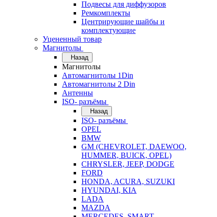
Подвесы для диффузоров
Ремкомплекты
Центрирующие шайбы и
комплектующие
Уцененный товар
Магнитолы
Назад
Магнитолы
Автомагнитолы 1Din
Автомагнитолы 2 Din
Антенны
ISO- разъёмы
Назад
ISO- разъёмы
OPEL
BMW
GM (CHEVROLET, DAEWOO,
HUMMER, BUICK, OPEL)
CHRYSLER, JEEP, DODGE
FORD
HONDA, ACURA, SUZUKI
HYUNDAI, KIA
LADA
MAZDA
MERCEDES, SMART