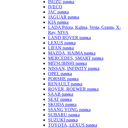
ISUZU рамка
IVECO
JAC рамка
JAGUAR рамка
KIA рамка
LADA Priora, Kalina, Vesta, Granta, X-
Ray, NIVA
LAND ROVER рамка
LEXUS рамка
LIFAN рамка
MAZDA, HAIMA рамка
MERCEDES, SMART рамка
MITSUBISHI рамка
NISSAN, INFINITY рамка
OPEL рамка
PORSHE рамка
RENAULT рамка
ROVER, ROEWER рамка
SAAB рамка
SEAT рамка
SKODA рамка
SSANG YONG рамка
SUBARU рамка
SUZUKI рамка
TOYOTA, LEXUS рамка