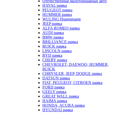
Отечественные малотоннажные авто
HAVAL рамка
PEUGEOT рамка
HUMMER рамка
WULING Huangguang
JEEP рамка
ALFA ROMEO рамка
AUDI рамка
BMW рамка
BRILLIANCE рамка
BUICK рамка
LINCOLN рамка
BYD рамка
CHERY рамка
CHEVROLET, DAEWOO, HUMMER,
BUICK
CHRYSLER, JEEP, DODGE рамка
DATSUN рамка
FIAT, PEUGEOT, CITROEN рамка
FORD рамка
GEELY рамка
GREAT WALL рамка
HAIMA рамка
HONDA, ACURA рамка
HYUNDAI рамка