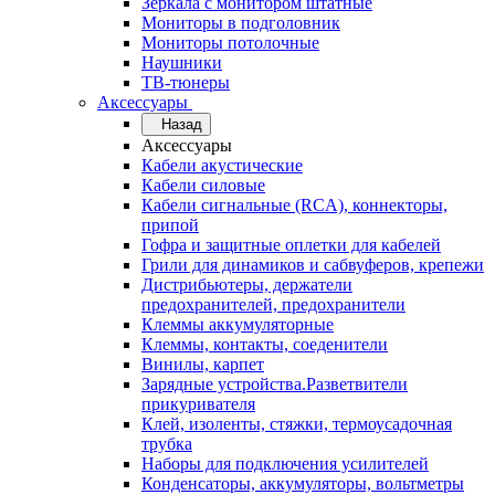
Зеркала с монитором штатные
Мониторы в подголовник
Мониторы потолочные
Наушники
ТВ-тюнеры
Аксессуары
Назад
Аксессуары
Кабели акустические
Кабели силовые
Кабели сигнальные (RCA), коннекторы,
припой
Гофра и защитные оплетки для кабелей
Грили для динамиков и сабвуферов, крепежи
Дистрибьютеры, держатели
предохранителей, предохранители
Клеммы аккумуляторные
Клеммы, контакты, соеденители
Винилы, карпет
Зарядные устройства.Разветвители
прикуривателя
Клей, изоленты, стяжки, термоусадочная
трубка
Наборы для подключения усилителей
Конденсаторы, аккумуляторы, вольтметры