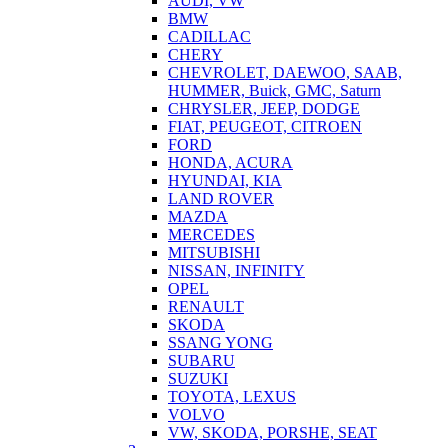
AUDI, VW
BMW
CADILLAC
CHERY
CHEVROLET, DAEWOO, SAAB,
HUMMER, Buick, GMC, Saturn
CHRYSLER, JEEP, DODGE
FIAT, PEUGEOT, CITROEN
FORD
HONDA, ACURA
HYUNDAI, KIA
LAND ROVER
MAZDA
MERCEDES
MITSUBISHI
NISSAN, INFINITY
OPEL
RENAULT
SKODA
SSANG YONG
SUBARU
SUZUKI
TOYOTA, LEXUS
VOLVO
VW, SKODA, PORSHE, SEAT