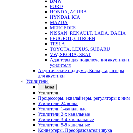
BMW
FORD
HONDA, ACURA
HYNDAI, KIA
MAZDA
MERCEDES
NISSAN, RENAULT, LADA, DACIA
PEUGEOT, CITROEN
TESLA
TOYOTA, LEXUS, SUBARU
VW, SKODA, SEAT
Адаптеры для подключения акустики и
усилителя
Акустические подиумы, Кольца-адаптеры
для акустики
Усилители
Назад
Усилители
Процессоры, эквалайзеры, регуляторы к ним
Усилители 24 вольт
Усилители 1-канальные
Усилители 2-х канальные
Усилители 3-4-х канальные
Усилители 5-8 канальные
Конвертеры. Преобразователи звука