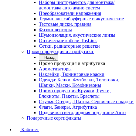
Наборы инструментов для монтажа/
демонтажа авто аудио систем
Преобразователи напряжения
Терминалы сабвуферные и акустические
Тестовые диски, правила
Фазоинверторы
Шумоизоляция, акустические линзы
Оптические кабели TosLink
Сетки, радиаторные решетки
Промо продукция и атрибутика
Назад
Промо продукция и атрибутика
Ароматизаторы
Наклейки, Тюнинговые краски
Одежда: Кепки, Футболки, Толстовки,
Шапки, Маски, Комбинезоны
Промо продукция:Кружки, Ручки,
Блокноты, Пакеты, Браслеты
Стулья, Стенды, Шатры, Сервисные накидки
Флаги, Банеры, Атрибутика
Подсветка светодиодная под днище Авто
Подарочные сертификаты
Кабинет