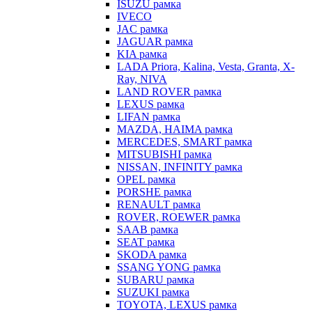
ISUZU рамка
IVECO
JAC рамка
JAGUAR рамка
KIA рамка
LADA Priora, Kalina, Vesta, Granta, X-
Ray, NIVA
LAND ROVER рамка
LEXUS рамка
LIFAN рамка
MAZDA, HAIMA рамка
MERCEDES, SMART рамка
MITSUBISHI рамка
NISSAN, INFINITY рамка
OPEL рамка
PORSHE рамка
RENAULT рамка
ROVER, ROEWER рамка
SAAB рамка
SEAT рамка
SKODA рамка
SSANG YONG рамка
SUBARU рамка
SUZUKI рамка
TOYOTA, LEXUS рамка