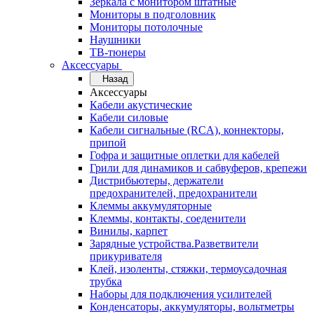
Зеркала с монитором штатные
Мониторы в подголовник
Мониторы потолочные
Наушники
ТВ-тюнеры
Аксессуары
Назад
Аксессуары
Кабели акустические
Кабели силовые
Кабели сигнальные (RCA), коннекторы,
припой
Гофра и защитные оплетки для кабелей
Грили для динамиков и сабвуферов, крепежи
Дистрибьютеры, держатели
предохранителей, предохранители
Клеммы аккумуляторные
Клеммы, контакты, соеденители
Винилы, карпет
Зарядные устройства.Разветвители
прикуривателя
Клей, изоленты, стяжки, термоусадочная
трубка
Наборы для подключения усилителей
Конденсаторы, аккумуляторы, вольтметры