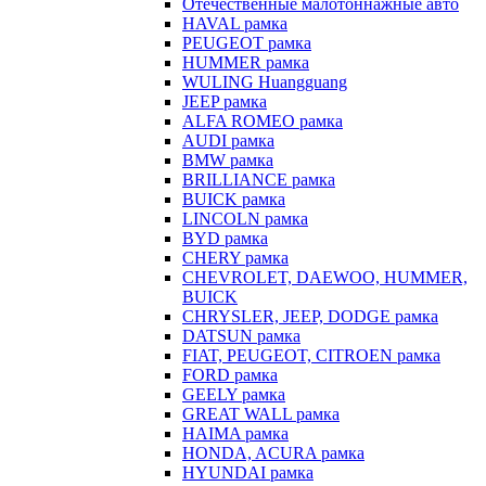
Отечественные малотоннажные авто
HAVAL рамка
PEUGEOT рамка
HUMMER рамка
WULING Huangguang
JEEP рамка
ALFA ROMEO рамка
AUDI рамка
BMW рамка
BRILLIANCE рамка
BUICK рамка
LINCOLN рамка
BYD рамка
CHERY рамка
CHEVROLET, DAEWOO, HUMMER,
BUICK
CHRYSLER, JEEP, DODGE рамка
DATSUN рамка
FIAT, PEUGEOT, CITROEN рамка
FORD рамка
GEELY рамка
GREAT WALL рамка
HAIMA рамка
HONDA, ACURA рамка
HYUNDAI рамка