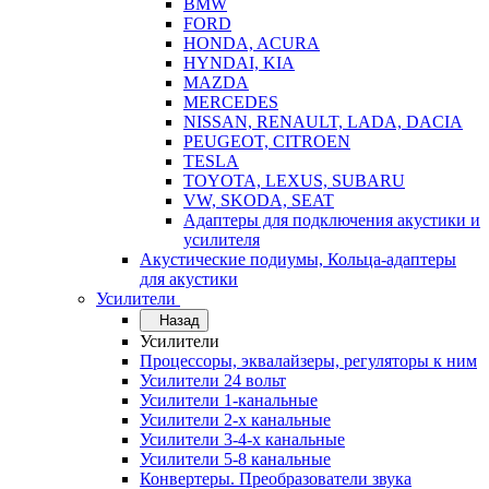
BMW
FORD
HONDA, ACURA
HYNDAI, KIA
MAZDA
MERCEDES
NISSAN, RENAULT, LADA, DACIA
PEUGEOT, CITROEN
TESLA
TOYOTA, LEXUS, SUBARU
VW, SKODA, SEAT
Адаптеры для подключения акустики и
усилителя
Акустические подиумы, Кольца-адаптеры
для акустики
Усилители
Назад
Усилители
Процессоры, эквалайзеры, регуляторы к ним
Усилители 24 вольт
Усилители 1-канальные
Усилители 2-х канальные
Усилители 3-4-х канальные
Усилители 5-8 канальные
Конвертеры. Преобразователи звука