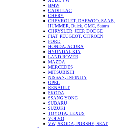
AUDI, VW
BMW
CADILLAC
CHERY
CHEVROLET, DAEWOO, SAAB,
HUMMER, Buick, GMC, Saturn
CHRYSLER, JEEP, DODGE
FIAT, PEUGEOT, CITROEN
FORD
HONDA, ACURA
HYUNDAI, KIA
LAND ROVER
MAZDA
MERCEDES
MITSUBISHI
NISSAN, INFINITY
OPEL
RENAULT
SKODA
SSANG YONG
SUBARU
SUZUKI
TOYOTA, LEXUS
VOLVO
VW, SKODA, PORSHE, SEAT