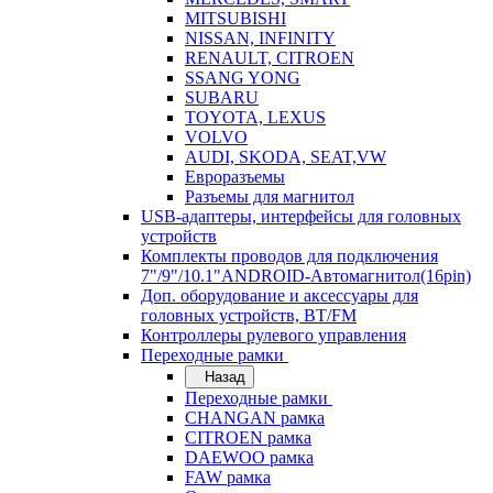
MITSUBISHI
NISSAN, INFINITY
RENAULT, CITROEN
SSANG YONG
SUBARU
TOYOTA, LEXUS
VOLVO
AUDI, SKODA, SEAT,VW
Евроразъемы
Разъемы для магнитол
USB-адаптеры, интерфейсы для головных
устройств
Комплекты проводов для подключения
7"/9"/10.1"ANDROID-Автомагнитол(16pin)
Доп. оборудование и аксессуары для
головных устройств, BT/FM
Контроллеры рулевого управления
Переходные рамки
Назад
Переходные рамки
CHANGAN рамка
CITROEN рамка
DAEWOO рамка
FAW рамка