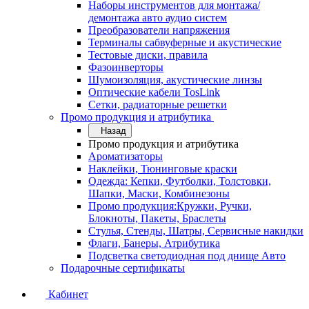
Наборы инструментов для монтажа/
демонтажа авто аудио систем
Преобразователи напряжения
Терминалы сабвуферные и акустические
Тестовые диски, правила
Фазоинверторы
Шумоизоляция, акустические линзы
Оптические кабели TosLink
Сетки, радиаторные решетки
Промо продукция и атрибутика
Назад
Промо продукция и атрибутика
Ароматизаторы
Наклейки, Тюнинговые краски
Одежда: Кепки, Футболки, Толстовки,
Шапки, Маски, Комбинезоны
Промо продукция:Кружки, Ручки,
Блокноты, Пакеты, Браслеты
Стулья, Стенды, Шатры, Сервисные накидки
Флаги, Банеры, Атрибутика
Подсветка светодиодная под днище Авто
Подарочные сертификаты
Кабинет