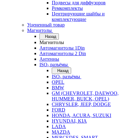
Подвесы для диффузоров
Ремкомплекты
Центрирующие шайбы и
комплектующие
Уцененный товар
Магнитолы
Назад
Магнитолы
Автомагнитолы 1Din
Автомагнитолы 2 Din
Антенны
ISO- разъёмы
Назад
ISO- разъёмы
OPEL
BMW
GM (CHEVROLET, DAEWOO,
HUMMER, BUICK, OPEL)
CHRYSLER, JEEP, DODGE
FORD
HONDA, ACURA, SUZUKI
HYUNDAI, KIA
LADA
MAZDA
MERCEDES, SMART