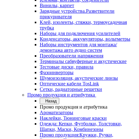
Винилы, карпет
Зарядные устройства.Разветвители
прикуривателя
Клей, изоленты, стяжки, термоусадочная
трубка
Наборы для подключения усилителей
Конденсаторы, аккумуляторы, вольтметры
Наборы инструментов для монтажа/
демонтажа авто аудио систем
Преобразователи напряжения
Терминалы сабвуферные и акустические
Тестовые диски, правила
Фазоинверторы
Шумоизоляция, акустические линзы
Оптические кабели TosLink
Сетки, радиаторные решетки
Промо продукция и атрибутика
Назад
Промо продукция и атрибутика
Ароматизаторы
Наклейки, Тюнинговые краски
Одежда: Кепки, Футболки, Толстовки,
Шапки, Маски, Комбинезоны
Промо продукция:Кружки, Ручки,