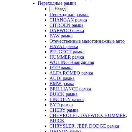
Переходные рамки
Назад
Переходные рамки
CHANGAN рамка
CITROEN рамка
DAEWOO рамка
FAW рамка
Отечественные малотоннажные авто
HAVAL рамка
PEUGEOT рамка
HUMMER рамка
WULING Huangguang
JEEP рамка
ALFA ROMEO рамка
AUDI рамка
BMW рамка
BRILLIANCE рамка
BUICK рамка
LINCOLN рамка
BYD рамка
CHERY рамка
CHEVROLET, DAEWOO, HUMMER,
BUICK
CHRYSLER, JEEP, DODGE рамка
DATSUN рамка