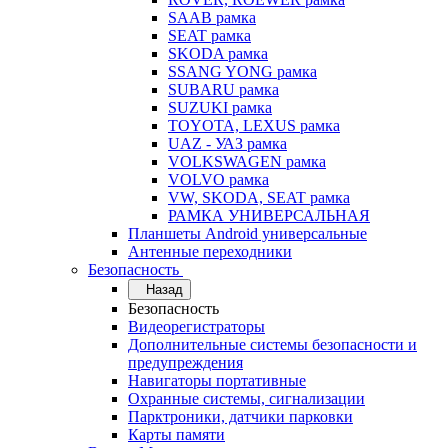
SAAB рамка
SEAT рамка
SKODA рамка
SSANG YONG рамка
SUBARU рамка
SUZUKI рамка
TOYOTA, LEXUS рамка
UAZ - УАЗ рамка
VOLKSWAGEN рамка
VOLVO рамка
VW, SKODA, SEAT рамка
РАМКА УНИВЕРСАЛЬНАЯ
Планшеты Android универсальные
Антенные переходники
Безопасность
Назад
Безопасность
Видеорегистраторы
Дополнительные системы безопасности и
предупреждения
Навигаторы портативные
Охранные системы, сигнализации
Парктроники, датчики парковки
Карты памяти