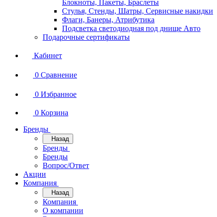
Блокноты, Пакеты, Браслеты
Стулья, Стенды, Шатры, Сервисные накидки
Флаги, Банеры, Атрибутика
Подсветка светодиодная под днище Авто
Подарочные сертификаты
Кабинет
0
Сравнение
0
Избранное
0
Корзина
Бренды
Назад
Бренды
Бренды
Вопрос/Ответ
Акции
Компания
Назад
Компания
О компании