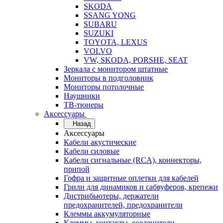
SKODA
SSANG YONG
SUBARU
SUZUKI
TOYOTA, LEXUS
VOLVO
VW, SKODA, PORSHE, SEAT
Зеркала с монитором штатные
Мониторы в подголовник
Мониторы потолочные
Наушники
ТВ-тюнеры
Аксессуары
Назад
Аксессуары
Кабели акустические
Кабели силовые
Кабели сигнальные (RCA), коннекторы,
припой
Гофра и защитные оплетки для кабелей
Грили для динамиков и сабвуферов, крепежи
Дистрибьютеры, держатели
предохранителей, предохранители
Клеммы аккумуляторные
Клеммы, контакты, соеденители