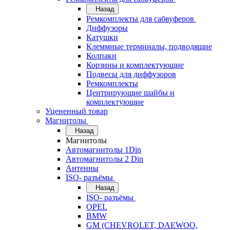
Назад
Ремкомплекты для сабвуферов
Диффузоры
Катушки
Клеммные терминалы, подводящие
Колпаки
Корзины и комплектующие
Подвесы для диффузоров
Ремкомплекты
Центрирующие шайбы и
комплектующие
Уцененный товар
Магнитолы
Назад
Магнитолы
Автомагнитолы 1Din
Автомагнитолы 2 Din
Антенны
ISO- разъёмы
Назад
ISO- разъёмы
OPEL
BMW
GM (CHEVROLET, DAEWOO,