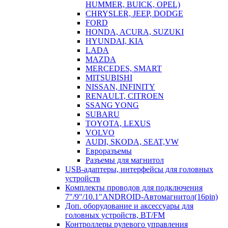
HUMMER, BUICK, OPEL)
CHRYSLER, JEEP, DODGE
FORD
HONDA, ACURA, SUZUKI
HYUNDAI, KIA
LADA
MAZDA
MERCEDES, SMART
MITSUBISHI
NISSAN, INFINITY
RENAULT, CITROEN
SSANG YONG
SUBARU
TOYOTA, LEXUS
VOLVO
AUDI, SKODA, SEAT,VW
Евроразъемы
Разъемы для магнитол
USB-адаптеры, интерфейсы для головных
устройств
Комплекты проводов для подключения
7"/9"/10.1"ANDROID-Автомагнитол(16pin)
Доп. оборудование и аксессуары для
головных устройств, BT/FM
Контроллеры рулевого управления