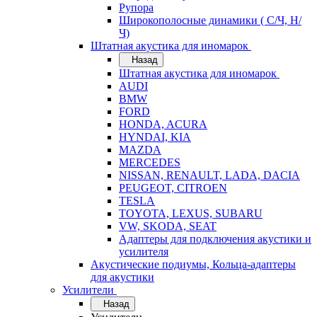
Рупора
Широкополосные динамики ( С/Ч, Н/
Ч)
Штатная акустика для иномарок
Назад
Штатная акустика для иномарок
AUDI
BMW
FORD
HONDA, ACURA
HYNDAI, KIA
MAZDA
MERCEDES
NISSAN, RENAULT, LADA, DACIA
PEUGEOT, CITROEN
TESLA
TOYOTA, LEXUS, SUBARU
VW, SKODA, SEAT
Адаптеры для подключения акустики и
усилителя
Акустические подиумы, Кольца-адаптеры
для акустики
Усилители
Назад