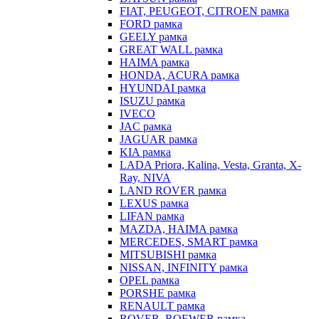
FIAT, PEUGEOT, CITROEN рамка
FORD рамка
GEELY рамка
GREAT WALL рамка
HAIMA рамка
HONDA, ACURA рамка
HYUNDAI рамка
ISUZU рамка
IVECO
JAC рамка
JAGUAR рамка
KIA рамка
LADA Priora, Kalina, Vesta, Granta, X-
Ray, NIVA
LAND ROVER рамка
LEXUS рамка
LIFAN рамка
MAZDA, HAIMA рамка
MERCEDES, SMART рамка
MITSUBISHI рамка
NISSAN, INFINITY рамка
OPEL рамка
PORSHE рамка
RENAULT рамка
ROVER, ROEWER рамка