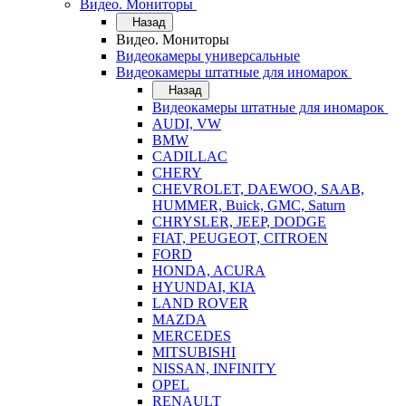
Видео. Мониторы
Назад
Видео. Мониторы
Видеокамеры универсальные
Видеокамеры штатные для иномарок
Назад
Видеокамеры штатные для иномарок
AUDI, VW
BMW
CADILLAC
CHERY
CHEVROLET, DAEWOO, SAAB,
HUMMER, Buick, GMC, Saturn
CHRYSLER, JEEP, DODGE
FIAT, PEUGEOT, CITROEN
FORD
HONDA, ACURA
HYUNDAI, KIA
LAND ROVER
MAZDA
MERCEDES
MITSUBISHI
NISSAN, INFINITY
OPEL
RENAULT