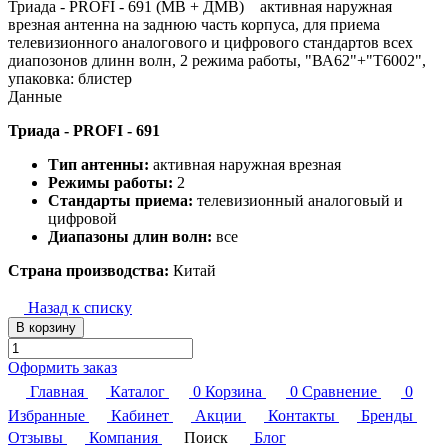
Триада - PROFI - 691 (МВ + ДМВ) активная наружная
врезная антенна на заднюю часть корпуса, для приема
телевизионного аналогового и цифрового стандартов всех
диапозонов длинн волн, 2 режима работы, "ВА62"+"Т6002",
упаковка: блистер
Данные
Триада - PROFI - 691
Тип антенны:
активная наружная врезная
Режимы работы:
2
Стандарты приема:
телевизионный аналоговый и
цифровой
Диапазоны длин волн:
все
Страна производства:
Китай
Назад к списку
В корзину
Оформить заказ
Главная
Каталог
0
Корзина
0
Сравнение
0
Избранные
Кабинет
Акции
Контакты
Бренды
Отзывы
Компания
Поиск
Блог